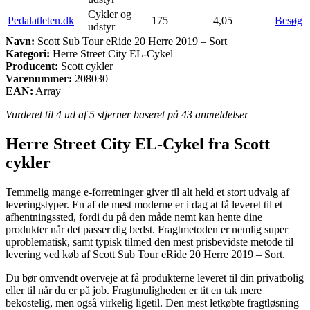
Cykler og
Pedalatleten.dk
175
4,05
Besøg
udstyr
Navn:
Scott Sub Tour eRide 20 Herre 2019 – Sort
Kategori:
Herre Street City EL-Cykel
Producent:
Scott cykler
Varenummer:
208030
EAN:
Array
Vurderet til
4
ud af 5 stjerner baseret på
43
anmeldelser
Herre Street City EL-Cykel fra Scott
cykler
Temmelig mange e-forretninger giver til alt held et stort udvalg af
leveringstyper. En af de mest moderne er i dag at få leveret til et
afhentningssted, fordi du på den måde nemt kan hente dine
produkter når det passer dig bedst. Fragtmetoden er nemlig super
uproblematisk, samt typisk tilmed den mest prisbevidste metode til
levering ved køb af Scott Sub Tour eRide 20 Herre 2019 – Sort.
Du bør omvendt overveje at få produkterne leveret til din privatbolig
eller til når du er på job. Fragtmuligheden er tit en tak mere
bekostelig, men også virkelig ligetil. Den mest letkøbte fragtløsning