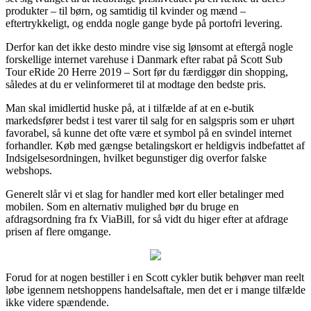
produkter – til børn, og samtidig til kvinder og mænd –
eftertrykkeligt, og endda nogle gange byde på portofri levering.
Derfor kan det ikke desto mindre vise sig lønsomt at eftergå nogle
forskellige internet varehuse i Danmark efter rabat på Scott Sub
Tour eRide 20 Herre 2019 – Sort før du færdiggør din shopping,
således at du er velinformeret til at modtage den bedste pris.
Man skal imidlertid huske på, at i tilfælde af at en e-butik
markedsfører bedst i test varer til salg for en salgspris som er uhørt
favorabel, så kunne det ofte være et symbol på en svindel internet
forhandler. Køb med gængse betalingskort er heldigvis indbefattet af
Indsigelsesordningen, hvilket begunstiger dig overfor falske
webshops.
Generelt slår vi et slag for handler med kort eller betalinger med
mobilen. Som en alternativ mulighed bør du bruge en
afdragsordning fra fx ViaBill, for så vidt du higer efter at afdrage
prisen af flere omgange.
Forud for at nogen bestiller i en Scott cykler butik behøver man reelt
løbe igennem netshoppens handelsaftale, men det er i mange tilfælde
ikke videre spændende.