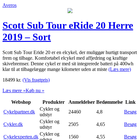
Averos
Scott Sub Tour eRide 20 Herre
2019 – Sort
Scott Sub Tour Eride 20 er en elcykel, der muliggør hurtigt transport
frem og tilbage. Komfortabel elcykel med affjedring og kraftige
skivebremser. Denne cykel er med sit integrerede batteri på 400wh
klar til at tilbagelægge mange kilometer uden at miste
(Læs mere)
18499
kr.
(Vis fragtpris)
Læs mere »
Køb nu »
Webshop
Produkter
Anmeldelser
Bedømmelse
Link
Cykler og
Cykelpartner.dk
24460
4,8
Besøg
udstyr
Cykler og
Cykler.dk
2505
4,65
Besøg
udstyr
Cykler og
Cykelexperten.dk
1560
4,55
Besøg
udstyr