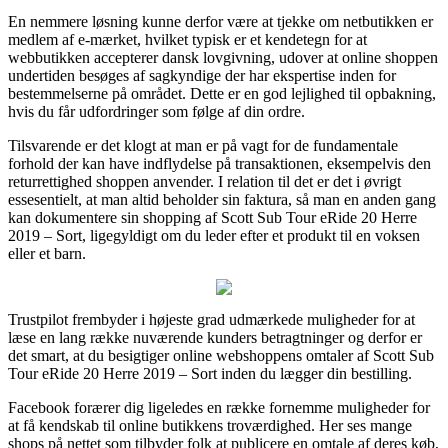
En nemmere løsning kunne derfor være at tjekke om netbutikken er
medlem af e-mærket, hvilket typisk er et kendetegn for at
webbutikken accepterer dansk lovgivning, udover at online shoppen
undertiden besøges af sagkyndige der har ekspertise inden for
bestemmelserne på området. Dette er en god lejlighed til opbakning,
hvis du får udfordringer som følge af din ordre.
Tilsvarende er det klogt at man er på vagt for de fundamentale
forhold der kan have indflydelse på transaktionen, eksempelvis den
returrettighed shoppen anvender. I relation til det er det i øvrigt
essesentielt, at man altid beholder sin faktura, så man en anden gang
kan dokumentere sin shopping af Scott Sub Tour eRide 20 Herre
2019 – Sort, ligegyldigt om du leder efter et produkt til en voksen
eller et barn.
Trustpilot frembyder i højeste grad udmærkede muligheder for at
læse en lang række nuværende kunders betragtninger og derfor er
det smart, at du besigtiger online webshoppens omtaler af Scott Sub
Tour eRide 20 Herre 2019 – Sort inden du lægger din bestilling.
Facebook forærer dig ligeledes en række fornemme muligheder for
at få kendskab til online butikkens troværdighed. Her ses mange
shops på nettet som tilbyder folk at publicere en omtale af deres køb,