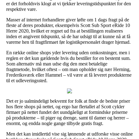
er det forholdsvis klogt at vi tjekker leveringstidspunktet for den
respektive vare.
Masser af internet forhandlere giver løfte om 1 dags fragt på de
fleste af deres produkter, eksempelvis Scott Sub Sport eRide 10
Herre 2020, hvilket er regnet ud fra at bestillingen realiseres
inden et angivent tidspunkt, så de har udsigt til at kunne nå at få
varerne hen til fragtfirmaet før logistikpersonalet drager hjemad.
En række online shops yder levering uden omkostninger, men i
reglen er det kun gældende hvis du bestiller for en bestemt sum.
Som alternativ må man udse dig den mest betalelige
fragtmetode, hvilket oftest – om man opholder sig nær Herning,
Frederiksværk eller Hammel – vil være at få leveret produkterne
til et udleveringssted.
Det er jo ualmindeligt bekvemt for folk at finde de bedste priser
hos flere shops på nettet, og ergo har flertallet af Scott cykler
firmaer på nettet fundet det uundgåeligt at formindske priserne
på produkterne – til piger og drenge, samt til damer og herrer –
enormt, og endda nogle gange tilbyde gratis fragt.
Men det kan imidlertid vise sig lønnende at udforske visse online