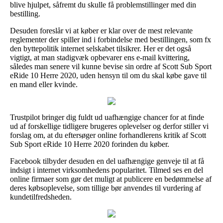
blive hjulpet, såfremt du skulle få problemstillinger med din
bestilling.
Desuden foreslår vi at køber er klar over de mest relevante
reglementer der spiller ind i forbindelse med bestillingen, som fx
den byttepolitik internet selskabet tilsikrer. Her er det også
vigtigt, at man stadigvæk opbevarer ens e-mail kvittering,
således man senere vil kunne bevise sin ordre af Scott Sub Sport
eRide 10 Herre 2020, uden hensyn til om du skal købe gave til
en mand eller kvinde.
Trustpilot bringer dig fuldt ud uafhængige chancer for at finde
ud af forskellige tidligere brugeres oplevelser og derfor stiller vi
forslag om, at du eftersøger online forhandlerens kritik af Scott
Sub Sport eRide 10 Herre 2020 forinden du køber.
Facebook tilbyder desuden en del uafhængige genveje til at få
indsigt i internet virksomhedens popularitet. Tilmed ses en del
online firmaer som gør det muligt at publicere en bedømmelse af
deres købsoplevelse, som tillige bør anvendes til vurdering af
kundetilfredsheden.