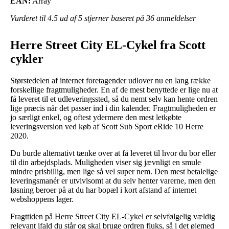
EAN:
Array
Vurderet til
4.5
ud af 5 stjerner baseret på
36
anmeldelser
Herre Street City EL-Cykel fra Scott
cykler
Størstedelen af internet foretagender udlover nu en lang række
forskellige fragtmuligheder. En af de mest benyttede er lige nu at
få leveret til et udleveringssted, så du nemt selv kan hente ordren
lige præcis når det passer ind i din kalender. Fragtmuligheden er
jo særligt enkel, og oftest ydermere den mest letkøbte
leveringsversion ved køb af Scott Sub Sport eRide 10 Herre
2020.
Du burde alternativt tænke over at få leveret til hvor du bor eller
til din arbejdsplads. Muligheden viser sig jævnligt en smule
mindre prisbillig, men lige så vel super nem. Den mest betalelige
leveringsmanér er utvivlsomt at du selv henter varerne, men den
løsning beroer på at du har bopæl i kort afstand af internet
webshoppens lager.
Fragttiden på Herre Street City EL-Cykel er selvfølgelig vældig
relevant ifald du står og skal bruge ordren fluks, så i det øjemed