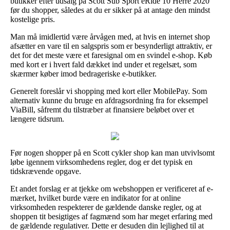
butikker efter udsalg på Scott Sub Sport eRide 10 Herre 2020
før du shopper, således at du er sikker på at antage den mindst
kostelige pris.
Man må imidlertid være årvågen med, at hvis en internet shop
afsætter en vare til en salgspris som er besynderligt attraktiv, er
det for det meste være et faresignal om en svindel e-shop. Køb
med kort er i hvert fald dækket ind under et regelsæt, som
skærmer køber imod bedrageriske e-butikker.
Generelt foreslår vi shopping med kort eller MobilePay. Som
alternativ kunne du bruge en afdragsordning fra for eksempel
ViaBill, såfremt du tilstræber at finansiere beløbet over et
længere tidsrum.
Før nogen shopper på en Scott cykler shop kan man utvivlsomt
løbe igennem virksomhedens regler, dog er det typisk en
tidskrævende opgave.
Et andet forslag er at tjekke om webshoppen er verificeret af e-
mærket, hvilket burde være en indikator for at online
virksomheden respekterer de gældende danske regler, og at
shoppen tit besigtiges af fagmænd som har meget erfaring med
de gældende regulativer. Dette er desuden din lejlighed til at