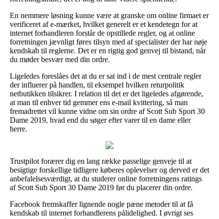
En nemmere løsning kunne være at granske om online firmaet er
verificeret af e-mærket, hvilket generelt er et kendetegn for at
internet forhandleren forstår de opstillede regler, og at online
forretningen jævnligt føres tilsyn med af specialister der har nøje
kendskab til reglerne. Det er en rigtig god genvej til bistand, når
du møder besvær med din ordre.
Ligeledes foreslåes det at du er sat ind i de mest centrale regler
der influerer på handlen, til eksempel hvilken returpolitik
netbutikken tilsikrer. I relation til det er det ligeledes afgørende,
at man til enhver tid gemmer ens e-mail kvittering, så man
fremadrettet vil kunne vidne om sin ordre af Scott Sub Sport 30
Dame 2019, hvad end du søger efter varer til en dame eller
herre.
Trustpilot forærer dig en lang række passelige genveje til at
besigtige forskellige tidligere køberes oplevelser og derved er det
anbefalelsesværdigt, at du studerer online forretningens ratings
af Scott Sub Sport 30 Dame 2019 før du placerer din ordre.
Facebook fremskaffer lignende nogle pæne metoder til at få
kendskab til internet forhandlerens pålidelighed. I øvrigt ses