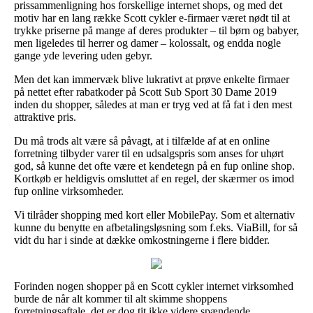
prissammenligning hos forskellige internet shops, og med det
motiv har en lang række Scott cykler e-firmaer været nødt til at
trykke priserne på mange af deres produkter – til børn og babyer,
men ligeledes til herrer og damer – kolossalt, og endda nogle
gange yde levering uden gebyr.
Men det kan immervæk blive lukrativt at prøve enkelte firmaer
på nettet efter rabatkoder på Scott Sub Sport 30 Dame 2019
inden du shopper, således at man er tryg ved at få fat i den mest
attraktive pris.
Du må trods alt være så påvagt, at i tilfælde af at en online
forretning tilbyder varer til en udsalgspris som anses for uhørt
god, så kunne det ofte være et kendetegn på en fup online shop.
Kortkøb er heldigvis omsluttet af en regel, der skærmer os imod
fup online virksomheder.
Vi tilråder shopping med kort eller MobilePay. Som et alternativ
kunne du benytte en afbetalingsløsning som f.eks. ViaBill, for så
vidt du har i sinde at dække omkostningerne i flere bidder.
Forinden nogen shopper på en Scott cykler internet virksomhed
burde de når alt kommer til alt skimme shoppens
forretningsaftale, det er dog tit ikke videre spændende.