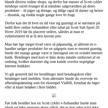
blandt diverse online shops, og derfor har masser af Scott cykler
netshops været tvunget til at mindske salgsværdien på deres
produkter – til piger og drenge, og tillige også til damer og herrer
– drastisk, og endda nogle gange love fri fragt.
Derfor kan det til hver en tid vise sig gunstigt at se nærmere på
indtil flere online forhandlere efter rabat på Scott Sub Sport 20
Herre 2019 før du placerer ordren, således at man er
velinformeret til at få den laveste pris.
Man bør lige meget hvad være så påpasselig, at såfremt en e-
handler sælger produkter for en salgspris som er enormt gunstig,
burde det mange gange være et faresignal om en svindel internet
butik. Betalinger med kort er ikke desto mindre omfavnet af en
ordning, hvilket skærmer dig som kunde overfor uoprigtige
internet butikker.
Vi går generelt ind for bestillinger med betalingskort eller
betalinger med mobilen. Som alternativ burde du overveje en
afbetalingsløsning som for eksempel ViaBill, forudsat du higer
efter at klare beløbet i flere bidder.
Før folk bestiller hos en Scott cykler e-forhandler burde man
ideelt set løbe igennem deres vilkår, det er dog uden tvivl ikke