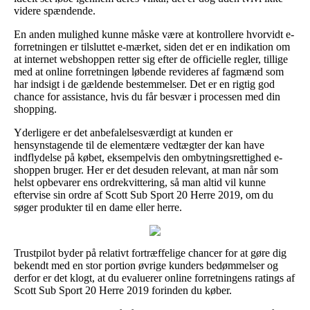
videre spændende.
En anden mulighed kunne måske være at kontrollere hvorvidt e-
forretningen er tilsluttet e-mærket, siden det er en indikation om
at internet webshoppen retter sig efter de officielle regler, tillige
med at online forretningen løbende revideres af fagmænd som
har indsigt i de gældende bestemmelser. Det er en rigtig god
chance for assistance, hvis du får besvær i processen med din
shopping.
Yderligere er det anbefalelsesværdigt at kunden er
hensynstagende til de elementære vedtægter der kan have
indflydelse på købet, eksempelvis den ombytningsrettighed e-
shoppen bruger. Her er det desuden relevant, at man når som
helst opbevarer ens ordrekvittering, så man altid vil kunne
eftervise sin ordre af Scott Sub Sport 20 Herre 2019, om du
søger produkter til en dame eller herre.
Trustpilot byder på relativt fortræffelige chancer for at gøre dig
bekendt med en stor portion øvrige kunders bedømmelser og
derfor er det klogt, at du evaluerer online forretningens ratings af
Scott Sub Sport 20 Herre 2019 forinden du køber.