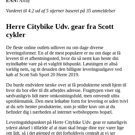
EAN:
Array
Vurderet til
4.2
ud af 5 stjerner baseret på
35
anmeldelser
Herre Citybike Udv. gear fra Scott
cykler
De fleste online outlets udlover nu om dage diverse
leveringsformer. En af de mest populære er nu om dage at få
leveret til et afhentningssted, hvor du så nemt kan hente din
nyindkøbte vare på et valgfrit tidspunkt. Løsningen er altså
vældig nem, og tit desuden den billigste leveringsudgave ved
køb af Scott Sub Sport 20 Herre 2019.
Du burde endvidere tænke over at få produkterne sendt hjem til
hvor du bor eller til dit arbejdes adresse. Fragttypen viser sig
sædvanligvis lidt mere omkostningsfuld, men omvendt ultra
uproblematisk. Den mest letkøbte form for levering er uden tvivl
at du selv henter produkterne, som jo stiller krav om at du
befinder dig i nærheden af internet webshoppens bopæl.
Leveringstidspunktet på Herre Citybike Udv. gear er naturligvis
yderst aktuel i tilfælde af at man skal bruge dine nye varer lige
om lidt, så i det øjemed er det forholdsvis centralt at vi ser