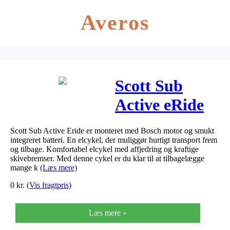
Averos
Scott Sub
Active eRide
Herre 2020 –
Scott Sub Active Eride er monteret med Bosch motor og smukt
Grå
integreret batteri. En elcykel, der muliggør hurtigt transport frem
og tilbage. Komfortabel elcykel med affjedring og kraftige
skivebremser. Med denne cykel er du klar til at tilbagelægge
mange k
(Læs mere)
0
kr.
(Vis fragtpris)
Læs mere »