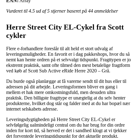
EAN:
Array
Vurderet til
4.5
ud af 5 stjerner baseret på
44
anmeldelser
Herre Street City EL-Cykel fra Scott
cykler
Flere e-forhandlere foreslår til alt held et stort udvalg af
leveringsmuligheder. En favorit er i dag pakkeshops, hvor du så
nemt kan hente ordren på et selvvalgt tidspunkt. Fragttypen er jo
ekstremt praktisk, samt ofte tilmed den mest betalelige fragtform
ved køb af Scott Sub Active eRide Herre 2020 – Grå.
Du burde også planlægge at få varerne sendt til dit hus eller til
adressen på dit arbejde. Leveringsformen bliver en gang i
mellem et hak mere omkostningsfuld, men desuden ultra
praktisk. Den billigste fragttype er unægtelig at du selv henter
produkterne, hvilket dog står og falder med at du har bopæl nær
internet selskabets adresse.
Leveringsdygtigheden på Herre Street City EL-Cykel er
selvfølgelig ualmindeligt central om du har brug for din ordre
inden for kort tid, så herved er det i sandhed klogt at vi tjekker
det forventede leveringstidspunkt for det aktuelle produkt.