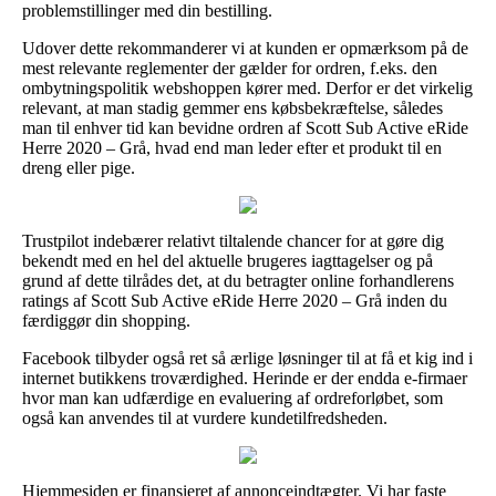
problemstillinger med din bestilling.
Udover dette rekommanderer vi at kunden er opmærksom på de
mest relevante reglementer der gælder for ordren, f.eks. den
ombytningspolitik webshoppen kører med. Derfor er det virkelig
relevant, at man stadig gemmer ens købsbekræftelse, således
man til enhver tid kan bevidne ordren af Scott Sub Active eRide
Herre 2020 – Grå, hvad end man leder efter et produkt til en
dreng eller pige.
Trustpilot indebærer relativt tiltalende chancer for at gøre dig
bekendt med en hel del aktuelle brugeres iagttagelser og på
grund af dette tilrådes det, at du betragter online forhandlerens
ratings af Scott Sub Active eRide Herre 2020 – Grå inden du
færdiggør din shopping.
Facebook tilbyder også ret så ærlige løsninger til at få et kig ind i
internet butikkens troværdighed. Herinde er der endda e-firmaer
hvor man kan udfærdige en evaluering af ordreforløbet, som
også kan anvendes til at vurdere kundetilfredsheden.
Hjemmesiden er finansieret af annonceindtægter. Vi har faste