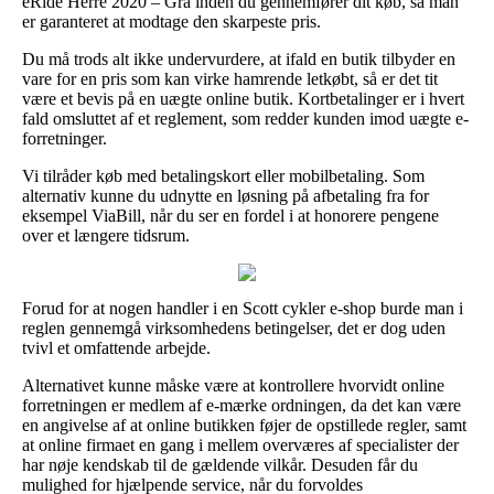
eRide Herre 2020 – Grå inden du gennemfører dit køb, så man
er garanteret at modtage den skarpeste pris.
Du må trods alt ikke undervurdere, at ifald en butik tilbyder en
vare for en pris som kan virke hamrende letkøbt, så er det tit
være et bevis på en uægte online butik. Kortbetalinger er i hvert
fald omsluttet af et reglement, som redder kunden imod uægte e-
forretninger.
Vi tilråder køb med betalingskort eller mobilbetaling. Som
alternativ kunne du udnytte en løsning på afbetaling fra for
eksempel ViaBill, når du ser en fordel i at honorere pengene
over et længere tidsrum.
Forud for at nogen handler i en Scott cykler e-shop burde man i
reglen gennemgå virksomhedens betingelser, det er dog uden
tvivl et omfattende arbejde.
Alternativet kunne måske være at kontrollere hvorvidt online
forretningen er medlem af e-mærke ordningen, da det kan være
en angivelse af at online butikken føjer de opstillede regler, samt
at online firmaet en gang i mellem overværes af specialister der
har nøje kendskab til de gældende vilkår. Desuden får du
mulighed for hjælpende service, når du forvoldes