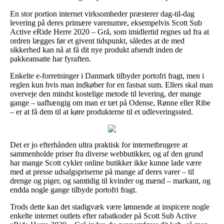
En stor portion internet virksomheder præsterer dag-til-dag
levering på deres primære varenumre, eksempelvis Scott Sub
Active eRide Herre 2020 – Grå, som imidlertid regnes ud fra at
ordren lægges før et givent tidspunkt, således at de med
sikkerhed kan nå at få dit nye produkt afsendt inden de
pakkeansatte har fyraften.
Enkelte e-forretninger i Danmark tilbyder portofri fragt, men i
reglen kun hvis man indkøber for en fastsat sum. Ellers skal man
overveje den mindst kostelige metode til levering, der mange
gange – uafhængig om man er tæt på Odense, Rønne eller Ribe
– er at få dem til at køre produkterne til et udleveringssted.
Det er jo efterhånden ultra praktisk for internetbrugere at
sammenholde priser fra diverse webbutikker, og af den grund
har mange Scott cykler online butikker ikke kunne lade være
med at presse udsalgspriserne på mange af deres varer – til
drenge og piger, og samtidig til kvinder og mænd – markant, og
endda nogle gange tilbyde portofri fragt.
Trods dette kan det stadigvæk være lønnende at inspicere nogle
enkelte internet outlets efter rabatkoder på Scott Sub Active