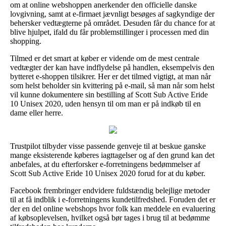
om at online webshoppen anerkender den officielle danske
lovgivning, samt at e-firmaet jævnligt besøges af sagkyndige der
behersker vedtægterne på området. Desuden får du chance for at
blive hjulpet, ifald du får problemstillinger i processen med din
shopping.
Tilmed er det smart at køber er vidende om de mest centrale
vedtægter der kan have indflydelse på handlen, eksempelvis den
bytteret e-shoppen tilsikrer. Her er det tilmed vigtigt, at man når
som helst beholder sin kvittering på e-mail, så man når som helst
vil kunne dokumentere sin bestilling af Scott Sub Active Eride
10 Unisex 2020, uden hensyn til om man er på indkøb til en
dame eller herre.
Trustpilot tilbyder visse passende genveje til at beskue ganske
mange eksisterende køberes iagttagelser og af den grund kan det
anbefales, at du efterforsker e-forretningens bedømmelser af
Scott Sub Active Eride 10 Unisex 2020 forud for at du køber.
Facebook frembringer endvidere fuldstændig belejlige metoder
til at få indblik i e-forretningens kundetilfredshed. Foruden det er
der en del online webshops hvor folk kan meddele en evaluering
af købsoplevelsen, hvilket også bør tages i brug til at bedømme