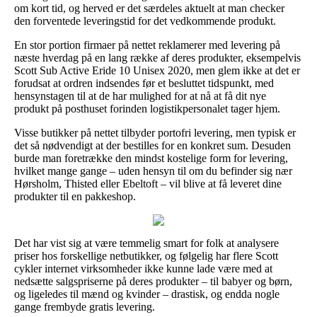
om kort tid, og herved er det særdeles aktuelt at man checker
den forventede leveringstid for det vedkommende produkt.
En stor portion firmaer på nettet reklamerer med levering på
næste hverdag på en lang række af deres produkter, eksempelvis
Scott Sub Active Eride 10 Unisex 2020, men glem ikke at det er
forudsat at ordren indsendes før et besluttet tidspunkt, med
hensynstagen til at de har mulighed for at nå at få dit nye
produkt på posthuset forinden logistikpersonalet tager hjem.
Visse butikker på nettet tilbyder portofri levering, men typisk er
det så nødvendigt at der bestilles for en konkret sum. Desuden
burde man foretrække den mindst kostelige form for levering,
hvilket mange gange – uden hensyn til om du befinder sig nær
Hørsholm, Thisted eller Ebeltoft – vil blive at få leveret dine
produkter til en pakkeshop.
Det har vist sig at være temmelig smart for folk at analysere
priser hos forskellige netbutikker, og følgelig har flere Scott
cykler internet virksomheder ikke kunne lade være med at
nedsætte salgspriserne på deres produkter – til babyer og børn,
og ligeledes til mænd og kvinder – drastisk, og endda nogle
gange frembyde gratis levering.