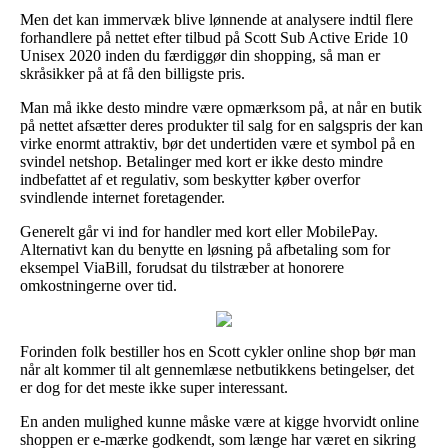
Men det kan immervæk blive lønnende at analysere indtil flere
forhandlere på nettet efter tilbud på Scott Sub Active Eride 10
Unisex 2020 inden du færdiggør din shopping, så man er
skråsikker på at få den billigste pris.
Man må ikke desto mindre være opmærksom på, at når en butik
på nettet afsætter deres produkter til salg for en salgspris der kan
virke enormt attraktiv, bør det undertiden være et symbol på en
svindel netshop. Betalinger med kort er ikke desto mindre
indbefattet af et regulativ, som beskytter køber overfor
svindlende internet foretagender.
Generelt går vi ind for handler med kort eller MobilePay.
Alternativt kan du benytte en løsning på afbetaling som for
eksempel ViaBill, forudsat du tilstræber at honorere
omkostningerne over tid.
Forinden folk bestiller hos en Scott cykler online shop bør man
når alt kommer til alt gennemlæse netbutikkens betingelser, det
er dog for det meste ikke super interessant.
En anden mulighed kunne måske være at kigge hvorvidt online
shoppen er e-mærke godkendt, som længe har været en sikring