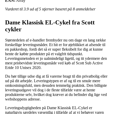
EAN:
Array
Vurderet til
3.9
ud af 5 stjerner baseret på
8
anmeldelser
Dame Klassisk EL-Cykel fra Scott
cykler
Størstedelen af e-handler frembyder nu om dage en lang række
forskellige leveringsmåder. Et hit er for øjeblikket at afsende til
en pakkeshop, fordi det så er super fleksibelt for dig at kunne
hente de købte produkter på et valgfrit tidspunkt.
Leveringsmetoden er jo ualmindeligt ligetil, og tit ydermere den
mest prisbevidste leveringsmåde ved køb af Scott Sub Active
Eride 10 Unisex 2020.
Du bør tillige udse dig at få varerne bragt til din privatbolig eller
ud på dit arbejde. Leveringstypen er af og til en smule mere
omkostningsfuld, men desuden temmelig praktisk. Den billigste
leveringsudgave vil dog i de fleste tilfælde være at hente
produkterne selv, hvilket dog kræver at du befinder dig lige ved
webshoppens adresse.
Leveringsdygtigheden på Dame Klassisk EL-Cykel er
naturligvis særdeles væsentlig i tilfælde af at vi behøver varen