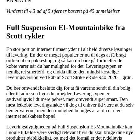
EAN:
Array
Vurderet til
4.3
ud af 5 stjerner baseret på
45
anmeldelser
Full Suspension El-Mountainbike fra
Scott cykler
En stor portion internet firmaer yder til alt held diverse løsninger
til levering. En der er meget populær er nu til dags at få bragt
ordren til en pakkeshop, og så kan du bare gå forbi efter de
købte varer når du har mulighed for det. Leveringstypen er
nemlig ret smertefri, og endda tillige den mindst kostelige
leveringsversion ved køb af Scott Strike eRide 940 2020 – grøn.
Du bør omvendt beslutte dig for at få varerne sendt til din bolig
eller til adressen hvor du arbejder. Leveringstypen er
sædvanligvis lidt mere pebret, men omvendt super smart. Den
mest letkøbte leveringsmåde vil dog til enhver tid være at du selv
henter varerne, men den mulighed betinges af at du er nær
internet selskabets bopæl.
Leveringsdygtigheden på Full Suspension El-Mountainbike kan
i nogle tilfælde være særligt relevant hvis du skal bruge dine nye
produkter øjeblikkeligt, og med det formål er det tydeligvis