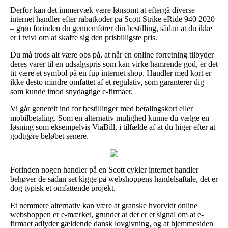
Derfor kan det immervæk være lønsomt at eftergå diverse
internet handler efter rabatkoder på Scott Strike eRide 940 2020
– grøn forinden du gennemfører din bestilling, sådan at du ikke
er i tvivl om at skaffe sig den prisbilligste pris.
Du må trods alt være obs på, at når en online forretning tilbyder
deres varer til en udsalgspris som kan virke hamrende god, er det
tit være et symbol på en fup internet shop. Handler med kort er
ikke desto mindre omfattet af et regulativ, som garanterer dig
som kunde imod snydagtige e-firmaer.
Vi går generelt ind for bestillinger med betalingskort eller
mobilbetaling. Som en alternativ mulighed kunne du vælge en
løsning som eksempelvis ViaBill, i tilfælde af at du higer efter at
godtgøre beløbet senere.
Forinden nogen handler på en Scott cykler internet handler
behøver de sådan set kigge på webshoppens handelsaftale, det er
dog typisk et omfattende projekt.
Et nemmere alternativ kan være at granske hvorvidt online
webshoppen er e-mærket, grundet at det er et signal om at e-
firmaet adlyder gældende dansk lovgivning, og at hjemmesiden