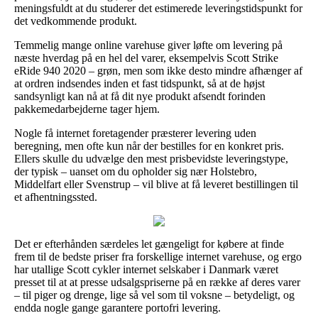
meningsfuldt at du studerer det estimerede leveringstidspunkt for
det vedkommende produkt.
Temmelig mange online varehuse giver løfte om levering på
næste hverdag på en hel del varer, eksempelvis Scott Strike
eRide 940 2020 – grøn, men som ikke desto mindre afhænger af
at ordren indsendes inden et fast tidspunkt, så at de højst
sandsynligt kan nå at få dit nye produkt afsendt forinden
pakkemedarbejderne tager hjem.
Nogle få internet foretagender præsterer levering uden
beregning, men ofte kun når der bestilles for en konkret pris.
Ellers skulle du udvælge den mest prisbevidste leveringstype,
der typisk – uanset om du opholder sig nær Holstebro,
Middelfart eller Svenstrup – vil blive at få leveret bestillingen til
et afhentningssted.
Det er efterhånden særdeles let gængeligt for købere at finde
frem til de bedste priser fra forskellige internet varehuse, og ergo
har utallige Scott cykler internet selskaber i Danmark været
presset til at at presse udsalgspriserne på en række af deres varer
– til piger og drenge, lige så vel som til voksne – betydeligt, og
endda nogle gange garantere portofri levering.