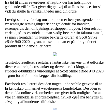
fra tid til anden revurderes af fagfolk der har indsigt i de
gældende vilkår. Det giver dig genvej til at få assistance, for så
vidt du skulle få vanskeligheder med din ordre.
I øvrigt stiller vi forslag om at kunden er hensynstagende til de
væsentligste retningslinjer der er gældende for handlen,
eksempelvis den ombytningsret shoppen tilbyder. I den relation
er det også essesentielt, at man stadig bevarer sin faktura e-mail,
så man i fremtiden vil kunne bekræfte ordren af Scott Strike
eRide 940 2020 – grøn, uanset om man er på udkig efter et
produkt til en dame eller herre.
Trustpilot resulterer i regulære fantastiske genveje til at udforske
diverse andre køberes tanker og derved er det klogt, at du
studerer e-butikkens vurderinger af Scott Strike eRide 940 2020
– grøn forud for at du lægger din bestilling.
Facebook resulterer i desuden nogenlunde stabile genveje til at
få kendskab til internet webshoppens kundefokus. Desuden er
der endda online virksomheder som giver folk mulighed for at
ytre en anmeldelse af ordreforløbet, hvilket også må benyttes til
afvejning af kundernes tilfredshed.