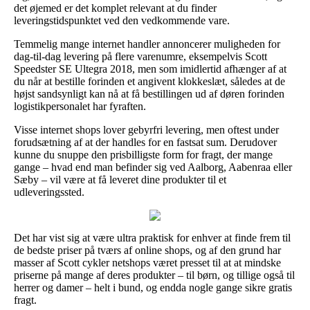
det øjemed er det komplet relevant at du finder
leveringstidspunktet ved den vedkommende vare.
Temmelig mange internet handler annoncerer muligheden for
dag-til-dag levering på flere varenumre, eksempelvis Scott
Speedster SE Ultegra 2018, men som imidlertid afhænger af at
du når at bestille forinden et angivent klokkeslæt, således at de
højst sandsynligt kan nå at få bestillingen ud af døren forinden
logistikpersonalet har fyraften.
Visse internet shops lover gebyrfri levering, men oftest under
forudsætning af at der handles for en fastsat sum. Derudover
kunne du snuppe den prisbilligste form for fragt, der mange
gange – hvad end man befinder sig ved Aalborg, Aabenraa eller
Sæby – vil være at få leveret dine produkter til et
udleveringssted.
Det har vist sig at være ultra praktisk for enhver at finde frem til
de bedste priser på tværs af online shops, og af den grund har
masser af Scott cykler netshops været presset til at at mindske
priserne på mange af deres produkter – til børn, og tillige også til
herrer og damer – helt i bund, og endda nogle gange sikre gratis
fragt.