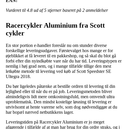
EAN:
Vurderet til
4.8
ud af 5 stjerner baseret på
2
anmeldelser
Racercykler Aluminium fra Scott
cykler
En stor portion e-handler foreslår nu om stunder diverse
forskellige leveringsudgaver. Førstevalget hos mange er for
øjeblikket at få leveret til en pakkeshop, og så skal du blot gå
forbi efter din nyindkøbte vare når du har tid. Leveringstypen er
nemlig i høj grad nem, og i mange tilfælde tillige den mest
letkøbte metode til levering ved køb af Scott Speedster SE
Ultegra 2018.
Du bør ligeledes påtænke at bestille ordren til levering til din
lejlighed eller til når du er på job. Leveringsmetoden bliver
almindeligvis lidt mere omkostningsfuld, men omvendt ultra
uproblematisk. Den mindst kostelige løsning til levering er
utvivlsomt at hente varerne selv, som dog nødvendiggør at du
har bopæl nærved netbutikkens lager.
Leveringstiden på Racercykler Aluminium er jo meget
afgørende i tilfælde af at man har brug for din ordre straks, og i