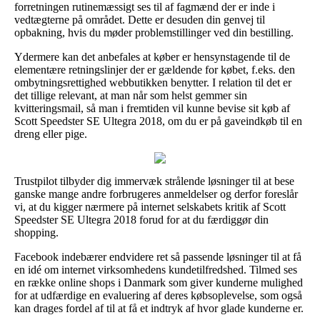
forretningen rutinemæssigt ses til af fagmænd der er inde i
vedtægterne på området. Dette er desuden din genvej til
opbakning, hvis du møder problemstillinger ved din bestilling.
Ydermere kan det anbefales at køber er hensynstagende til de
elementære retningslinjer der er gældende for købet, f.eks. den
ombytningsrettighed webbutikken benytter. I relation til det er
det tillige relevant, at man når som helst gemmer sin
kvitteringsmail, så man i fremtiden vil kunne bevise sit køb af
Scott Speedster SE Ultegra 2018, om du er på gaveindkøb til en
dreng eller pige.
Trustpilot tilbyder dig immervæk strålende løsninger til at bese
ganske mange andre forbrugeres anmeldelser og derfor foreslår
vi, at du kigger nærmere på internet selskabets kritik af Scott
Speedster SE Ultegra 2018 forud for at du færdiggør din
shopping.
Facebook indebærer endvidere ret så passende løsninger til at få
en idé om internet virksomhedens kundetilfredshed. Tilmed ses
en række online shops i Danmark som giver kunderne mulighed
for at udfærdige en evaluering af deres købsoplevelse, som også
kan drages fordel af til at få et indtryk af hvor glade kunderne er.