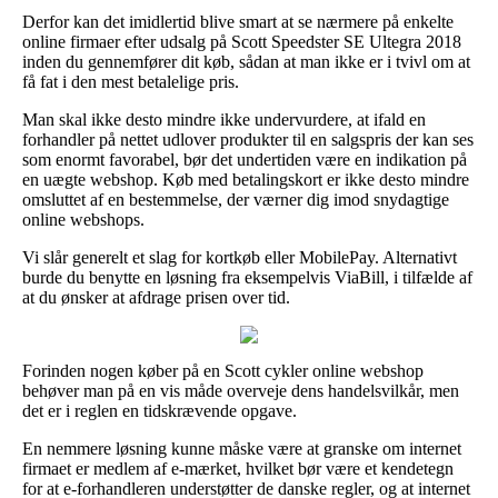
Derfor kan det imidlertid blive smart at se nærmere på enkelte
online firmaer efter udsalg på Scott Speedster SE Ultegra 2018
inden du gennemfører dit køb, sådan at man ikke er i tvivl om at
få fat i den mest betalelige pris.
Man skal ikke desto mindre ikke undervurdere, at ifald en
forhandler på nettet udlover produkter til en salgspris der kan ses
som enormt favorabel, bør det undertiden være en indikation på
en uægte webshop. Køb med betalingskort er ikke desto mindre
omsluttet af en bestemmelse, der værner dig imod snydagtige
online webshops.
Vi slår generelt et slag for kortkøb eller MobilePay. Alternativt
burde du benytte en løsning fra eksempelvis ViaBill, i tilfælde af
at du ønsker at afdrage prisen over tid.
Forinden nogen køber på en Scott cykler online webshop
behøver man på en vis måde overveje dens handelsvilkår, men
det er i reglen en tidskrævende opgave.
En nemmere løsning kunne måske være at granske om internet
firmaet er medlem af e-mærket, hvilket bør være et kendetegn
for at e-forhandleren understøtter de danske regler, og at internet