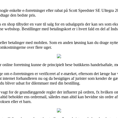
ogle enkelte e-forretninger efter rabat på Scott Speedster SE Ultegra 2
dtage den bedste pris.
 shop tilbyder en vare til salg for en udsalgspris der kan ses som ekst
ne webshop. Bestillinger med betalingskort er i hvert fald en del af In
rt eller betalinger med mobilen. Som en anden løsning kan du drage nytte
 omkostningerne over flere uger.
er online forretning kunne de principielt bese butikkens handelsaftale, m
ge om e-forretningen er verificeret af e-mærket, eftersom det længe har
t at internet forhandleren nu og da besigtiges af jurister som kender de 
 du bliver udsat for dilemmaer med din bestilling.
vagt for de grundlæggende regler der influerer på ordren, fx hvilken om
ltid beholder ens ordremail, således man altid kan bevidne sin ordre a
ksen eller et barn.