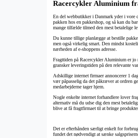
Racercykler Aluminium fra
En del webbutikker i Danmark yder i vore da
pakken hos en pakkeshop, og så kan du bare 
mange tilfælde tilmed den mest betalelige 
Du kunne tillige planlægge at bestille pakken
men også virkelig smart. Den mindst kostelige
nærheden af e-shoppens adresse.
Fragttiden på Racercykler Aluminium er jo re
gransker leveringstiden på den relevante var
Adskillige internet firmaer annoncerer 1 da
vær påpasselig da det påkræver at ordren gen
medarbejderne tager hjem.
Nogle enkelte internet forhandlere lover fra
alternativ må du udse dig den mest betalel
blive at få fragtfirmaet til at bringe produkt
Det er efterhånden særligt enkelt for forbru
fundet det nødvendigt at sænke salgspriserne