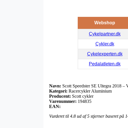
Webshop
Cykelpartner.dk
Cykler.dk
Cykelexperten.dk
Pedalatleten.dk
Navn:
Scott Speedster SE Ultegra 2018 – V
Kategori:
Racercykler Aluminium
Producent:
Scott cykler
Varenummer:
194835
EAN:
Vurderet til
4.8
ud af 5 stjerner baseret på
1