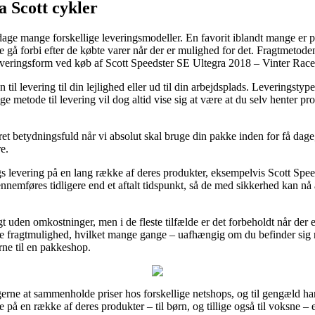
 Scott cykler
ge mange forskellige leveringsmodeller. En favorit iblandt mange er p
gå forbi efter de købte varer når der er mulighed for det. Fragtmetode
leveringsform ved køb af Scott Speedster SE Ultegra 2018 – Vinter Race
 til levering til din lejlighed eller ud til din arbejdsplads. Leveringsty
 metode til levering vil dog altid vise sig at være at du selv henter pro
t betydningsfuld når vi absolut skal bruge din pakke inden for få dage, 
e.
gs levering på en lang række af deres produkter, eksempelvis Scott Sp
nemføres tidligere end et aftalt tidspunkt, så de med sikkerhed kan nå 
gt uden omkostninger, men i de fleste tilfælde er det forbeholdt når de
ige fragtmulighed, hvilket mange gange – uafhængig om du befinder sig 
erne til en pakkeshop.
gerne at sammenholde priser hos forskellige netshops, og til gengæld har 
 på en række af deres produkter – til børn, og tillige også til voksne 