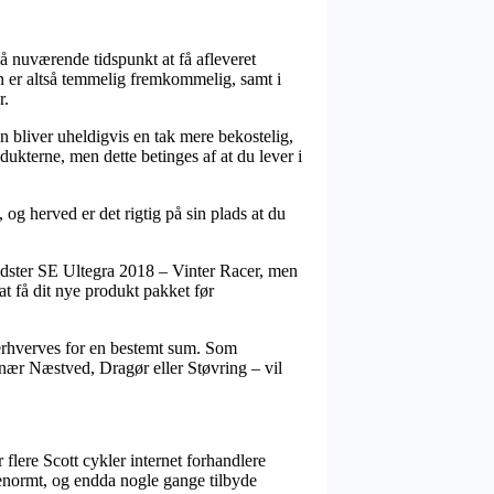
å nuværende tidspunkt at få afleveret
n er altså temmelig fremkommelig, samt i
r.
pen bliver uheldigvis en tak mere bekostelig,
dukterne, men dette betinges af at du lever i
og herved er det rigtig på sin plads at du
eedster SE Ultegra 2018 – Vinter Racer, men
at få dit nye produkt pakket før
r erhverves for en bestemt sum. Som
nær Næstved, Dragør eller Støvring – vil
flere Scott cykler internet forhandlere
– enormt, og endda nogle gange tilbyde