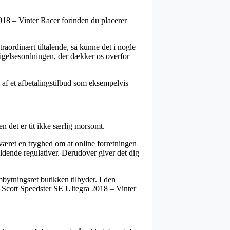
018 – Vinter Racer forinden du placerer
raordinært tiltalende, så kunne det i nogle
dsigelsesordningen, der dækker os overfor
 af et afbetalingstilbud som eksempelvis
en det er tit ikke særlig morsomt.
 været en tryghed om at online forretningen
gældende regulativer. Derudover giver det dig
bytningsret butikken tilbyder. I den
f Scott Speedster SE Ultegra 2018 – Vinter