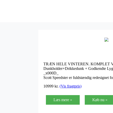
TRÆN HELE VINTEREN. KOMPLET VIN
Dunkholder+Drikkedunk + Godkendte Lygter
_x000D_
Scott Speedster er fuldstændig redesignet f
10999
kr.
(Vis fragtpris)
Læs mere »
Køb nu »