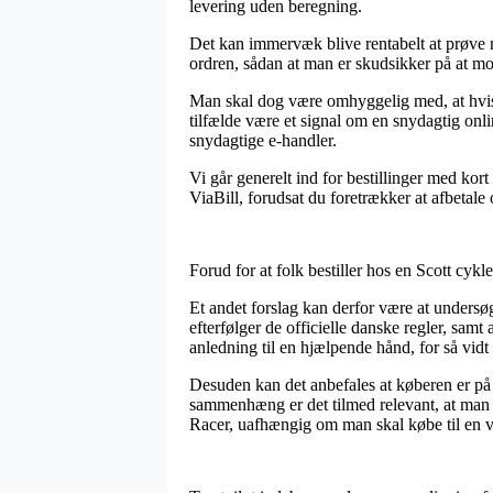
levering uden beregning.
Det kan immervæk blive rentabelt at prøve n
ordren, sådan at man er skudsikker på at mo
Man skal dog være omhyggelig med, at hvis en
tilfælde være et signal om en snydagtig onli
snydagtige e-handler.
Vi går generelt ind for bestillinger med ko
ViaBill, forudsat du foretrækker at afbetale
Forud for at folk bestiller hos en Scott cykl
Et andet forslag kan derfor være at undersø
efterfølger de officielle danske regler, sam
anledning til en hjælpende hånd, for så vidt
Desuden kan det anbefales at køberen er på 
sammenhæng er det tilmed relevant, at man a
Racer, uafhængig om man skal købe til en vo