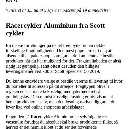
EAN:
Vurderet til
3.5
ud af 5 stjerner baseret på
19
anmeldelser
Racercykler Aluminium fra Scott
cykler
En masse forretninger på nettet frembyder nu en række
forskellige fragtmuligheder. Den mest populære er i dag at
afsende til en pakkeshop, som gør at du kan hente de bestilte
produkter når du har mulighed for det. Fragtmuligheden er altså
rigtig let gængelig, samt oftest desuden den billigste
leveringsmanér ved køb af Scott Speedster 50 2019.
Du kunne endvidere vælge at bestille varerne til levering til hvor
du bor eller til adressen på dit arbejde. Fragttypen bliver i
regelen en sjat mere bekostelig, men ydermere ret så
gnidningsløs. Den mindst kostelige løsning er utvivlsomt at
hente produkterne selv, men den løsning nødvendiggør at du
lever lige ved online shoppens arbejdslager.
Fragttiden på Racercykler Aluminium er selvfølgelig ret
væsentlig forudsat du absolut skal bruge produkterne fluks, så
herved er det nemlig klogt at du ser det forventede