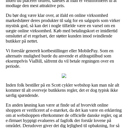
inden du placerer ordren, således at man er velinformeret til at
modtage den mest attraktive pris.
Du bør dog være klar over, at ifald en online virksomhed
markedsfører deres produkter til salg for en salgspris som virker
mystisk god, så kan det i nogle tilfælde være en varsel om en
uægte online virksomhed. Køb med betalingskort er imidlertid
omsluttet af et regelsæt, der støtter kunden imod svindlende
butikker på nettet.
Vi foreslår generelt kortbestillinger eller MobilePay. Som en
alternativ mulighed burde du anvende et afdragstilbud som
eksempelvis ViaBill, såfremt du vil betale regningen over en
periode.
Inden folk bestiller på en Scott cykler webshop kan man når alt
kommer til alt overveje butikkens regler, det er dog typisk ikke
særlig spændende.
En anden løsning kan være at finde ud af hvorvidt online
shoppen er verificeret af e-mærket, da det kan være en erklæring
om at webshoppen efterkommer de officielle danske regler, og at
e-firmaet hyppigt evalueres af fagfolk der forstår lovene på
området. Derudover giver det dig lejlighed til opbakning, for så