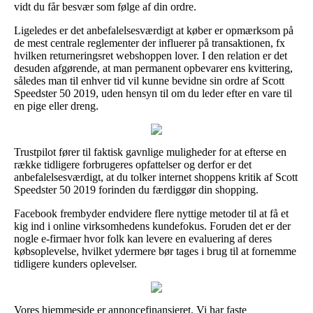
vidt du får besvær som følge af din ordre.
Ligeledes er det anbefalelsesværdigt at køber er opmærksom på
de mest centrale reglementer der influerer på transaktionen, fx
hvilken returneringsret webshoppen lover. I den relation er det
desuden afgørende, at man permanent opbevarer ens kvittering,
således man til enhver tid vil kunne bevidne sin ordre af Scott
Speedster 50 2019, uden hensyn til om du leder efter en vare til
en pige eller dreng.
Trustpilot fører til faktisk gavnlige muligheder for at efterse en
række tidligere forbrugeres opfattelser og derfor er det
anbefalelsesværdigt, at du tolker internet shoppens kritik af Scott
Speedster 50 2019 forinden du færdiggør din shopping.
Facebook frembyder endvidere flere nyttige metoder til at få et
kig ind i online virksomhedens kundefokus. Foruden det er der
nogle e-firmaer hvor folk kan levere en evaluering af deres
købsoplevelse, hvilket ydermere bør tages i brug til at fornemme
tidligere kunders oplevelser.
Vores hjemmeside er annoncefinansieret. Vi har faste