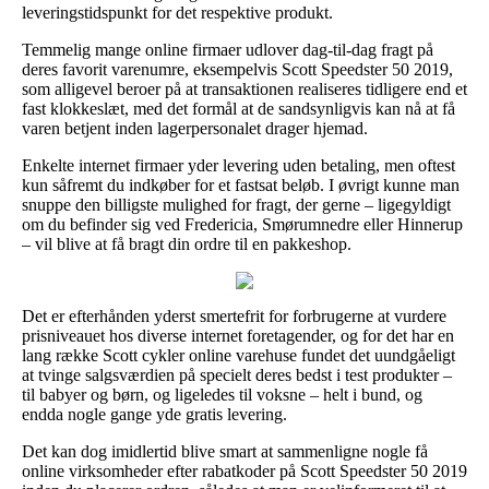
leveringstidspunkt for det respektive produkt.
Temmelig mange online firmaer udlover dag-til-dag fragt på
deres favorit varenumre, eksempelvis Scott Speedster 50 2019,
som alligevel beroer på at transaktionen realiseres tidligere end et
fast klokkeslæt, med det formål at de sandsynligvis kan nå at få
varen betjent inden lagerpersonalet drager hjemad.
Enkelte internet firmaer yder levering uden betaling, men oftest
kun såfremt du indkøber for et fastsat beløb. I øvrigt kunne man
snuppe den billigste mulighed for fragt, der gerne – ligegyldigt
om du befinder sig ved Fredericia, Smørumnedre eller Hinnerup
– vil blive at få bragt din ordre til en pakkeshop.
Det er efterhånden yderst smertefrit for forbrugerne at vurdere
prisniveauet hos diverse internet foretagender, og for det har en
lang række Scott cykler online varehuse fundet det uundgåeligt
at tvinge salgsværdien på specielt deres bedst i test produkter –
til babyer og børn, og ligeledes til voksne – helt i bund, og
endda nogle gange yde gratis levering.
Det kan dog imidlertid blive smart at sammenligne nogle få
online virksomheder efter rabatkoder på Scott Speedster 50 2019