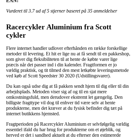
EAN:
Vurderet til
3.7
ud af 5 stjerner baseret på
35
anmeldelser
Racercykler Aluminium fra Scott
cykler
Flere internet handler udlover efterhånden en række forskellige
metoder til levering. Et hit er lige nu at få sendt til en pakkeshop,
som giver dig fleksibiliteten til at hente de købte varer lige
præcis når det passer ind i din kalender. Fragtformen er jo
vældig praktisk, og tit tilmed den mest letkøbte leveringsmetode
ved køb af Scott Speedster 30 2020 (Udstillingsvarer).
Du kan også udse dig at få pakken sendt hjem til dig eller til din
arbejdsplads. Metoden viser sig af og til en sjat mere
omkostningsfuld, men derudover ekstremt let gængelig. Den
billigste fragttype vil dog til enhver tid være selv at hente
produkterne, men det kræver at du fysisk befinder dig tæt på
internet butikkens hjemsted.
Fragtperioden på Racercykler Aluminium er selvfølgelig vældig
essentiel ifald du har brug for produkterne om et øjeblik, og
herved er det i sandhed aktuelt at du efterser den estimerede