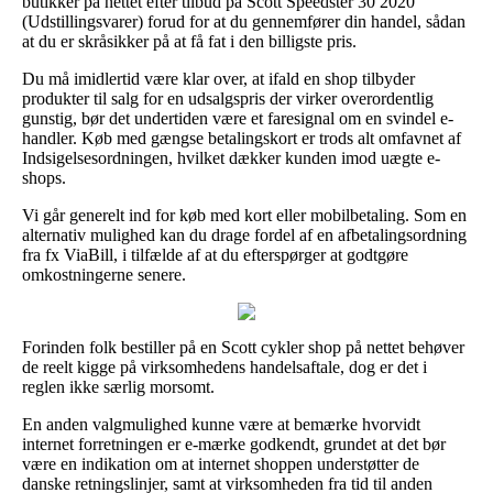
butikker på nettet efter tilbud på Scott Speedster 30 2020
(Udstillingsvarer) forud for at du gennemfører din handel, sådan
at du er skråsikker på at få fat i den billigste pris.
Du må imidlertid være klar over, at ifald en shop tilbyder
produkter til salg for en udsalgspris der virker overordentlig
gunstig, bør det undertiden være et faresignal om en svindel e-
handler. Køb med gængse betalingskort er trods alt omfavnet af
Indsigelsesordningen, hvilket dækker kunden imod uægte e-
shops.
Vi går generelt ind for køb med kort eller mobilbetaling. Som en
alternativ mulighed kan du drage fordel af en afbetalingsordning
fra fx ViaBill, i tilfælde af at du efterspørger at godtgøre
omkostningerne senere.
Forinden folk bestiller på en Scott cykler shop på nettet behøver
de reelt kigge på virksomhedens handelsaftale, dog er det i
reglen ikke særlig morsomt.
En anden valgmulighed kunne være at bemærke hvorvidt
internet forretningen er e-mærke godkendt, grundet at det bør
være en indikation om at internet shoppen understøtter de
danske retningslinjer, samt at virksomheden fra tid til anden