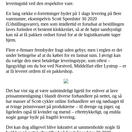
leveringstid ved den respektive vare.
En lang række e-forretninger byder på 1 dags levering på flere
varenumre, eksempelvis Scott Speedster 30 2020
(Udstillingsvarer), men som imidlertid er forudsat at bestillingen
laves forinden et bestemt klokkeslæt, så at de højst sandsynligt
kan nå at få pakken ordnet forud for at de logistikansatte tager
hjem.
Flere e-firmaer frembyder fragt uden gebyr, men i reglen er det
under betingelse af at du køber for en fastsat sum. I øvrigt kan
du vælge den mest betalelige leveringstype, som oftest –
ligegyldigt om du bor ved Næstved, Middelfart eller Lystrup – er
at få leveret ordren til en pakkeshop.
Det har vist sig at være ualmindeligt ligetil for enhver at lave
prissammenligning i blandt diverse forhandlere på nettet, og så
har masser af Scott cykler online forhandlere set sig nødsaget til
at tvinge prisniveauet på produkterne – til drenge og piger, og
ligeledes også til kvinder og mænd – eftertrykkeligt, og endda
nogle gange byde på fragtfri levering.
Det kan dog alligevel blive lukrativt at sammenholde nogle få