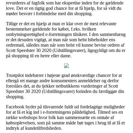
revurderes af fagfolk som har ekspertise inden for de gældende
love. Det er en rigtig god chance for at få hjælp, for så vidt du
møder besvær i forbindelse med din shopping.
Tillige er det en hjælp at man er klar over de mest relevante
bestemmelser gældende for købet, f.eks. hvilken
ombytningsrettighed e-forretningen tilsikrer. I den sammenhæng
er det desuden vigtigt, at man når som helst bibeholder ens
ordremail, således man når som helst vil kunne bevise ordren af
Scott Speedster 30 2020 (Udstillingsvarer), ligegyldigt om du er
på shopping til en herre eller dame.
Trustpilot indebærer i højeste grad ønskværdige chancer for at
eftergå ret mange andre konsumenters anmeldelser og derfor
foreslåes det, at du tjekker netbutikkens vurderinger af Scott
Speedster 30 2020 (Udstillingsvarer) forinden du færdiggør din
shopping.
Facebook byder på tilsvarende fuldt ud fordelagtige muligheder
for at få et kig ind i e-forretningens pålidelighed. Tilmed ses en
række webshops hvor folk kan sammensætte en omtale af
købsoplevelsen, som på samme måde bør tages i brug til at få et
indtryk af kundetilfredsheden.