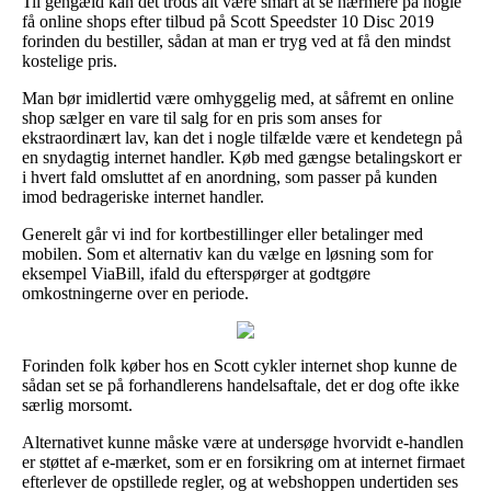
Til gengæld kan det trods alt være smart at se nærmere på nogle
få online shops efter tilbud på Scott Speedster 10 Disc 2019
forinden du bestiller, sådan at man er tryg ved at få den mindst
kostelige pris.
Man bør imidlertid være omhyggelig med, at såfremt en online
shop sælger en vare til salg for en pris som anses for
ekstraordinært lav, kan det i nogle tilfælde være et kendetegn på
en snydagtig internet handler. Køb med gængse betalingskort er
i hvert fald omsluttet af en anordning, som passer på kunden
imod bedrageriske internet handler.
Generelt går vi ind for kortbestillinger eller betalinger med
mobilen. Som et alternativ kan du vælge en løsning som for
eksempel ViaBill, ifald du efterspørger at godtgøre
omkostningerne over en periode.
Forinden folk køber hos en Scott cykler internet shop kunne de
sådan set se på forhandlerens handelsaftale, det er dog ofte ikke
særlig morsomt.
Alternativet kunne måske være at undersøge hvorvidt e-handlen
er støttet af e-mærket, som er en forsikring om at internet firmaet
efterlever de opstillede regler, og at webshoppen undertiden ses