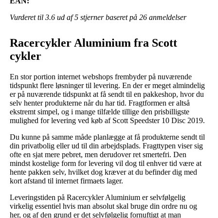
EAN:
Vurderet til
3.6
ud af 5 stjerner baseret på
26
anmeldelser
Racercykler Aluminium fra Scott
cykler
En stor portion internet webshops frembyder på nuværende
tidspunkt flere løsninger til levering. En der er meget almindelig
er på nuværende tidspunkt at få sendt til en pakkeshop, hvor du
selv henter produkterne når du har tid. Fragtformen er altså
ekstremt simpel, og i mange tilfælde tillige den prisbilligste
mulighed for levering ved køb af Scott Speedster 10 Disc 2019.
Du kunne på samme måde planlægge at få produkterne sendt til
din privatbolig eller ud til din arbejdsplads. Fragttypen viser sig
ofte en sjat mere pebret, men derudover ret smertefri. Den
mindst kostelige form for levering vil dog til enhver tid være at
hente pakken selv, hvilket dog kræver at du befinder dig med
kort afstand til internet firmaets lager.
Leveringstiden på Racercykler Aluminium er selvfølgelig
virkelig essentiel hvis man absolut skal bruge din ordre nu og
her, og af den grund er det selvfølgelig fornuftigt at man