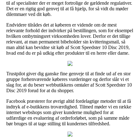
til af specialister der er meget fortrolige de gældende regulativer.
Det er en rigtig god genvej til at få hjælp, for så vidt du møder
dilemmaer ved dit køb.
Endvidere tilrådes det at køberen er vidende om de mest
relevante forhold der indvirker på bestillingen, som for eksempel
hvilken ombytningsret virksomheden lover. Derfor er det tillige
relevant, at man permanent bibeholder sin kvitteringsmail, så
man altid kan bevidne sit køb af Scott Speedster 10 Disc 2019,
hvad end du er på udkig efter produkter til en herre eller dame.
Trustpilot giver dig ganske fine genveje til at finde ud af en stor
gruppe forhenværende køberes vurderinger og derfor slår vi et
slag for, at du beser webbutikkens omtaler af Scott Speedster 10
Disc 2019 forud for at du shopper.
Facebook præsterer for øvrigt altid fordelagtige metoder til at få
indtryk af e-butikkens troværdighed. Tilmed møder vi en række
internet webshops som giver kunderne mulighed for at
udfærdige en evaluering af ordreforløbet, som på samme måde
bør bruges til at tage stilling til kundernes tilfredshed.