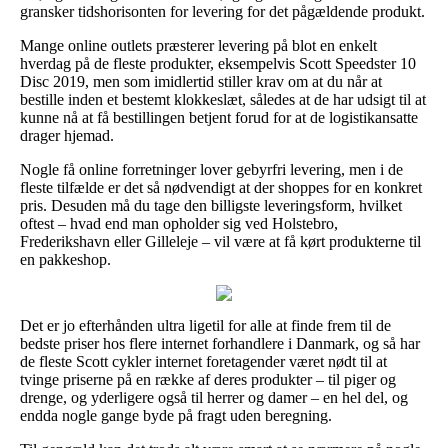
gransker tidshorisonten for levering for det pågældende produkt.
Mange online outlets præsterer levering på blot en enkelt
hverdag på de fleste produkter, eksempelvis Scott Speedster 10
Disc 2019, men som imidlertid stiller krav om at du når at
bestille inden et bestemt klokkeslæt, således at de har udsigt til at
kunne nå at få bestillingen betjent forud for at de logistikansatte
drager hjemad.
Nogle få online forretninger lover gebyrfri levering, men i de
fleste tilfælde er det så nødvendigt at der shoppes for en konkret
pris. Desuden må du tage den billigste leveringsform, hvilket
oftest – hvad end man opholder sig ved Holstebro,
Frederikshavn eller Gilleleje – vil være at få kørt produkterne til
en pakkeshop.
Det er jo efterhånden ultra ligetil for alle at finde frem til de
bedste priser hos flere internet forhandlere i Danmark, og så har
de fleste Scott cykler internet foretagender været nødt til at
tvinge priserne på en række af deres produkter – til piger og
drenge, og yderligere også til herrer og damer – en hel del, og
endda nogle gange byde på fragt uden beregning.