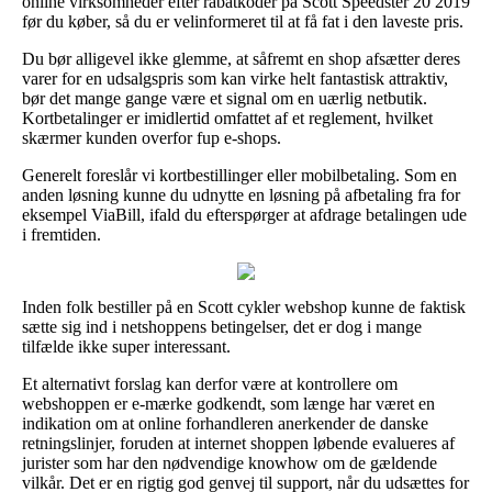
online virksomheder efter rabatkoder på Scott Speedster 20 2019
før du køber, så du er velinformeret til at få fat i den laveste pris.
Du bør alligevel ikke glemme, at såfremt en shop afsætter deres
varer for en udsalgspris som kan virke helt fantastisk attraktiv,
bør det mange gange være et signal om en uærlig netbutik.
Kortbetalinger er imidlertid omfattet af et reglement, hvilket
skærmer kunden overfor fup e-shops.
Generelt foreslår vi kortbestillinger eller mobilbetaling. Som en
anden løsning kunne du udnytte en løsning på afbetaling fra for
eksempel ViaBill, ifald du efterspørger at afdrage betalingen ude
i fremtiden.
Inden folk bestiller på en Scott cykler webshop kunne de faktisk
sætte sig ind i netshoppens betingelser, det er dog i mange
tilfælde ikke super interessant.
Et alternativt forslag kan derfor være at kontrollere om
webshoppen er e-mærke godkendt, som længe har været en
indikation om at online forhandleren anerkender de danske
retningslinjer, foruden at internet shoppen løbende evalueres af
jurister som har den nødvendige knowhow om de gældende
vilkår. Det er en rigtig god genvej til support, når du udsættes for