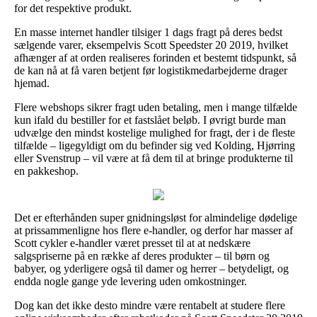
for det respektive produkt.
En masse internet handler tilsiger 1 dags fragt på deres bedst
sælgende varer, eksempelvis Scott Speedster 20 2019, hvilket
afhænger af at orden realiseres forinden et bestemt tidspunkt, så
de kan nå at få varen betjent før logistikmedarbejderne drager
hjemad.
Flere webshops sikrer fragt uden betaling, men i mange tilfælde
kun ifald du bestiller for et fastslået beløb. I øvrigt burde man
udvælge den mindst kostelige mulighed for fragt, der i de fleste
tilfælde – ligegyldigt om du befinder sig ved Kolding, Hjørring
eller Svenstrup – vil være at få dem til at bringe produkterne til
en pakkeshop.
Det er efterhånden super gnidningsløst for almindelige dødelige
at prissammenligne hos flere e-handler, og derfor har masser af
Scott cykler e-handler været presset til at at nedskære
salgspriserne på en række af deres produkter – til børn og
babyer, og yderligere også til damer og herrer – betydeligt, og
endda nogle gange yde levering uden omkostninger.
Dog kan det ikke desto mindre være rentabelt at studere flere