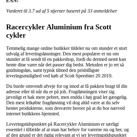
EAN:
Vurderet til
3.7
ud af 5 stjerner baseret på
33
anmeldelser
Racercykler Aluminium fra Scott
cykler
Temmelig mange online butikker tildeler nu om stunder et stort
udvalg af leveringsløsninger. Den mest populære er nu om
stunder at få sendt til en pakkeshop, fordi du dermed nemt kan
hente dine varer når det passer dig bedst. Metoden er jo ret så
gnidningsløs, samt typisk tilmed den prisbilligste
leveringsmulighed ved køb af Scott Speedster 20 2019.
Du burde omvendt afveje for og imod at få pakken bragt til din
adresse eller til når du er på job. Fragtløsningen viser sig
jævnligt et hak mere pebret, men endda i høj grad let gængelig.
Den mest letkøbte fragtløsning vil dog altid være at du selv
henter produkterne, som desværre beroer på at du bor nærved
internet butikkens hjemsted.
Leveringstidspunktet på Racercykler Aluminium er særligt
essentiel i tilfælde af at man har behov for varerne nu og her, og
af den grund er det rigtig relevant at vi ser leveringstidspunktet