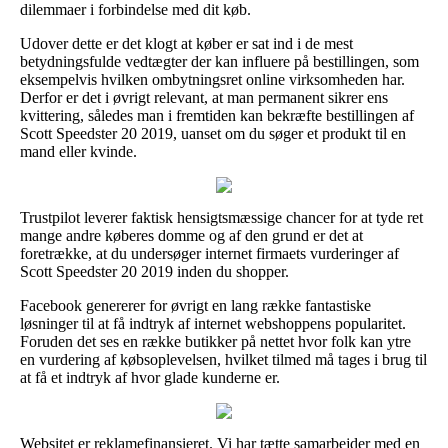
dilemmaer i forbindelse med dit køb.
Udover dette er det klogt at køber er sat ind i de mest
betydningsfulde vedtægter der kan influere på bestillingen, som
eksempelvis hvilken ombytningsret online virksomheden har.
Derfor er det i øvrigt relevant, at man permanent sikrer ens
kvittering, således man i fremtiden kan bekræfte bestillingen af
Scott Speedster 20 2019, uanset om du søger et produkt til en
mand eller kvinde.
Trustpilot leverer faktisk hensigtsmæssige chancer for at tyde ret
mange andre køberes domme og af den grund er det at
foretrække, at du undersøger internet firmaets vurderinger af
Scott Speedster 20 2019 inden du shopper.
Facebook genererer for øvrigt en lang række fantastiske
løsninger til at få indtryk af internet webshoppens popularitet.
Foruden det ses en række butikker på nettet hvor folk kan ytre
en vurdering af købsoplevelsen, hvilket tilmed må tages i brug til
at få et indtryk af hvor glade kunderne er.
Websitet er reklamefinansieret. Vi har tætte samarbejder med en