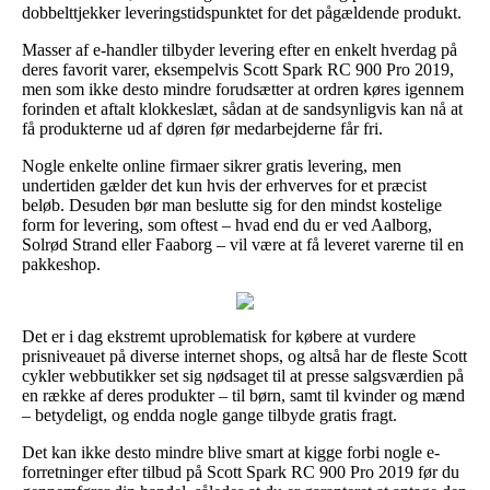
dobbelttjekker leveringstidspunktet for det pågældende produkt.
Masser af e-handler tilbyder levering efter en enkelt hverdag på
deres favorit varer, eksempelvis Scott Spark RC 900 Pro 2019,
men som ikke desto mindre forudsætter at ordren køres igennem
forinden et aftalt klokkeslæt, sådan at de sandsynligvis kan nå at
få produkterne ud af døren før medarbejderne får fri.
Nogle enkelte online firmaer sikrer gratis levering, men
undertiden gælder det kun hvis der erhverves for et præcist
beløb. Desuden bør man beslutte sig for den mindst kostelige
form for levering, som oftest – hvad end du er ved Aalborg,
Solrød Strand eller Faaborg – vil være at få leveret varerne til en
pakkeshop.
Det er i dag ekstremt uproblematisk for købere at vurdere
prisniveauet på diverse internet shops, og altså har de fleste Scott
cykler webbutikker set sig nødsaget til at presse salgsværdien på
en række af deres produkter – til børn, samt til kvinder og mænd
– betydeligt, og endda nogle gange tilbyde gratis fragt.
Det kan ikke desto mindre blive smart at kigge forbi nogle e-
forretninger efter tilbud på Scott Spark RC 900 Pro 2019 før du