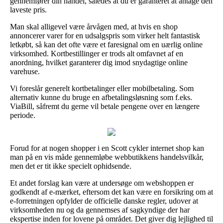
gennemfører din handel, således at du er garanteret at antage den
laveste pris.
Man skal alligevel være årvågen med, at hvis en shop
annoncerer varer for en udsalgspris som virker helt fantastisk
letkøbt, så kan det ofte være et faresignal om en uærlig online
virksomhed. Kortbestillinger er trods alt omfavnet af en
anordning, hvilket garanterer dig imod snydagtige online
varehuse.
Vi foreslår generelt kortbetalinger eller mobilbetaling. Som
alternativ kunne du bruge en afbetalingsløsning som f.eks.
ViaBill, såfremt du gerne vil betale pengene over en længere
periode.
Forud for at nogen shopper i en Scott cykler internet shop kan
man på en vis måde gennemløbe webbutikkens handelsvilkår,
men det er tit ikke specielt ophidsende.
Et andet forslag kan være at undersøge om webshoppen er
godkendt af e-mærket, eftersom det kan være en forsikring om at
e-forretningen opfylder de officielle danske regler, udover at
virksomheden nu og da gennemses af sagkyndige der har
ekspertise inden for lovene på området. Det giver dig lejlighed til