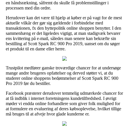
en håndsrækning, såfremt du skulle få problemstillinger i
processen med din ordre.
Herudover kan det være til hjælp at køber er på vagt for de mest
aktuelle vilkår der gør sig gældende i forbindelse med
transaktionen, fx den byttepolitik online shoppen benytter. I den
sammenhæng er det ligeledes vigtigt, at man stadigvæk bevarer
ens kvittering på e-mail, således man senere kan bekræfte sin
bestilling af Scott Spark RC 900 Pro 2019, uanset om du søger
et produkt til en dame eller herre.
Trustpilot medfører ganske troværdige chancer for at undersøge
mange andre brugeres opfattelser og derved støtter vi, at du
studerer online shoppens bedømmelser af Scott Spark RC 900
Pro 2019 før du bestiller.
Facebook præsterer derudover temmelig udmærkede chancer for
at få indblik i internet forretningens kundetilfredshed. I øvrigt
møder vi endda online forhandlere som giver folk mulighed for
at formulere en evaluering af deres købsoplevelse, hvilket tillige
må bruges til at afveje hvor glade kunderne er.