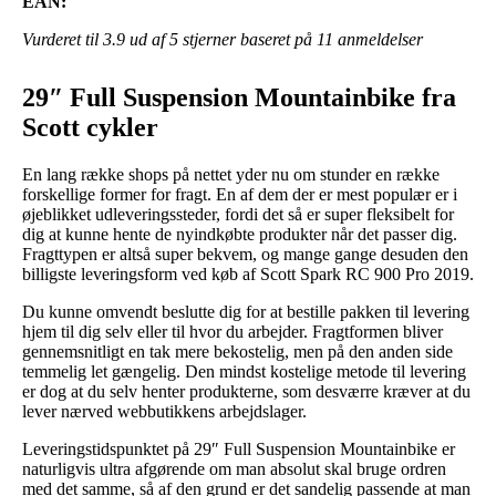
EAN:
Vurderet til
3.9
ud af 5 stjerner baseret på
11
anmeldelser
29″ Full Suspension Mountainbike fra
Scott cykler
En lang række shops på nettet yder nu om stunder en række
forskellige former for fragt. En af dem der er mest populær er i
øjeblikket udleveringssteder, fordi det så er super fleksibelt for
dig at kunne hente de nyindkøbte produkter når det passer dig.
Fragttypen er altså super bekvem, og mange gange desuden den
billigste leveringsform ved køb af Scott Spark RC 900 Pro 2019.
Du kunne omvendt beslutte dig for at bestille pakken til levering
hjem til dig selv eller til hvor du arbejder. Fragtformen bliver
gennemsnitligt en tak mere bekostelig, men på den anden side
temmelig let gængelig. Den mindst kostelige metode til levering
er dog at du selv henter produkterne, som desværre kræver at du
lever nærved webbutikkens arbejdslager.
Leveringstidspunktet på 29″ Full Suspension Mountainbike er
naturligvis ultra afgørende om man absolut skal bruge ordren
med det samme, så af den grund er det sandelig passende at man