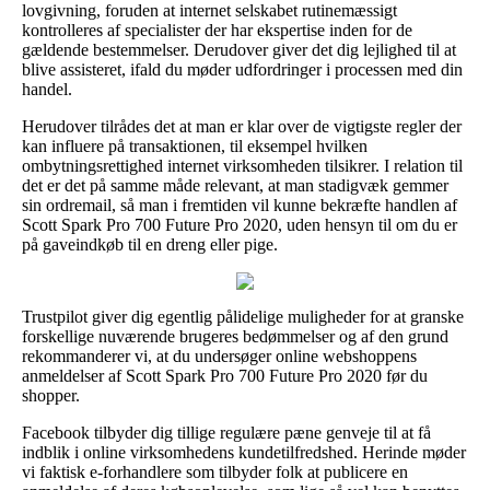
lovgivning, foruden at internet selskabet rutinemæssigt
kontrolleres af specialister der har ekspertise inden for de
gældende bestemmelser. Derudover giver det dig lejlighed til at
blive assisteret, ifald du møder udfordringer i processen med din
handel.
Herudover tilrådes det at man er klar over de vigtigste regler der
kan influere på transaktionen, til eksempel hvilken
ombytningsrettighed internet virksomheden tilsikrer. I relation til
det er det på samme måde relevant, at man stadigvæk gemmer
sin ordremail, så man i fremtiden vil kunne bekræfte handlen af
Scott Spark Pro 700 Future Pro 2020, uden hensyn til om du er
på gaveindkøb til en dreng eller pige.
Trustpilot giver dig egentlig pålidelige muligheder for at granske
forskellige nuværende brugeres bedømmelser og af den grund
rekommanderer vi, at du undersøger online webshoppens
anmeldelser af Scott Spark Pro 700 Future Pro 2020 før du
shopper.
Facebook tilbyder dig tillige regulære pæne genveje til at få
indblik i online virksomhedens kundetilfredshed. Herinde møder
vi faktisk e-forhandlere som tilbyder folk at publicere en