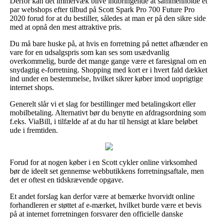
Derfor kan det immervæk blive indbringende at sammenholde et
par webshops efter tilbud på Scott Spark Pro 700 Future Pro
2020 forud for at du bestiller, således at man er på den sikre side
med at opnå den mest attraktive pris.
Du må bare huske på, at hvis en forretning på nettet afhænder en
vare for en udsalgspris som kan ses som usædvanlig
overkommelig, burde det mange gange være et faresignal om en
snydagtig e-forretning. Shopping med kort er i hvert fald dækket
ind under en bestemmelse, hvilket sikrer køber imod uoprigtige
internet shops.
Generelt slår vi et slag for bestillinger med betalingskort eller
mobilbetaling. Alternativt bør du benytte en afdragsordning som
f.eks. ViaBill, i tilfælde af at du har til hensigt at klare beløbet
ude i fremtiden.
Forud for at nogen køber i en Scott cykler online virksomhed
bør de ideelt set gennemse webbutikkens forretningsaftale, men
det er oftest en tidskrævende opgave.
Et andet forslag kan derfor være at bemærke hvorvidt online
forhandleren er støttet af e-mærket, hvilket burde være et bevis
på at internet forretningen forsvarer den officielle danske