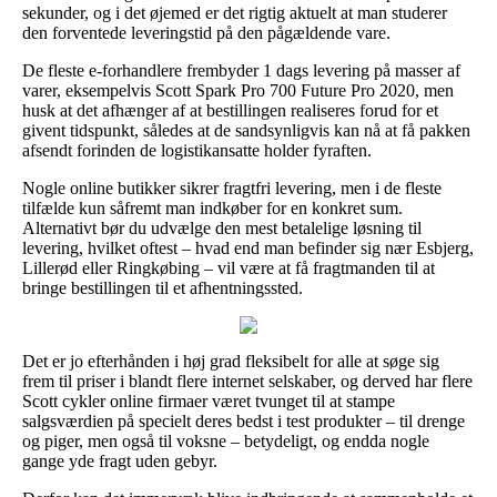
sekunder, og i det øjemed er det rigtig aktuelt at man studerer
den forventede leveringstid på den pågældende vare.
De fleste e-forhandlere frembyder 1 dags levering på masser af
varer, eksempelvis Scott Spark Pro 700 Future Pro 2020, men
husk at det afhænger af at bestillingen realiseres forud for et
givent tidspunkt, således at de sandsynligvis kan nå at få pakken
afsendt forinden de logistikansatte holder fyraften.
Nogle online butikker sikrer fragtfri levering, men i de fleste
tilfælde kun såfremt man indkøber for en konkret sum.
Alternativt bør du udvælge den mest betalelige løsning til
levering, hvilket oftest – hvad end man befinder sig nær Esbjerg,
Lillerød eller Ringkøbing – vil være at få fragtmanden til at
bringe bestillingen til et afhentningssted.
Det er jo efterhånden i høj grad fleksibelt for alle at søge sig
frem til priser i blandt flere internet selskaber, og derved har flere
Scott cykler online firmaer været tvunget til at stampe
salgsværdien på specielt deres bedst i test produkter – til drenge
og piger, men også til voksne – betydeligt, og endda nogle
gange yde fragt uden gebyr.