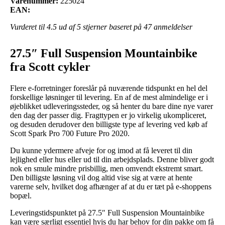
Varenummer:
225024
EAN:
Vurderet til
4.5
ud af 5 stjerner baseret på
47
anmeldelser
27.5″ Full Suspension Mountainbike
fra Scott cykler
Flere e-forretninger foreslår på nuværende tidspunkt en hel del
forskellige løsninger til levering. En af de mest almindelige er i
øjeblikket udleveringssteder, og så henter du bare dine nye varer
den dag der passer dig. Fragttypen er jo virkelig ukompliceret,
og desuden derudover den billigste type af levering ved køb af
Scott Spark Pro 700 Future Pro 2020.
Du kunne ydermere afveje for og imod at få leveret til din
lejlighed eller hus eller ud til din arbejdsplads. Denne bliver godt
nok en smule mindre prisbillig, men omvendt ekstremt smart.
Den billigste løsning vil dog altid vise sig at være at hente
varerne selv, hvilket dog afhænger af at du er tæt på e-shoppens
bopæl.
Leveringstidspunktet på 27.5″ Full Suspension Mountainbike
kan være særligt essentiel hvis du har behov for din pakke om få