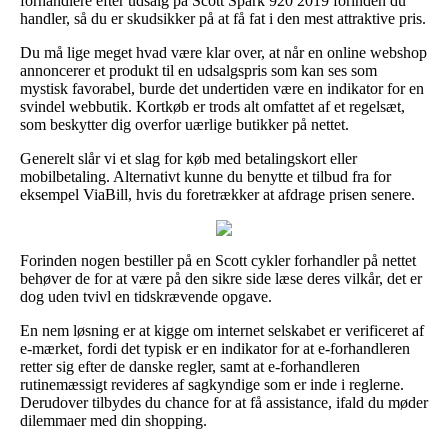
forhandlere efter udsalg på Scott Spark 920 2019 forinden du
handler, så du er skudsikker på at få fat i den mest attraktive pris.
Du må lige meget hvad være klar over, at når en online webshop
annoncerer et produkt til en udsalgspris som kan ses som
mystisk favorabel, burde det undertiden være en indikator for en
svindel webbutik. Kortkøb er trods alt omfattet af et regelsæt,
som beskytter dig overfor uærlige butikker på nettet.
Generelt slår vi et slag for køb med betalingskort eller
mobilbetaling. Alternativt kunne du benytte et tilbud fra for
eksempel ViaBill, hvis du foretrækker at afdrage prisen senere.
Forinden nogen bestiller på en Scott cykler forhandler på nettet
behøver de for at være på den sikre side læse deres vilkår, det er
dog uden tvivl en tidskrævende opgave.
En nem løsning er at kigge om internet selskabet er verificeret af
e-mærket, fordi det typisk er en indikator for at e-forhandleren
retter sig efter de danske regler, samt at e-forhandleren
rutinemæssigt revideres af sagkyndige som er inde i reglerne.
Derudover tilbydes du chance for at få assistance, ifald du møder
dilemmaer med din shopping.