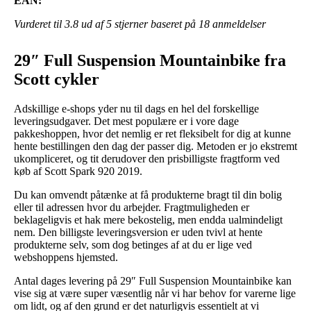
EAN:
Vurderet til
3.8
ud af 5 stjerner baseret på
18
anmeldelser
29″ Full Suspension Mountainbike fra
Scott cykler
Adskillige e-shops yder nu til dags en hel del forskellige
leveringsudgaver. Det mest populære er i vore dage
pakkeshoppen, hvor det nemlig er ret fleksibelt for dig at kunne
hente bestillingen den dag der passer dig. Metoden er jo ekstremt
ukompliceret, og tit derudover den prisbilligste fragtform ved
køb af Scott Spark 920 2019.
Du kan omvendt påtænke at få produkterne bragt til din bolig
eller til adressen hvor du arbejder. Fragtmuligheden er
beklageligvis et hak mere bekostelig, men endda ualmindeligt
nem. Den billigste leveringsversion er uden tvivl at hente
produkterne selv, som dog betinges af at du er lige ved
webshoppens hjemsted.
Antal dages levering på 29″ Full Suspension Mountainbike kan
vise sig at være super væsentlig når vi har behov for varerne lige
om lidt, og af den grund er det naturligvis essentielt at vi