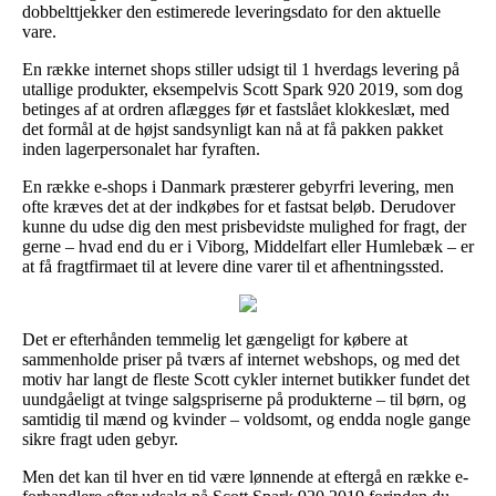
dobbelttjekker den estimerede leveringsdato for den aktuelle
vare.
En række internet shops stiller udsigt til 1 hverdags levering på
utallige produkter, eksempelvis Scott Spark 920 2019, som dog
betinges af at ordren aflægges før et fastslået klokkeslæt, med
det formål at de højst sandsynligt kan nå at få pakken pakket
inden lagerpersonalet har fyraften.
En række e-shops i Danmark præsterer gebyrfri levering, men
ofte kræves det at der indkøbes for et fastsat beløb. Derudover
kunne du udse dig den mest prisbevidste mulighed for fragt, der
gerne – hvad end du er i Viborg, Middelfart eller Humlebæk – er
at få fragtfirmaet til at levere dine varer til et afhentningssted.
Det er efterhånden temmelig let gængeligt for købere at
sammenholde priser på tværs af internet webshops, og med det
motiv har langt de fleste Scott cykler internet butikker fundet det
uundgåeligt at tvinge salgspriserne på produkterne – til børn, og
samtidig til mænd og kvinder – voldsomt, og endda nogle gange
sikre fragt uden gebyr.
Men det kan til hver en tid være lønnende at eftergå en række e-