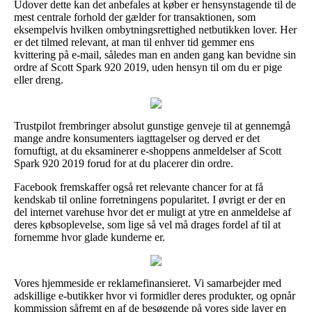
Udover dette kan det anbefales at køber er hensynstagende til de
mest centrale forhold der gælder for transaktionen, som
eksempelvis hvilken ombytningsrettighed netbutikken lover. Her
er det tilmed relevant, at man til enhver tid gemmer ens
kvittering på e-mail, således man en anden gang kan bevidne sin
ordre af Scott Spark 920 2019, uden hensyn til om du er pige
eller dreng.
Trustpilot frembringer absolut gunstige genveje til at gennemgå
mange andre konsumenters iagttagelser og derved er det
fornuftigt, at du eksaminerer e-shoppens anmeldelser af Scott
Spark 920 2019 forud for at du placerer din ordre.
Facebook fremskaffer også ret relevante chancer for at få
kendskab til online forretningens popularitet. I øvrigt er der en
del internet varehuse hvor det er muligt at ytre en anmeldelse af
deres købsoplevelse, som lige så vel må drages fordel af til at
fornemme hvor glade kunderne er.
Vores hjemmeside er reklamefinansieret. Vi samarbejder med
adskillige e-butikker hvor vi formidler deres produkter, og opnår
kommission såfremt en af de besøgende på vores side laver en