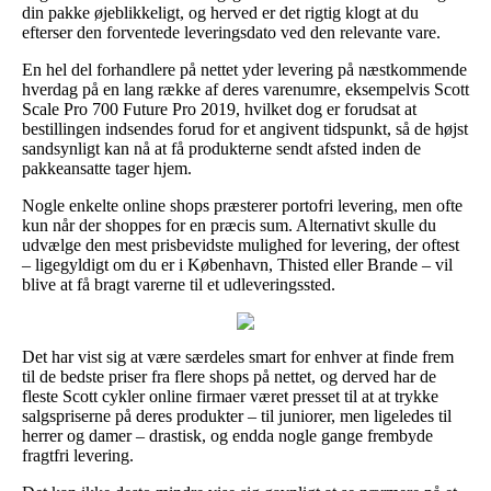
din pakke øjeblikkeligt, og herved er det rigtig klogt at du
efterser den forventede leveringsdato ved den relevante vare.
En hel del forhandlere på nettet yder levering på næstkommende
hverdag på en lang række af deres varenumre, eksempelvis Scott
Scale Pro 700 Future Pro 2019, hvilket dog er forudsat at
bestillingen indsendes forud for et angivent tidspunkt, så de højst
sandsynligt kan nå at få produkterne sendt afsted inden de
pakkeansatte tager hjem.
Nogle enkelte online shops præsterer portofri levering, men ofte
kun når der shoppes for en præcis sum. Alternativt skulle du
udvælge den mest prisbevidste mulighed for levering, der oftest
– ligegyldigt om du er i København, Thisted eller Brande – vil
blive at få bragt varerne til et udleveringssted.
Det har vist sig at være særdeles smart for enhver at finde frem
til de bedste priser fra flere shops på nettet, og derved har de
fleste Scott cykler online firmaer været presset til at at trykke
salgspriserne på deres produkter – til juniorer, men ligeledes til
herrer og damer – drastisk, og endda nogle gange frembyde
fragtfri levering.