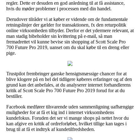
regler. Dette er desuden en god anledning til at få assistance,
hvis du møder problemer i processen med din handel.
Derudover tilråder vi at køber er vidende om de fundamentale
retningslinjer der gælder for transaktionen, fx den returpolitik
online virksomheden tilbyder. Derfor er det ydermere relevant, at
man stadig bibeholder sin kvittering på e-mail, så man
fremadrettet vil kunne bevise sin shopping af Scott Scale Pro
700 Future Pro 2019, uanset om du skal købe til en dreng eller
pige.
Trustpilot frembringer ganske hensigtsmæssige chancer for at
blive klogere på en hel del tidligere køberes erfaringer og af den
grund kan det anbefales, at du analyserer internet forhandlerens
kritik af Scott Scale Pro 700 Future Pro 2019 forud for at du
bestiller.
Facebook medfører tilsvarende uden sammenligning uafhængige
muligheder for at få et kig ind i internet virksomhedens
kundefokus. Foruden det ser vi mange shops på nettet hvor du
kan afgive en kritik af ordreforløbet, hvilket tillige kan tages i
brug til at få et indtryk af kundetilfredsheden.