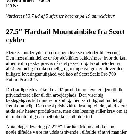
Varenummer:
176624
EAN:
Vurderet til
3.7
ud af 5 stjerner baseret på
19
anmeldelser
27.5″ Hardtail Mountainbike fra Scott
cykler
Flere e-handler yder nu om dage diverse metoder til levering.
Den mest almindelige er for øjeblikket pakkeshops, hvor du kan
afhente din pakke præcis når det passer dig. Fragtmetoden er
altså temmelig fremkommelig, og mange gange derudover den
billigste leveringsmulighed ved køb af Scott Scale Pro 700
Future Pro 2019.
Du bør ligeledes påtænke at få produkterne leveret hjem til din
privatadresse eller til din arbejdsplads. Den viser sig
beklageligvis lidt mindre prisbillig, men samtidig ualmindeligt
fremkommelig. Den mest prisbevidste løsning vil dog altid være
at du selv henter produkterne, men den løsning stiller krav om at
du opholder dig nær netbutikkens tilholdssted.
Antal dages levering på 27.5″ Hardtail Mountainbike kan i
nogle tilfælde være ret udslagsgivende i tilfælde af at vi mangler