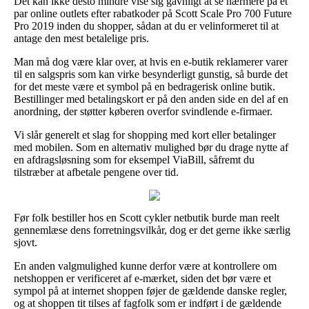
Det kan ikke desto mindre vise sig gavnligt at se nærmere på et
par online outlets efter rabatkoder på Scott Scale Pro 700 Future
Pro 2019 inden du shopper, sådan at du er velinformeret til at
antage den mest betalelige pris.
Man må dog være klar over, at hvis en e-butik reklamerer varer
til en salgspris som kan virke besynderligt gunstig, så burde det
for det meste være et symbol på en bedragerisk online butik.
Bestillinger med betalingskort er på den anden side en del af en
anordning, der støtter køberen overfor svindlende e-firmaer.
Vi slår generelt et slag for shopping med kort eller betalinger
med mobilen. Som en alternativ mulighed bør du drage nytte af
en afdragsløsning som for eksempel ViaBill, såfremt du
tilstræber at afbetale pengene over tid.
Før folk bestiller hos en Scott cykler netbutik burde man reelt
gennemlæse dens forretningsvilkår, dog er det gerne ikke særlig
sjovt.
En anden valgmulighed kunne derfor være at kontrollere om
netshoppen er verificeret af e-mærket, siden det bør være et
sympol på at internet shoppen føjer de gældende danske regler,
og at shoppen tit tilses af fagfolk som er indført i de gældende