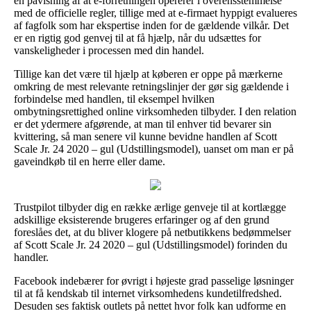
en påvisning af at e-forretningen opererer i overensstemmelse
med de officielle regler, tillige med at e-firmaet hyppigt evalueres
af fagfolk som har ekspertise inden for de gældende vilkår. Det
er en rigtig god genvej til at få hjælp, når du udsættes for
vanskeligheder i processen med din handel.
Tillige kan det være til hjælp at køberen er oppe på mærkerne
omkring de mest relevante retningslinjer der gør sig gældende i
forbindelse med handlen, til eksempel hvilken
ombytningsrettighed online virksomheden tilbyder. I den relation
er det ydermere afgørende, at man til enhver tid bevarer sin
kvittering, så man senere vil kunne bevidne handlen af Scott
Scale Jr. 24 2020 – gul (Udstillingsmodel), uanset om man er på
gaveindkøb til en herre eller dame.
Trustpilot tilbyder dig en række ærlige genveje til at kortlægge
adskillige eksisterende brugeres erfaringer og af den grund
foreslåes det, at du bliver klogere på netbutikkens bedømmelser
af Scott Scale Jr. 24 2020 – gul (Udstillingsmodel) forinden du
handler.
Facebook indebærer for øvrigt i højeste grad passelige løsninger
til at få kendskab til internet virksomhedens kundetilfredshed.
Desuden ses faktisk outlets på nettet hvor folk kan udforme en