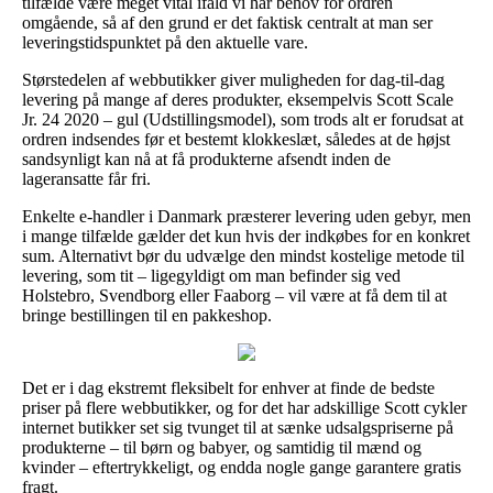
tilfælde være meget vital ifald vi har behov for ordren
omgående, så af den grund er det faktisk centralt at man ser
leveringstidspunktet på den aktuelle vare.
Størstedelen af webbutikker giver muligheden for dag-til-dag
levering på mange af deres produkter, eksempelvis Scott Scale
Jr. 24 2020 – gul (Udstillingsmodel), som trods alt er forudsat at
ordren indsendes før et bestemt klokkeslæt, således at de højst
sandsynligt kan nå at få produkterne afsendt inden de
lageransatte får fri.
Enkelte e-handler i Danmark præsterer levering uden gebyr, men
i mange tilfælde gælder det kun hvis der indkøbes for en konkret
sum. Alternativt bør du udvælge den mindst kostelige metode til
levering, som tit – ligegyldigt om man befinder sig ved
Holstebro, Svendborg eller Faaborg – vil være at få dem til at
bringe bestillingen til en pakkeshop.
Det er i dag ekstremt fleksibelt for enhver at finde de bedste
priser på flere webbutikker, og for det har adskillige Scott cykler
internet butikker set sig tvunget til at sænke udsalgspriserne på
produkterne – til børn og babyer, og samtidig til mænd og
kvinder – eftertrykkeligt, og endda nogle gange garantere gratis
fragt.