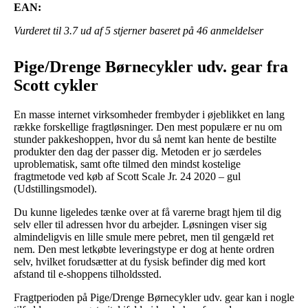
EAN:
Vurderet til
3.7
ud af 5 stjerner baseret på
46
anmeldelser
Pige/Drenge Børnecykler udv. gear fra
Scott cykler
En masse internet virksomheder frembyder i øjeblikket en lang
række forskellige fragtløsninger. Den mest populære er nu om
stunder pakkeshoppen, hvor du så nemt kan hente de bestilte
produkter den dag der passer dig. Metoden er jo særdeles
uproblematisk, samt ofte tilmed den mindst kostelige
fragtmetode ved køb af Scott Scale Jr. 24 2020 – gul
(Udstillingsmodel).
Du kunne ligeledes tænke over at få varerne bragt hjem til dig
selv eller til adressen hvor du arbejder. Løsningen viser sig
almindeligvis en lille smule mere pebret, men til gengæld ret
nem. Den mest letkøbte leveringstype er dog at hente ordren
selv, hvilket forudsætter at du fysisk befinder dig med kort
afstand til e-shoppens tilholdssted.
Fragtperioden på Pige/Drenge Børnecykler udv. gear kan i nogle