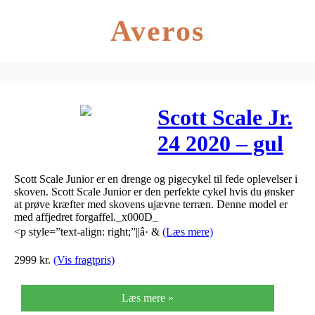
Averos
Scott Scale Jr.
24 2020 – gul
(Udstillingsmode
Scott Scale Junior er en drenge og pigecykel til fede oplevelser i
skoven. Scott Scale Junior er den perfekte cykel hvis du ønsker
at prøve kræfter med skovens ujævne terræn. Denne model er
med affjedret forgaffel._x000D_
<p style=”text-align: right;”||â· &
(Læs mere)
2999
kr.
(Vis fragtpris)
Læs mere »