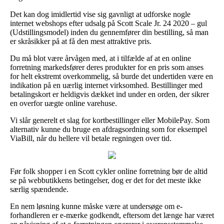
Det kan dog imidlertid vise sig gavnligt at udforske nogle
internet webshops efter udsalg på Scott Scale Jr. 24 2020 – gul
(Udstillingsmodel) inden du gennemfører din bestilling, så man
er skråsikker på at få den mest attraktive pris.
Du må blot være årvågen med, at i tilfælde af at en online
forretning markedsfører deres produkter for en pris som anses
for helt ekstremt overkommelig, så burde det undertiden være en
indikation på en uærlig internet virksomhed. Bestillinger med
betalingskort er heldigvis dækket ind under en orden, der sikrer
en overfor uægte online varehuse.
Vi slår generelt et slag for kortbestillinger eller MobilePay. Som
alternativ kunne du bruge en afdragsordning som for eksempel
ViaBill, når du hellere vil betale regningen over tid.
Før folk shopper i en Scott cykler online forretning bør de altid
se på webbutikkens betingelser, dog er det for det meste ikke
særlig spændende.
En nem løsning kunne måske være at undersøge om e-
forhandleren er e-mærke godkendt, eftersom det længe har været