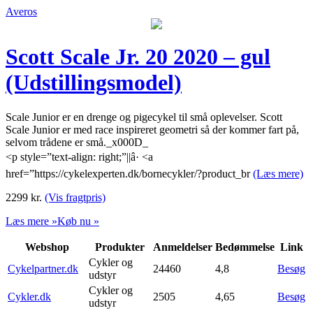
Averos
Scott Scale Jr. 20 2020 – gul
(Udstillingsmodel)
Scale Junior er en drenge og pigecykel til små oplevelser. Scott
Scale Junior er med race inspireret geometri så der kommer fart på,
selvom trådene er små._x000D_
<p style=”text-align: right;”||â· <a
href=”https://cykelexperten.dk/bornecykler/?product_br
(Læs mere)
2299
kr.
(Vis fragtpris)
Læs mere »
Køb nu »
Webshop
Produkter
Anmeldelser
Bedømmelse
Link
Cykler og
Cykelpartner.dk
24460
4,8
Besøg
udstyr
Cykler og
Cykler.dk
2505
4,65
Besøg
udstyr