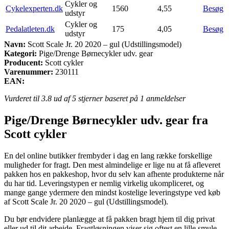
Cykler og
Cykelexperten.dk
1560
4,55
Besøg
udstyr
Cykler og
Pedalatleten.dk
175
4,05
Besøg
udstyr
Navn:
Scott Scale Jr. 20 2020 – gul (Udstillingsmodel)
Kategori:
Pige/Drenge Børnecykler udv. gear
Producent:
Scott cykler
Varenummer:
230111
EAN:
Vurderet til
3.8
ud af 5 stjerner baseret på
1
anmeldelser
Pige/Drenge Børnecykler udv. gear fra
Scott cykler
En del online butikker frembyder i dag en lang række forskellige
muligheder for fragt. Den mest almindelige er lige nu at få afleveret
pakken hos en pakkeshop, hvor du selv kan afhente produkterne når
du har tid. Leveringstypen er nemlig virkelig ukompliceret, og
mange gange ydermere den mindst kostelige leveringstype ved køb
af Scott Scale Jr. 20 2020 – gul (Udstillingsmodel).
Du bør endvidere planlægge at få pakken bragt hjem til dig privat
eller ud til dit arbejde. Fragtløsningen viser sig oftest en lille smule