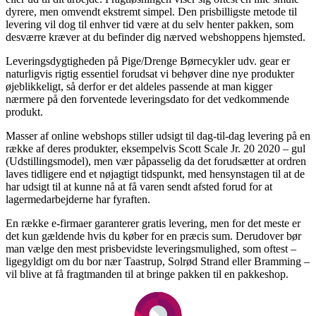
dyrere, men omvendt ekstremt simpel. Den prisbilligste metode til
levering vil dog til enhver tid være at du selv henter pakken, som
desværre kræver at du befinder dig nærved webshoppens hjemsted.
Leveringsdygtigheden på Pige/Drenge Børnecykler udv. gear er
naturligvis rigtig essentiel forudsat vi behøver dine nye produkter
øjeblikkeligt, så derfor er det aldeles passende at man kigger
nærmere på den forventede leveringsdato for det vedkommende
produkt.
Masser af online webshops stiller udsigt til dag-til-dag levering på en
række af deres produkter, eksempelvis Scott Scale Jr. 20 2020 – gul
(Udstillingsmodel), men vær påpasselig da det forudsætter at ordren
laves tidligere end et nøjagtigt tidspunkt, med hensynstagen til at de
har udsigt til at kunne nå at få varen sendt afsted forud for at
lagermedarbejderne har fyraften.
En række e-firmaer garanterer gratis levering, men for det meste er
det kun gældende hvis du køber for en præcis sum. Derudover bør
man vælge den mest prisbevidste leveringsmulighed, som oftest –
ligegyldigt om du bor nær Taastrup, Solrød Strand eller Bramming –
vil blive at få fragtmanden til at bringe pakken til en pakkeshop.