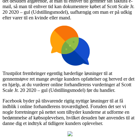
det desuden afgørende, at man til enhver tid gemmer sin faktura e-
mail, så man til enhver tid kan dokumentere købet af Scott Scale Jr.
20 2020 – gul (Udstillingsmodel), uafhængig om man er på udkig
efter varer til en kvinde eller mand.
Trustpilot frembringer egentlig hæderlige løsninger til at
gennemstøve ret mange øvrige kunders opfattelser og herved er det
en hjælp, at du vurderer online forhandlerens vurderinger af Scott
Scale Jr. 20 2020 – gul (Udstillingsmodel) før du handler.
Facebook byder på tilsvarende rigtig nyttige løsninger til at få
indblik i online forhandlerens troværdighed. Foruden det ser vi
nogle forretninger på nettet som tilbyder kunderne at udforme en
bedømmelse af købsoplevelsen, hvilket desuden bør anvendes til at
danne dig et indtryk af tidligere kunders oplevelser.