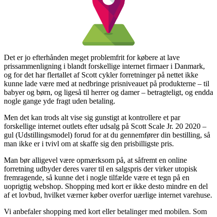
Det er jo efterhånden meget problemfrit for købere at lave
prissammenligning i blandt forskellige internet firmaer i Danmark,
og for det har flertallet af Scott cykler forretninger på nettet ikke
kunne lade være med at nedbringe prisniveauet på produkterne – til
babyer og børn, og ligeså til herrer og damer – betragteligt, og endda
nogle gange yde fragt uden betaling.
Men det kan trods alt vise sig gunstigt at kontrollere et par
forskellige internet outlets efter udsalg på Scott Scale Jr. 20 2020 –
gul (Udstillingsmodel) forud for at du gennemfører din bestilling, så
man ikke er i tvivl om at skaffe sig den prisbilligste pris.
Man bør alligevel være opmærksom på, at såfremt en online
forretning udbyder deres varer til en salgspris der virker utopisk
fremragende, så kunne det i nogle tilfælde være et tegn på en
uoprigtig webshop. Shopping med kort er ikke desto mindre en del
af et lovbud, hvilket værner køber overfor uærlige internet varehuse.
Vi anbefaler shopping med kort eller betalinger med mobilen. Som