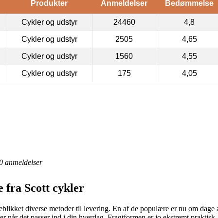
Produkter
Anmeldelser
Bedømmelse
Cykler og udstyr
24460
4,8
Cykler og udstyr
2505
4,65
Cykler og udstyr
1560
4,55
Cykler og udstyr
175
4,05
0
anmeldelser
 fra Scott cykler
ikket diverse metoder til levering. En af de populære er nu om dage at 
er når det passer ind i din hverdag. Fragtformen er jo ekstremt praktisk