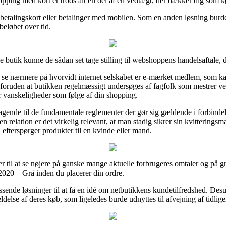
opping med kort er trods alt en del af en vedtægt, der dækker dig som kø
 betalingskort eller betalinger med mobilen. Som en anden løsning burde
beløbet over tid.
 butik kunne de sådan set tage stilling til webshoppens handelsaftale, 
se nærmere på hvorvidt internet selskabet er e-mærket medlem, som kan
r, foruden at butikken regelmæssigt undersøges af fagfolk som mestrer v
ver vanskeligheder som følge af din shopping.
tagende til de fundamentale reglementer der gør sig gældende i forbind
en relation er det virkelig relevant, at man stadig sikrer sin kvitterings
fterspørger produkter til en kvinde eller mand.
er til at se nøjere på ganske mange aktuelle forbrugeres omtaler og på gru
2020 – Grå inden du placerer din ordre.
assende løsninger til at få en idé om netbutikkens kundetilfredshed. De
else af deres køb, som ligeledes burde udnyttes til afvejning af tidlige