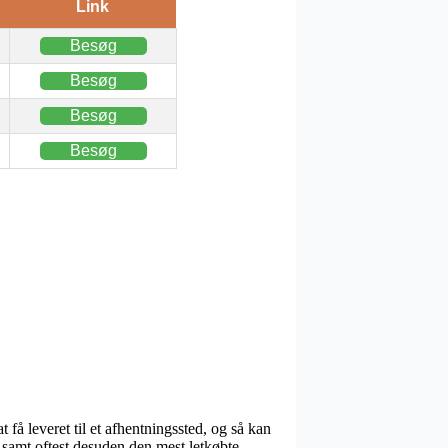
Link
Besøg
Besøg
Besøg
Besøg
få leveret til et afhentningssted, og så kan
, samt oftest desuden den mest letkøbte