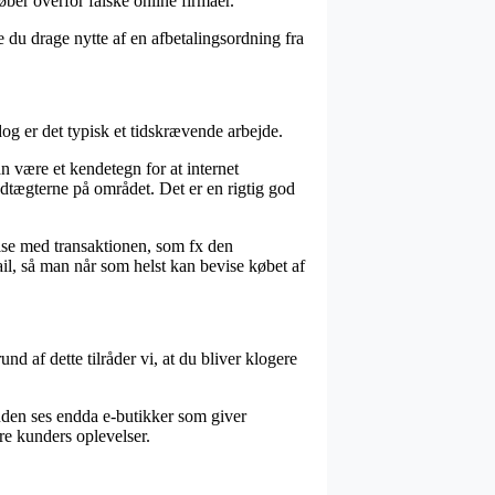
ber overfor falske online firmaer.
 du drage nytte af en afbetalingsordning fra
dog er det typisk et tidskrævende arbejde.
 være et kendetegn for at internet
edtægterne på området. Det er en rigtig god
else med transaktionen, som fx den
mail, så man når som helst kan bevise købet af
nd af dette tilråder vi, at du bliver klogere
suden ses endda e-butikker som giver
re kunders oplevelser.