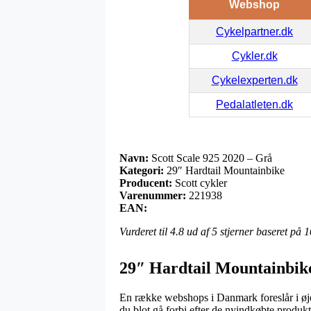
Webshop
Cykelpartner.dk
Cykler.dk
Cykelexperten.dk
Pedalatleten.dk
Navn:
Scott Scale 925 2020 – Grå
Kategori:
29″ Hardtail Mountainbike
Producent:
Scott cykler
Varenummer:
221938
EAN:
Vurderet til
4.8
ud af 5 stjerner baseret på
1
29″ Hardtail Mountainbike
En række webshops i Danmark foreslår i øjebl
du blot gå forbi efter de nyindkøbte produkt