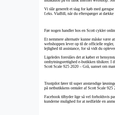
indikation på en falsk internet webshop. Sh
Vi slår generelt et slag for køb med gængse
f.eks. ViaBill, når du efterspørger at dække 
Før nogen handler hos en Scott cykler online
Et nemmere alternativ kunne måske være at 
webshoppen lever op til de officielle regle
lejlighed til assistance, for så vidt du ople
Ligeledes foreslåes det at køber er hensyns
ombytningsrettighed e-butikken tilsikrer. I d
Scott Scale 925 2020 – Grå, uanset om man e
Trustpilot fører til super anstændige løsning
på netbutikkens omtaler af Scott Scale 925 
Facebook tilbyder lige så vel forholdsvis p
kunderne mulighed for at nedfælde en anmeld