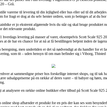
020 – Grå.
lle varerne til levering til din lejlighed eller hus eller ud til dit arbejd
rm for fragt er dog at du selv henter ordren, som jo betinges af at du bor
nbike er jo ekstremt afgørende hvis du står og skal bruge produktet nu 
or det relevante produkt.
til 1 hverdags levering på masser af varer, eksempelvis Scott Scale 925 
 at de har en chance for at nå at få bestillingen betjent inden de lagera
 beregning, men undertiden er det så nødvendigt at du handler for et fas
vering, som tit – uden hensyn til om man befinder sig i Viborg, Thisted 
nhver at sammenligne priser hos forskellige internet shops, og til tak h
re udsalgspriserne på en række af deres varer – til babyer og børn, men 
ing.
 at analysere en række online butikker efter tilbud på Scott Scale 925 
nline shop afhænder et produkt for en pris der kan ses som besynderlig