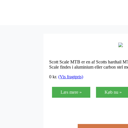
Scott Scale MTB er en af Scotts hardtail MTB
Scale findes i aluminium eller carbon stel me
0
kr.
(Vis fragtpris)
Læs mere »
Køb nu »