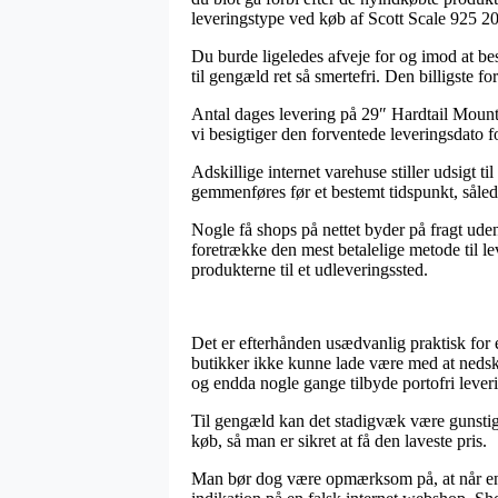
leveringstype ved køb af Scott Scale 925 2
Du burde ligeledes afveje for og imod at besti
til gengæld ret så smertefri. Den billigste fo
Antal dages levering på 29″ Hardtail Mountai
vi besigtiger den forventede leveringsdato f
Adskillige internet varehuse stiller udsigt 
gemmenføres før et bestemt tidspunkt, således
Nogle få shops på nettet byder på fragt uden
foretrække den mest betalelige metode til le
produkterne til et udleveringssted.
Det er efterhånden usædvanlig praktisk for e
butikker ikke kunne lade være med at nedskæ
og endda nogle gange tilbyde portofri lever
Til gengæld kan det stadigvæk være gunstigt
køb, så man er sikret at få den laveste pris.
Man bør dog være opmærksom på, at når en o