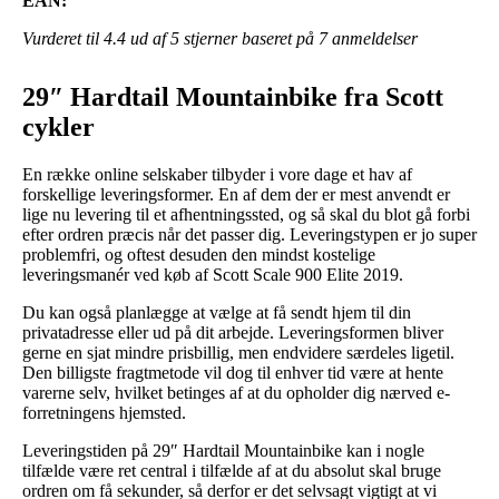
EAN:
Vurderet til
4.4
ud af 5 stjerner baseret på
7
anmeldelser
29″ Hardtail Mountainbike fra Scott
cykler
En række online selskaber tilbyder i vore dage et hav af
forskellige leveringsformer. En af dem der er mest anvendt er
lige nu levering til et afhentningssted, og så skal du blot gå forbi
efter ordren præcis når det passer dig. Leveringstypen er jo super
problemfri, og oftest desuden den mindst kostelige
leveringsmanér ved køb af Scott Scale 900 Elite 2019.
Du kan også planlægge at vælge at få sendt hjem til din
privatadresse eller ud på dit arbejde. Leveringsformen bliver
gerne en sjat mindre prisbillig, men endvidere særdeles ligetil.
Den billigste fragtmetode vil dog til enhver tid være at hente
varerne selv, hvilket betinges af at du opholder dig nærved e-
forretningens hjemsted.
Leveringstiden på 29″ Hardtail Mountainbike kan i nogle
tilfælde være ret central i tilfælde af at du absolut skal bruge
ordren om få sekunder, så derfor er det selvsagt vigtigt at vi