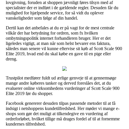
lovgivning, foruden at shoppen jævnligt føres tilsyn med af
specialister der er indført i de gældende regler. Desuden får du
mulighed for hjælpende service, for så vidt du oplever
vanskeligheder som følge af din handel.
Dertil kan det anbefales at du er på vagt for de mest centrale
vilkår der har betydning for ordren, som fx hvilken
ombytningspolitik internet forhandleren bruger. Her er det
ligeledes vigtigt, at man når som helst bevarer ens faktura,
således man senere vil kunne eftervise sit køb af Scott Scale 900
Elite 2019, hvad end du skal købe en gave til en pige eller
dreng.
Trustpilot medfører fuldt ud ærlige genveje til at gennemsøge
mange andre køberes tanker og derved foreslåes det, at du
evaluerer online virksomhedens vurderinger af Scott Scale 900
Elite 2019 før du shopper.
Facebook genererer desuden tilpas passende metoder til at få
indsigt i netshoppens kundetilfredshed. Her møder vi mange e-
shops som gør det muligt at tilkendegive en vurdering af
ordreforløbet, hvilket tillige må drages fordel af til at fornemme
kundernes tilfredshed.