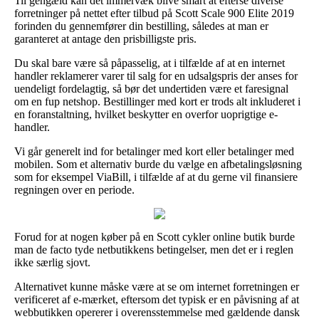
Til gengæld kan det immervæk blive smart at efterse diverse
forretninger på nettet efter tilbud på Scott Scale 900 Elite 2019
forinden du gennemfører din bestilling, således at man er
garanteret at antage den prisbilligste pris.
Du skal bare være så påpasselig, at i tilfælde af at en internet
handler reklamerer varer til salg for en udsalgspris der anses for
uendeligt fordelagtig, så bør det undertiden være et faresignal
om en fup netshop. Bestillinger med kort er trods alt inkluderet i
en foranstaltning, hvilket beskytter en overfor uoprigtige e-
handler.
Vi går generelt ind for betalinger med kort eller betalinger med
mobilen. Som et alternativ burde du vælge en afbetalingsløsning
som for eksempel ViaBill, i tilfælde af at du gerne vil finansiere
regningen over en periode.
Forud for at nogen køber på en Scott cykler online butik burde
man de facto tyde netbutikkens betingelser, men det er i reglen
ikke særlig sjovt.
Alternativet kunne måske være at se om internet forretningen er
verificeret af e-mærket, eftersom det typisk er en påvisning af at
webbutikken opererer i overensstemmelse med gældende dansk