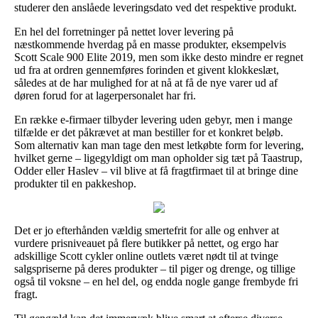
studerer den anslåede leveringsdato ved det respektive produkt.
En hel del forretninger på nettet lover levering på
næstkommende hverdag på en masse produkter, eksempelvis
Scott Scale 900 Elite 2019, men som ikke desto mindre er regnet
ud fra at ordren gennemføres forinden et givent klokkeslæt,
således at de har mulighed for at nå at få de nye varer ud af
døren forud for at lagerpersonalet har fri.
En række e-firmaer tilbyder levering uden gebyr, men i mange
tilfælde er det påkrævet at man bestiller for et konkret beløb.
Som alternativ kan man tage den mest letkøbte form for levering,
hvilket gerne – ligegyldigt om man opholder sig tæt på Taastrup,
Odder eller Haslev – vil blive at få fragtfirmaet til at bringe dine
produkter til en pakkeshop.
Det er jo efterhånden vældig smertefrit for alle og enhver at
vurdere prisniveauet på flere butikker på nettet, og ergo har
adskillige Scott cykler online outlets været nødt til at tvinge
salgspriserne på deres produkter – til piger og drenge, og tillige
også til voksne – en hel del, og endda nogle gange frembyde fri
fragt.