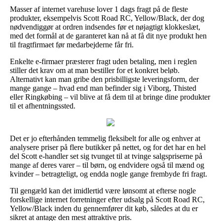
Masser af internet varehuse lover 1 dags fragt på de fleste
produkter, eksempelvis Scott Road RC, Yellow/Black, der dog
nødvendiggør at ordren indsendes før et nøjagtigt klokkeslæt,
med det formål at de garanteret kan nå at få dit nye produkt hen
til fragtfirmaet før medarbejderne får fri.
Enkelte e-firmaer præsterer fragt uden betaling, men i reglen
stiller det krav om at man bestiller for et konkret beløb.
Alternativt kan man gribe den prisbilligste leveringsform, der
mange gange – hvad end man befinder sig i Viborg, Thisted
eller Ringkøbing – vil blive at få dem til at bringe dine produkter
til et afhentningssted.
Det er jo efterhånden temmelig fleksibelt for alle og enhver at
analysere priser på flere butikker på nettet, og for det har en hel
del Scott e-handler set sig tvunget til at tvinge salgspriserne på
mange af deres varer – til børn, og endvidere også til mænd og
kvinder – betragteligt, og endda nogle gange frembyde fri fragt.
Til gengæld kan det imidlertid være lønsomt at efterse nogle
forskellige internet forretninger efter udsalg på Scott Road RC,
Yellow/Black inden du gennemfører dit køb, således at du er
sikret at antage den mest attraktive pris.