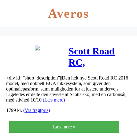
Averos
Scott Road
RC,
Yellow/Black
<div id=”short_description”||Den helt nye Scott Road RC 2016
model, med dobbelt BOA lukkesystem, som giver den
optimalepasform, samt muligheden for at justere undervejs.
Ligeledes er dette den stiveste af Scotts sko, med en carbonsål,
med stivhed 10/10
(Læs mere)
1799
kr.
(Vis fragtpris)
Læs mere »