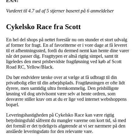
EAN:
Vurderet til
4.7
ud af 5 stjerner baseret på
6
anmeldelser
Cykelsko Race fra Scott
En hel del shops på nettet foreslår nu om stunder et stort udvalg
af former for fragt. En af favoritterne er i vore dage at få leveret
til et afhentningssted, fordi du dermed nemt kan hente dine varer
når det passer dig. Fragttypen er altså rigtig simpel, samt tit
ligeledes den mest prisbevidste fragtløsning ved køb af Scott
Road RC, Yellow/Black.
Du bør endvidere tænke over at vælge at få udbragt til din
privatbolig eller til din arbejdsplads. Fragtløsningen er ofte lidt
dyrere, men samtidig ultra fremkommelig. Den prisbilligste
løsning vil dog utvivlsomt være selv at hente ordren, som
desværre stiller krav om at du er lige ved internet webshoppens
bopæl.
Leveringshastigheden på Cykelsko Race kan være rigtig
betydningsfuld såfremt du mangler varerne om kort tid, så med
det formål er det tydeligvis afgørende at vi ser nærmere på den
anslåede leveringsdato for den relevante vare.