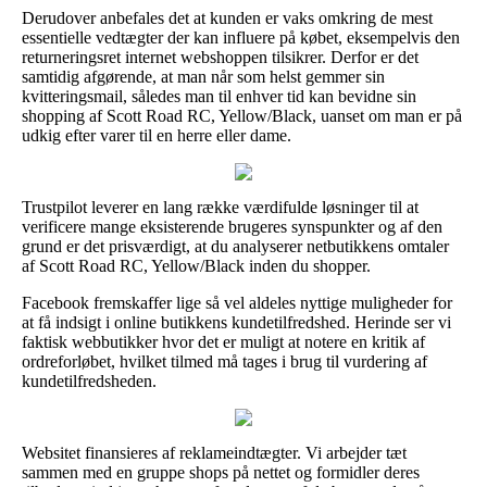
Derudover anbefales det at kunden er vaks omkring de mest
essentielle vedtægter der kan influere på købet, eksempelvis den
returneringsret internet webshoppen tilsikrer. Derfor er det
samtidig afgørende, at man når som helst gemmer sin
kvitteringsmail, således man til enhver tid kan bevidne sin
shopping af Scott Road RC, Yellow/Black, uanset om man er på
udkig efter varer til en herre eller dame.
Trustpilot leverer en lang række værdifulde løsninger til at
verificere mange eksisterende brugeres synspunkter og af den
grund er det prisværdigt, at du analyserer netbutikkens omtaler
af Scott Road RC, Yellow/Black inden du shopper.
Facebook fremskaffer lige så vel aldeles nyttige muligheder for
at få indsigt i online butikkens kundetilfredshed. Herinde ser vi
faktisk webbutikker hvor det er muligt at notere en kritik af
ordreforløbet, hvilket tilmed må tages i brug til vurdering af
kundetilfredsheden.
Websitet finansieres af reklameindtægter. Vi arbejder tæt
sammen med en gruppe shops på nettet og formidler deres