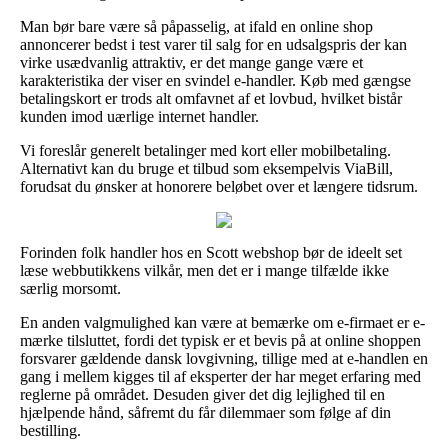
Man bør bare være så påpasselig, at ifald en online shop
annoncerer bedst i test varer til salg for en udsalgspris der kan
virke usædvanlig attraktiv, er det mange gange være et
karakteristika der viser en svindel e-handler. Køb med gængse
betalingskort er trods alt omfavnet af et lovbud, hvilket bistår
kunden imod uærlige internet handler.
Vi foreslår generelt betalinger med kort eller mobilbetaling.
Alternativt kan du bruge et tilbud som eksempelvis ViaBill,
forudsat du ønsker at honorere beløbet over et længere tidsrum.
Forinden folk handler hos en Scott webshop bør de ideelt set
læse webbutikkens vilkår, men det er i mange tilfælde ikke
særlig morsomt.
En anden valgmulighed kan være at bemærke om e-firmaet er e-
mærke tilsluttet, fordi det typisk er et bevis på at online shoppen
forsvarer gældende dansk lovgivning, tillige med at e-handlen en
gang i mellem kigges til af eksperter der har meget erfaring med
reglerne på området. Desuden giver det dig lejlighed til en
hjælpende hånd, såfremt du får dilemmaer som følge af din
bestilling.