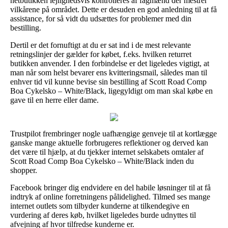
netbutikken lejlighedsvis kontrolleres af fagmænd der mestrer
vilkårene på området. Dette er desuden en god anledning til at få
assistance, for så vidt du udsættes for problemer med din
bestilling.
Dertil er det fornuftigt at du er sat ind i de mest relevante
retningslinjer der gælder for købet, f.eks. hvilken returret
butikken anvender. I den forbindelse er det ligeledes vigtigt, at
man når som helst bevarer ens kvitteringsmail, således man til
enhver tid vil kunne bevise sin bestilling af Scott Road Comp
Boa Cykelsko – White/Black, ligegyldigt om man skal købe en
gave til en herre eller dame.
Trustpilot frembringer nogle uafhængige genveje til at kortlægge
ganske mange aktuelle forbrugeres reflektioner og derved kan
det være til hjælp, at du tjekker internet selskabets omtaler af
Scott Road Comp Boa Cykelsko – White/Black inden du
shopper.
Facebook bringer dig endvidere en del habile løsninger til at få
indtryk af online forretningens pålidelighed. Tilmed ses mange
internet outlets som tilbyder kunderne at tilkendegive en
vurdering af deres køb, hvilket ligeledes burde udnyttes til
afvejning af hvor tilfredse kunderne er.