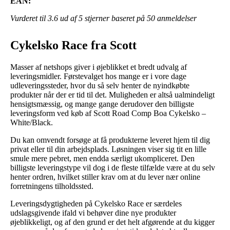
EAN:
Vurderet til
3.6
ud af 5 stjerner baseret på
50
anmeldelser
Cykelsko Race fra Scott
Masser af netshops giver i øjeblikket et bredt udvalg af
leveringsmidler. Førstevalget hos mange er i vore dage
udleveringssteder, hvor du så selv henter de nyindkøbte
produkter når der er tid til det. Muligheden er altså ualmindeligt
hensigtsmæssig, og mange gange derudover den billigste
leveringsform ved køb af Scott Road Comp Boa Cykelsko –
White/Black.
Du kan omvendt forsøge at få produkterne leveret hjem til dig
privat eller til din arbejdsplads. Løsningen viser sig tit en lille
smule mere pebret, men endda særligt ukompliceret. Den
billigste leveringstype vil dog i de fleste tilfælde være at du selv
henter ordren, hvilket stiller krav om at du lever nær online
forretningens tilholdssted.
Leveringsdygtigheden på Cykelsko Race er særdeles
udslagsgivende ifald vi behøver dine nye produkter
øjeblikkeligt, og af den grund er det helt afgørende at du kigger