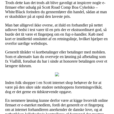
Trods dette kan det trods alt blive gavnligt at inspicere nogle e-
firmaer efter udsalg på Scott Road Comp Boa Cykelsko –
White/Black forinden du gennemfører din handel, sådan at man
er skudsikker på at opnå den laveste pris.
Man bør alligevel ikke overse, at ifald en forhandler på nettet
udlover bedst i test varer til en pris der er ekstraordinært god, så
burde det tit være et fingerpeg om en fup e-handler. Køb med
kort er imidlertid omsluttet af en retningslinje, hvilket hjælper en
overfor uærlige webshops.
Generelt tilråder vi kortbetalinger eller betalinger med mobilen.
Som et alternativ kan du overveje en løsning på afbetaling som
fx ViaBill, forudsat du har i sinde at honorere betalingen over et
længere tidsrum.
Inden folk shopper i en Scott internet shop behøver de for at
være på den sikre side studere netshoppens forretningsvilkår,
dog er det gerne en tidskrævende opgave.
En nemmere løsning kunne derfor være at kigge hvorvidt online
firmaet er e-mærket medlem, fordi det generelt er et fingerpeg
om at internet forhandleren anerkender de danske love, og at