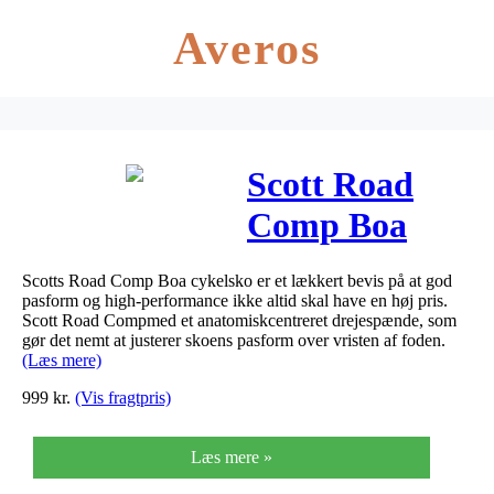
Averos
Scott Road
Comp Boa
Cykelsko –
Scotts Road Comp Boa cykelsko er et lækkert bevis på at god
White/Black
pasform og high-performance ikke altid skal have en høj pris.
Scott Road Compmed et anatomiskcentreret drejespænde, som
gør det nemt at justerer skoens pasform over vristen af foden.
(Læs mere)
999
kr.
(Vis fragtpris)
Læs mere »