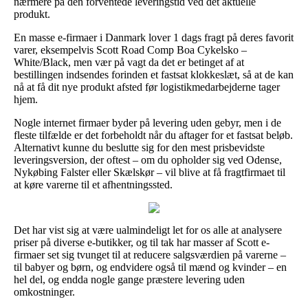
nærmere på den forventede leveringstid ved det aktuelle
produkt.
En masse e-firmaer i Danmark lover 1 dags fragt på deres favorit
varer, eksempelvis Scott Road Comp Boa Cykelsko –
White/Black, men vær på vagt da det er betinget af at
bestillingen indsendes forinden et fastsat klokkeslæt, så at de kan
nå at få dit nye produkt afsted før logistikmedarbejderne tager
hjem.
Nogle internet firmaer byder på levering uden gebyr, men i de
fleste tilfælde er det forbeholdt når du aftager for et fastsat beløb.
Alternativt kunne du beslutte sig for den mest prisbevidste
leveringsversion, der oftest – om du opholder sig ved Odense,
Nykøbing Falster eller Skælskør – vil blive at få fragtfirmaet til
at køre varerne til et afhentningssted.
Det har vist sig at være ualmindeligt let for os alle at analysere
priser på diverse e-butikker, og til tak har masser af Scott e-
firmaer set sig tvunget til at reducere salgsværdien på varerne –
til babyer og børn, og endvidere også til mænd og kvinder – en
hel del, og endda nogle gange præstere levering uden
omkostninger.