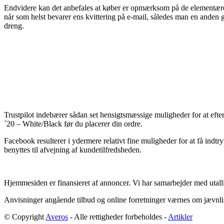
Endvidere kan det anbefales at køber er opmærksom på de elementære re
når som helst bevarer ens kvittering på e-mail, således man en anden
dreng.
Trustpilot indebærer sådan set hensigtsmæssige muligheder for at ef
´20 – White/Black før du placerer din ordre.
Facebook resulterer i ydermere relativt fine muligheder for at få indt
benyttes til afvejning af kundetilfredsheden.
Hjemmesiden er finansieret af annoncer. Vi har samarbejder med utall
Anvisninger angående tilbud og online forretninger værnes om jævnligt
© Copyright
Averos
- Alle rettigheder forbeholdes -
Artikler