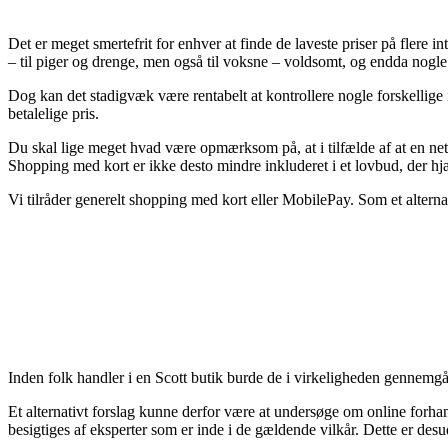
Det er meget smertefrit for enhver at finde de laveste priser på flere i
– til piger og drenge, men også til voksne – voldsomt, og endda nogle 
Dog kan det stadigvæk være rentabelt at kontrollere nogle forskellige
betalelige pris.
Du skal lige meget hvad være opmærksom på, at i tilfælde af at en net
Shopping med kort er ikke desto mindre inkluderet i et lovbud, der h
Vi tilråder generelt shopping med kort eller MobilePay. Som et alterna
Inden folk handler i en Scott butik burde de i virkeligheden gennemgå
Et alternativt forslag kunne derfor være at undersøge om online forhan
besigtiges af eksperter som er inde i de gældende vilkår. Dette er des