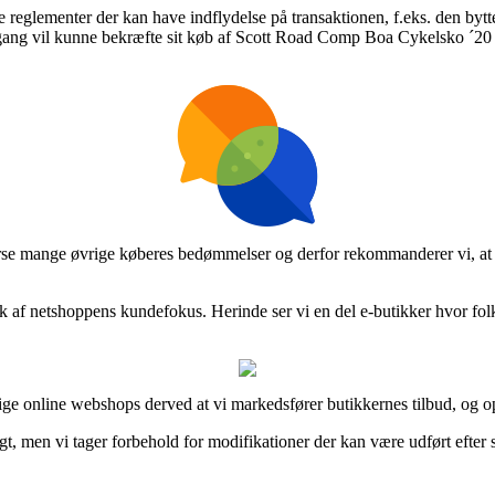
glementer der kan have indflydelse på transaktionen, f.eks. den byttepo
 gang vil kunne bekræfte sit køb af Scott Road Comp Boa Cykelsko ´20 –
terse mange øvrige køberes bedømmelser og derfor rekommanderer vi, at
ryk af netshoppens kundefokus. Herinde ser vi en del e-butikker hvor fo
ige online webshops derved at vi markedsfører butikkernes tilbud, og o
, men vi tager forbehold for modifikationer der kan være udført efter s