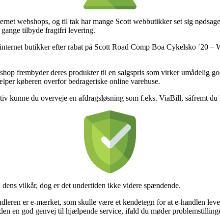
nternet webshops, og til tak har mange Scott webbutikker set sig nødsaget
gange tilbyde fragtfri levering.
 internet butikker efter rabat på Scott Road Comp Boa Cykelsko ´20 – W
shop frembyder deres produkter til en salgspris som virker umådelig go
jælper køberen overfor bedrageriske online varehuse.
tiv kunne du overveje en afdragsløsning som f.eks. ViaBill, såfremt du 
 dens vilkår, dog er det undertiden ikke videre spændende.
dleren er e-mærket, som skulle være et kendetegn for at e-handlen lever
uden en god genvej til hjælpende service, ifald du møder problemstillinge