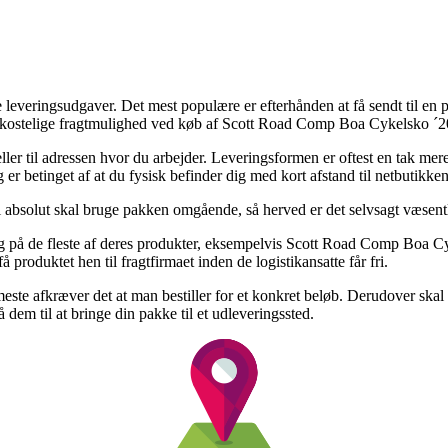
 leveringsudgaver. Det mest populære er efterhånden at få sendt til en p
 kostelige fragtmulighed ved køb af Scott Road Comp Boa Cykelsko ´2
l eller til adressen hvor du arbejder. Leveringsformen er oftest en tak m
er betinget af at du fysisk befinder dig med kort afstand til netbutikken
absolut skal bruge pakken omgående, så herved er det selvsagt væsentli
g på de fleste af deres produkter, eksempelvis Scott Road Comp Boa C
å produktet hen til fragtfirmaet inden de logistikansatte får fri.
meste afkræver det at man bestiller for et konkret beløb. Derudover ska
 dem til at bringe din pakke til et udleveringssted.