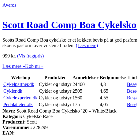
Averos
Scott Road Comp Boa Cykelsko 
Scotts Road Comp Boa cykelsko er et lækkert bevis på at god pasform
skoens pasform over vristen af foden.
(Læs mere)
999
kr.
(Vis fragtpris)
Læs mere »
Køb nu »
Webshop
Produkter
Anmeldelser
Bedømmelse
Lin
Cykelpartner.dk
Cykler og udstyr
24460
4,8
Besø
Cykler.dk
Cykler og udstyr
2505
4,65
Besø
Cykelexperten.dk
Cykler og udstyr
1560
4,55
Besø
Pedalatleten.dk
Cykler og udstyr
175
4,05
Besø
Navn:
Scott Road Comp Boa Cykelsko ´20 – White/Black
Kategori:
Cykelsko Race
Producent:
Scott
Varenummer:
228299
EAN: