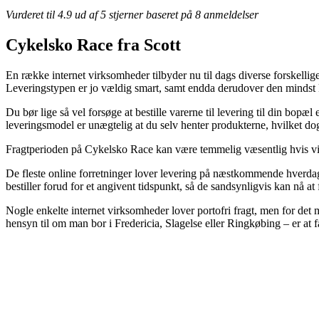
Vurderet til
4.9
ud af 5 stjerner baseret på
8
anmeldelser
Cykelsko Race fra Scott
En række internet virksomheder tilbyder nu til dags diverse forskellige
Leveringstypen er jo vældig smart, samt endda derudover den mindst
Du bør lige så vel forsøge at bestille varerne til levering til din bopæ
leveringsmodel er unægtelig at du selv henter produkterne, hvilket dog 
Fragtperioden på Cykelsko Race kan være temmelig væsentlig hvis vi 
De fleste online forretninger lover levering på næstkommende hverda
bestiller forud for et angivent tidspunkt, så de sandsynligvis kan nå at f
Nogle enkelte internet virksomheder lover portofri fragt, men for det 
hensyn til om man bor i Fredericia, Slagelse eller Ringkøbing – er at få