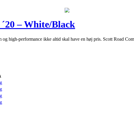
´20 – White/Black
 og high-performance ikke altid skal have en høj pris. Scott Road Com
k
g
g
g
g