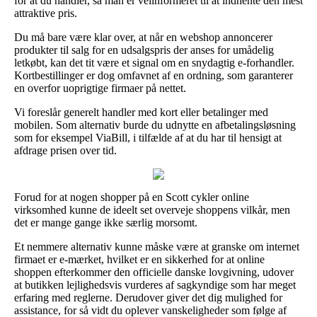
for at du handler, så man er velinformeret til at indhente den mest
attraktive pris.
Du må bare være klar over, at når en webshop annoncerer
produkter til salg for en udsalgspris der anses for umådelig
letkøbt, kan det tit være et signal om en snydagtig e-forhandler.
Kortbestillinger er dog omfavnet af en ordning, som garanterer
en overfor uoprigtige firmaer på nettet.
Vi foreslår generelt handler med kort eller betalinger med
mobilen. Som alternativ burde du udnytte en afbetalingsløsning
som for eksempel ViaBill, i tilfælde af at du har til hensigt at
afdrage prisen over tid.
Forud for at nogen shopper på en Scott cykler online
virksomhed kunne de ideelt set overveje shoppens vilkår, men
det er mange gange ikke særlig morsomt.
Et nemmere alternativ kunne måske være at granske om internet
firmaet er e-mærket, hvilket er en sikkerhed for at online
shoppen efterkommer den officielle danske lovgivning, udover
at butikken lejlighedsvis vurderes af sagkyndige som har meget
erfaring med reglerne. Derudover giver det dig mulighed for
assistance, for så vidt du oplever vanskeligheder som følge af