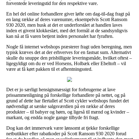
forventede leveringstid for den respektive vare.
En hel del online forhandlere giver løfte om dag-til-dag fragt på
en lang række af deres varenumre, eksempelvis Scott Ransom
930 2020, men husk at det er underforstået at handlen laves
inden et givent klokkeslæt, med det formål at de sandsynligvis
kan nå at få varen betjent inden personalet har fyraften.
Nogle få internet webshops præsterer fragt uden beregning, men
typisk kræves det at der erhverves for en fastsat sum. Alternativt
skulle du snuppe den prisbilligste leveringsmåde, hvilket oftest –
ligegyldigt om du er ved Horsens, Holbæk eller Ebeltoft – vil
være at få kørt pakken til et afhentningssted.
Det er jo særligt hensigtsmæssigt for forbrugerne at lave
prissammenligning på forskellige forhandlere på nettet, og på
grund af dette har flertallet af Scott cykler webshops fundet det
nødvendigt at sænke salgsværdien på en række af deres
produkter – til babyer og børn, og ligeså til mænd og kvinder –
markant, og endda nogle gange tilbyde fri fragt.
Dog kan det immervæk være lønsomt at tjekke forskellige
netbutikker efter rabatkoder på Scott Ransom 930 2020 forud