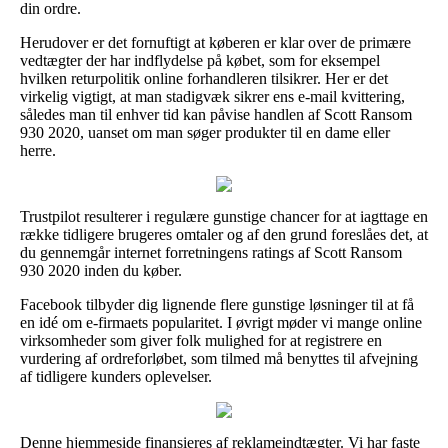
din ordre.
Herudover er det fornuftigt at køberen er klar over de primære
vedtægter der har indflydelse på købet, som for eksempel
hvilken returpolitik online forhandleren tilsikrer. Her er det
virkelig vigtigt, at man stadigvæk sikrer ens e-mail kvittering,
således man til enhver tid kan påvise handlen af Scott Ransom
930 2020, uanset om man søger produkter til en dame eller
herre.
Trustpilot resulterer i regulære gunstige chancer for at iagttage en
række tidligere brugeres omtaler og af den grund foreslåes det, at
du gennemgår internet forretningens ratings af Scott Ransom
930 2020 inden du køber.
Facebook tilbyder dig lignende flere gunstige løsninger til at få
en idé om e-firmaets popularitet. I øvrigt møder vi mange online
virksomheder som giver folk mulighed for at registrere en
vurdering af ordreforløbet, som tilmed må benyttes til afvejning
af tidligere kunders oplevelser.
Denne hjemmeside finansieres af reklameindtægter. Vi har faste