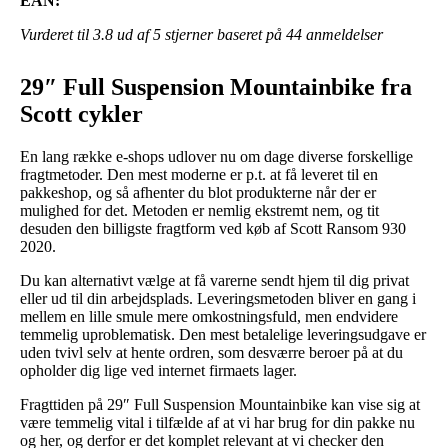
EAN:
Vurderet til
3.8
ud af 5 stjerner baseret på
44
anmeldelser
29″ Full Suspension Mountainbike fra
Scott cykler
En lang række e-shops udlover nu om dage diverse forskellige
fragtmetoder. Den mest moderne er p.t. at få leveret til en
pakkeshop, og så afhenter du blot produkterne når der er
mulighed for det. Metoden er nemlig ekstremt nem, og tit
desuden den billigste fragtform ved køb af Scott Ransom 930
2020.
Du kan alternativt vælge at få varerne sendt hjem til dig privat
eller ud til din arbejdsplads. Leveringsmetoden bliver en gang i
mellem en lille smule mere omkostningsfuld, men endvidere
temmelig uproblematisk. Den mest betalelige leveringsudgave er
uden tvivl selv at hente ordren, som desværre beroer på at du
opholder dig lige ved internet firmaets lager.
Fragttiden på 29″ Full Suspension Mountainbike kan vise sig at
være temmelig vital i tilfælde af at vi har brug for din pakke nu
og her, og derfor er det komplet relevant at vi checker den