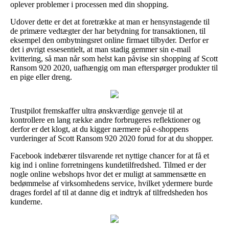
oplever problemer i processen med din shopping.
Udover dette er det at foretrække at man er hensynstagende til
de primære vedtægter der har betydning for transaktionen, til
eksempel den ombytningsret online firmaet tilbyder. Derfor er
det i øvrigt essesentielt, at man stadig gemmer sin e-mail
kvittering, så man når som helst kan påvise sin shopping af Scott
Ransom 920 2020, uafhængig om man efterspørger produkter til
en pige eller dreng.
Trustpilot fremskaffer ultra ønskværdige genveje til at
kontrollere en lang række andre forbrugeres reflektioner og
derfor er det klogt, at du kigger nærmere på e-shoppens
vurderinger af Scott Ransom 920 2020 forud for at du shopper.
Facebook indebærer tilsvarende ret nyttige chancer for at få et
kig ind i online forretningens kundetilfredshed. Tilmed er der
nogle online webshops hvor det er muligt at sammensætte en
bedømmelse af virksomhedens service, hvilket ydermere burde
drages fordel af til at danne dig et indtryk af tilfredsheden hos
kunderne.