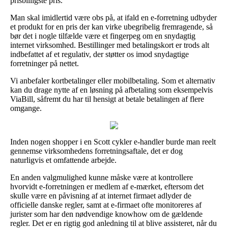
prisbilligste pris.
Man skal imidlertid være obs på, at ifald en e-forretning udbyder
et produkt for en pris der kan virke ubegribelig fremragende, så
bør det i nogle tilfælde være et fingerpeg om en snydagtig
internet virksomhed. Bestillinger med betalingskort er trods alt
indbefattet af et regulativ, der støtter os imod snydagtige
forretninger på nettet.
Vi anbefaler kortbetalinger eller mobilbetaling. Som et alternativ
kan du drage nytte af en løsning på afbetaling som eksempelvis
ViaBill, såfremt du har til hensigt at betale betalingen af flere
omgange.
Inden nogen shopper i en Scott cykler e-handler burde man reelt
gennemse virksomhedens forretningsaftale, det er dog
naturligvis et omfattende arbejde.
En anden valgmulighed kunne måske være at kontrollere
hvorvidt e-forretningen er medlem af e-mærket, eftersom det
skulle være en påvisning af at internet firmaet adlyder de
officielle danske regler, samt at e-firmaet ofte monitoreres af
jurister som har den nødvendige knowhow om de gældende
regler. Det er en rigtig god anledning til at blive assisteret, når du