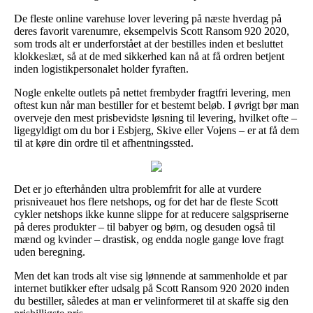
De fleste online varehuse lover levering på næste hverdag på
deres favorit varenumre, eksempelvis Scott Ransom 920 2020,
som trods alt er underforstået at der bestilles inden et besluttet
klokkeslæt, så at de med sikkerhed kan nå at få ordren betjent
inden logistikpersonalet holder fyraften.
Nogle enkelte outlets på nettet frembyder fragtfri levering, men
oftest kun når man bestiller for et bestemt beløb. I øvrigt bør man
overveje den mest prisbevidste løsning til levering, hvilket ofte –
ligegyldigt om du bor i Esbjerg, Skive eller Vojens – er at få dem
til at køre din ordre til et afhentningssted.
Det er jo efterhånden ultra problemfrit for alle at vurdere
prisniveauet hos flere netshops, og for det har de fleste Scott
cykler netshops ikke kunne slippe for at reducere salgspriserne
på deres produkter – til babyer og børn, og desuden også til
mænd og kvinder – drastisk, og endda nogle gange love fragt
uden beregning.
Men det kan trods alt vise sig lønnende at sammenholde et par
internet butikker efter udsalg på Scott Ransom 920 2020 inden
du bestiller, således at man er velinformeret til at skaffe sig den