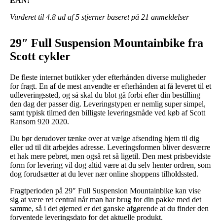
EAN:
Vurderet til
4.8
ud af 5 stjerner baseret på
21
anmeldelser
29″ Full Suspension Mountainbike fra
Scott cykler
De fleste internet butikker yder efterhånden diverse muligheder
for fragt. En af de mest anvendte er efterhånden at få leveret til et
udleveringssted, og så skal du blot gå forbi efter din bestilling
den dag der passer dig. Leveringstypen er nemlig super simpel,
samt typisk tilmed den billigste leveringsmåde ved køb af Scott
Ransom 920 2020.
Du bør derudover tænke over at vælge afsending hjem til dig
eller ud til dit arbejdes adresse. Leveringsformen bliver desværre
et hak mere pebret, men også ret så ligetil. Den mest prisbevidste
form for levering vil dog altid være at du selv henter ordren, som
dog forudsætter at du lever nær online shoppens tilholdssted.
Fragtperioden på 29″ Full Suspension Mountainbike kan vise
sig at være ret central når man har brug for din pakke med det
samme, så i det øjemed er det ganske afgørende at du finder den
forventede leveringsdato for det aktuelle produkt.