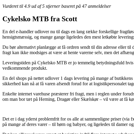
Vurderet til
4.9
ud af 5 stjerner baseret på
47
anmeldelser
Cykelsko MTB fra Scott
En del e-handler udlover nu til dags en lang række forskellige fragtlø
hensigtsmæssig, og mange gange ligeledes den mest letkøbte leveri
Du bør alternativt planlægge at få ordren sendt til din adresse eller 
fragt kan ikke modsiges at være at hente varerne selv, men det afhænger
Leveringstiden på Cykelsko MTB er jo temmelig betydningsfuld hvis ma
vedkommende produkt.
En del shops på nettet udlover 1 dags levering på mange af butikkens 
sikkerhed kan nå at få varen afsendt forud for at logistikpersonalet ta
Enkelte internet varehuse præsterer fri fragt, men i reglen under forud
om man bor tæt på Herning, Dragør eller Skælskør – vil være at få kør
Det er i dag yderst problemfrit for os alle at sammenligne priser (via 
på mange af deres varer – til børn og babyer, og ligeledes til damer o