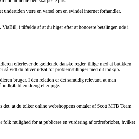
ret at indhente den skarpeste pris.
det undertiden være en varsel om en svindel internet forhandler.
aBill, i tilfælde af at du higer efter at honorere betalingen ude i
dleren efterlever de gældende danske regler, tillige med at butikken
så vidt du bliver udsat for problemstillinger med dit indkøb.
leren bruger. I den relation er det samtidig relevant, at man
ndkøb til en dreng eller pige.
ales det, at du tolker online webshoppens omtaler af Scott MTB Team
folk mulighed for at publicere en vurdering af ordreforløbet, hvilket