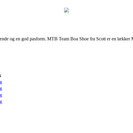
pænde og en god pasform. MTB Team Boa Shoe fra Scott er en lækker MT
k
g
g
g
g