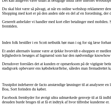
Det kan alligevel være smart at besigtige indtil flere internet webshop
Du skal blot være så påvagt, at når en online webshop reklamerer deres 
Shopping med kort er på den anden side en del af en forordning, der
Generelt anbefaler vi handler med kort eller betalinger med mobilen. S
fremtiden.
Inden folk bestiller i en Scott netbutik bør man i og for sig læse for
Et andet alternativ kunne være at tjekke hvorvidt e-shoppen er medlem
lejlighedsvis besøges af fagmænd som har den nødvendige knowhow om v
Derudover foreslåes det at kunden er opmærksom på de vigtigste betinge
stadigvæk opbevarer ens købsbekræftelse, således man fremadrettet k
Trustpilot indebærer de facto anstændige løsninger til at analysere e
Boa, Sort forinden du køber.
Facebook frembyder for øvrigt ultra udmærkede genveje til at få indbl
desuden burde bruges til at få et indtryk af hvor tilfredse kunderne er.