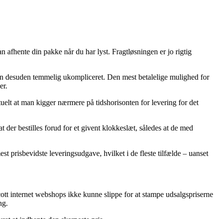
 afhente din pakke når du har lyst. Fragtløsningen er jo rigtig
, men desuden temmelig ukompliceret. Den mest betalelige mulighed for
er.
lt at man kigger nærmere på tidshorisonten for levering for det
der bestilles forud for et givent klokkeslæt, således at de med
st prisbevidste leveringsudgave, hvilket i de fleste tilfælde – uanset
Scott internet webshops ikke kunne slippe for at stampe udsalgspriserne
ng.