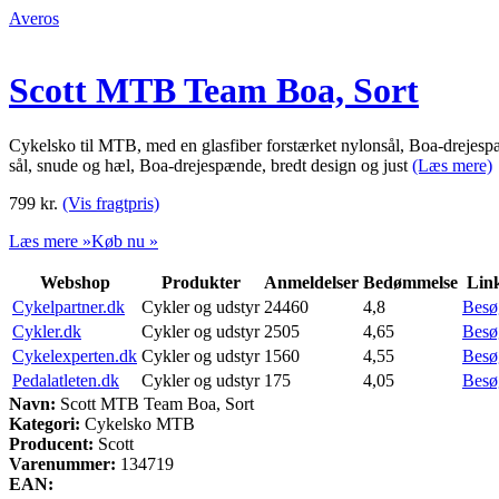
Averos
Scott MTB Team Boa, Sort
Cykelsko til MTB, med en glasfiber forstærket nylonsål, Boa-drejes
sål, snude og hæl, Boa-drejespænde, bredt design og just
(Læs mere)
799
kr.
(Vis fragtpris)
Læs mere »
Køb nu »
Webshop
Produkter
Anmeldelser
Bedømmelse
Lin
Cykelpartner.dk
Cykler og udstyr
24460
4,8
Besø
Cykler.dk
Cykler og udstyr
2505
4,65
Besø
Cykelexperten.dk
Cykler og udstyr
1560
4,55
Besø
Pedalatleten.dk
Cykler og udstyr
175
4,05
Besø
Navn:
Scott MTB Team Boa, Sort
Kategori:
Cykelsko MTB
Producent:
Scott
Varenummer:
134719
EAN: