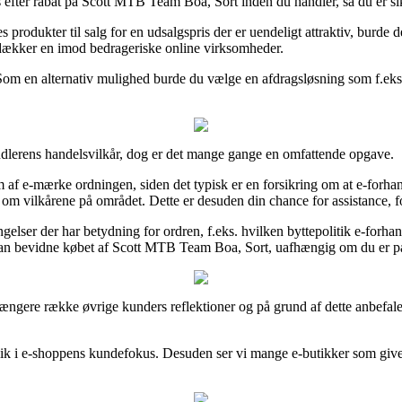
s efter rabat på Scott MTB Team Boa, Sort inden du handler, så du er sik
produkter til salg for en udsalgspris der er uendeligt attraktiv, burde 
 dækker en imod bedrageriske online virksomheder.
om en alternativ mulighed burde du vælge en afdragsløsning som f.eks. Vi
handlerens handelsvilkår, dog er det mange gange en omfattende opgave.
 af e-mærke ordningen, siden det typisk er en forsikring om at e-forhan
ilkårene på området. Dette er desuden din chance for assistance, for 
lser der har betydning for ordren, f.eks. hvilken byttepolitik e-forhand
an bevidne købet af Scott MTB Team Boa, Sort, uafhængig om du er på i
n længere række øvrige kunders reflektioner og på grund af dette anbef
ik i e-shoppens kundefokus. Desuden ser vi mange e-butikker som giver 