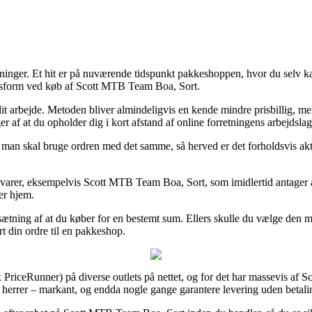
sninger. Et hit er på nuværende tidspunkt pakkeshoppen, hvor du selv kan
ngsform ved køb af Scott MTB Team Boa, Sort.
til dit arbejde. Metoden bliver almindeligvis en kende mindre prisbillig
 af at du opholder dig i kort afstand af online forretningens arbejdslag
n skal bruge ordren med det samme, så herved er det forholdsvis aktue
varer, eksempelvis Scott MTB Team Boa, Sort, som imidlertid antager at 
ger hjem.
sætning af at du køber for en bestemt sum. Ellers skulle du vælge den me
t din ordre til en pakkeshop.
fx PriceRunner) på diverse outlets på nettet, og for det har massevis af 
g herrer – markant, og endda nogle gange garantere levering uden betali