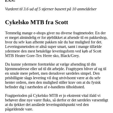
EAN:
Vurderet til
3.6
ud af 5 stjerner baseret på
10
anmeldelser
Cykelsko MTB fra Scott
Temmelig mange e-shops giver nu diverse fragtmetoder. En der
er meget almindelig er for øjeblikket at afsende til en pakkeshop,
hvor du selv kan afhente pakken når du har mulighed for det.
Leveringsmetoden er altså super smart, samt i mange tilfælde
ydermere den mest betalelige leveringsform ved køb af Scott
MTB Heater Gore-Tex Herre sko, Black/Grey.
Du kunne ydermere foretrække at vælge afsending til din
hjemmeadresse eller ud til dit arbejde. Fragttypen bliver af og til
en smule mere pebret, men derudover særdeles simpel. Den
prisbilligste slags levering vil dog utvivlsomt være at du selv
henter ordren, men den mulighed stiller krav om at du fysisk
befinder dig i nærheden af e-handlens tilholdssted.
Fragtperioden på Cykelsko MTB er jo ekstremt vital ifald vi
behøver dine nye varer fluks, så derfor er det særdeles væsentligt
at du tjekker det anslåede leveringstidspunkt ved den
pågældende vare.