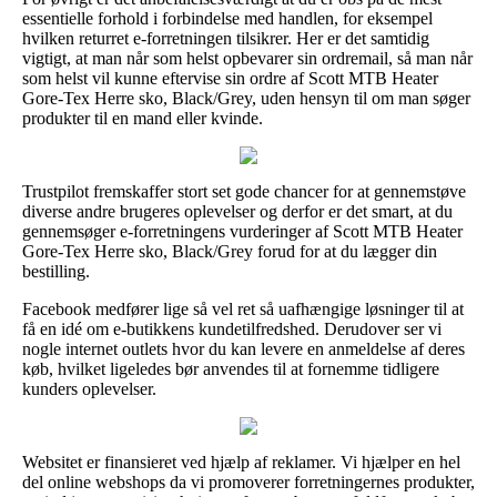
essentielle forhold i forbindelse med handlen, for eksempel
hvilken returret e-forretningen tilsikrer. Her er det samtidig
vigtigt, at man når som helst opbevarer sin ordremail, så man når
som helst vil kunne eftervise sin ordre af Scott MTB Heater
Gore-Tex Herre sko, Black/Grey, uden hensyn til om man søger
produkter til en mand eller kvinde.
Trustpilot fremskaffer stort set gode chancer for at gennemstøve
diverse andre brugeres oplevelser og derfor er det smart, at du
gennemsøger e-forretningens vurderinger af Scott MTB Heater
Gore-Tex Herre sko, Black/Grey forud for at du lægger din
bestilling.
Facebook medfører lige så vel ret så uafhængige løsninger til at
få en idé om e-butikkens kundetilfredshed. Derudover ser vi
nogle internet outlets hvor du kan levere en anmeldelse af deres
køb, hvilket ligeledes bør anvendes til at fornemme tidligere
kunders oplevelser.
Websitet er finansieret ved hjælp af reklamer. Vi hjælper en hel
del online webshops da vi promoverer forretningernes produkter,