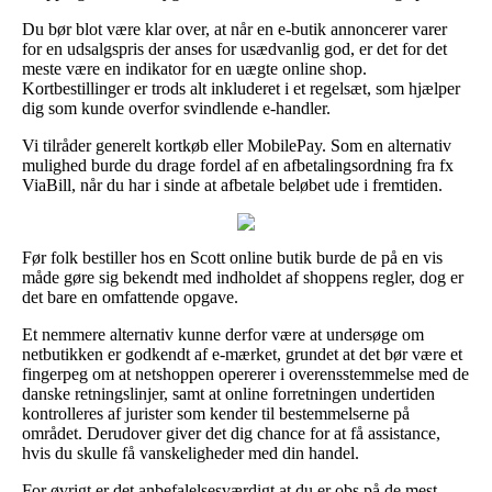
Du bør blot være klar over, at når en e-butik annoncerer varer
for en udsalgspris der anses for usædvanlig god, er det for det
meste være en indikator for en uægte online shop.
Kortbestillinger er trods alt inkluderet i et regelsæt, som hjælper
dig som kunde overfor svindlende e-handler.
Vi tilråder generelt kortkøb eller MobilePay. Som en alternativ
mulighed burde du drage fordel af en afbetalingsordning fra fx
ViaBill, når du har i sinde at afbetale beløbet ude i fremtiden.
Før folk bestiller hos en Scott online butik burde de på en vis
måde gøre sig bekendt med indholdet af shoppens regler, dog er
det bare en omfattende opgave.
Et nemmere alternativ kunne derfor være at undersøge om
netbutikken er godkendt af e-mærket, grundet at det bør være et
fingerpeg om at netshoppen opererer i overensstemmelse med de
danske retningslinjer, samt at online forretningen undertiden
kontrolleres af jurister som kender til bestemmelserne på
området. Derudover giver det dig chance for at få assistance,
hvis du skulle få vanskeligheder med din handel.
For øvrigt er det anbefalelsesværdigt at du er obs på de mest