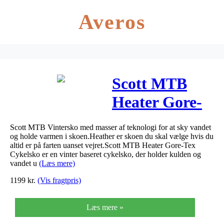
Averos
Scott MTB
Heater Gore-
Tex Herre sko,
Scott MTB Vintersko med masser af teknologi for at sky vandet
Black/Grey
og holde varmen i skoen.Heather er skoen du skal vælge hvis du
altid er på farten uanset vejret.Scott MTB Heater Gore-Tex
Cykelsko er en vinter baseret cykelsko, der holder kulden og
vandet u
(Læs mere)
1199
kr.
(Vis fragtpris)
Læs mere »