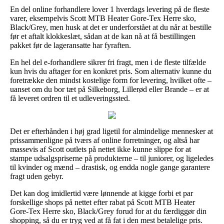
En del online forhandlere lover 1 hverdags levering på de fleste
varer, eksempelvis Scott MTB Heater Gore-Tex Herre sko,
Black/Grey, men husk at det er underforstået at du når at bestille
før et aftalt klokkeslæt, sådan at de kan nå at få bestillingen
pakket før de lageransatte har fyraften.
En hel del e-forhandlere sikrer fri fragt, men i de fleste tilfælde
kun hvis du aftager for en konkret pris. Som alternativ kunne du
foretrække den mindst kostelige form for levering, hvilket ofte –
uanset om du bor tæt på Silkeborg, Lillerød eller Brande – er at
få leveret ordren til et udleveringssted.
Det er efterhånden i høj grad ligetil for almindelige mennesker at
prissammenligne på tværs af online forretninger, og altså har
massevis af Scott outlets på nettet ikke kunne slippe for at
stampe udsalgspriserne på produkterne – til juniorer, og ligeledes
til kvinder og mænd – drastisk, og endda nogle gange garantere
fragt uden gebyr.
Det kan dog imidlertid være lønnende at kigge forbi et par
forskellige shops på nettet efter rabat på Scott MTB Heater
Gore-Tex Herre sko, Black/Grey forud for at du færdiggør din
shopping, så du er tryg ved at få fat i den mest betalelige pris.