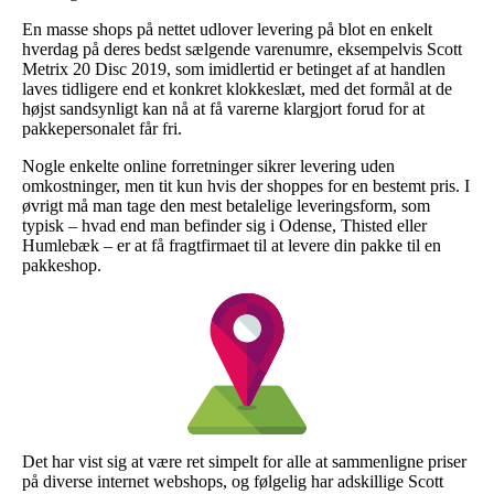
En masse shops på nettet udlover levering på blot en enkelt
hverdag på deres bedst sælgende varenumre, eksempelvis Scott
Metrix 20 Disc 2019, som imidlertid er betinget af at handlen
laves tidligere end et konkret klokkeslæt, med det formål at de
højst sandsynligt kan nå at få varerne klargjort forud for at
pakkepersonalet får fri.
Nogle enkelte online forretninger sikrer levering uden
omkostninger, men tit kun hvis der shoppes for en bestemt pris. I
øvrigt må man tage den mest betalelige leveringsform, som
typisk – hvad end man befinder sig i Odense, Thisted eller
Humlebæk – er at få fragtfirmaet til at levere din pakke til en
pakkeshop.
Det har vist sig at være ret simpelt for alle at sammenligne priser
på diverse internet webshops, og følgelig har adskillige Scott