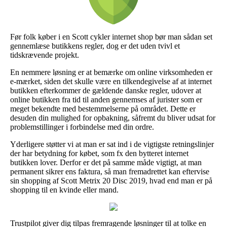
Før folk køber i en Scott cykler internet shop bør man sådan set
gennemlæse butikkens regler, dog er det uden tvivl et
tidskrævende projekt.
En nemmere løsning er at bemærke om online virksomheden er
e-mærket, siden det skulle være en tilkendegivelse af at internet
butikken efterkommer de gældende danske regler, udover at
online butikken fra tid til anden gennemses af jurister som er
meget bekendte med bestemmelserne på området. Dette er
desuden din mulighed for opbakning, såfremt du bliver udsat for
problemstillinger i forbindelse med din ordre.
Yderligere støtter vi at man er sat ind i de vigtigste retningslinjer
der har betydning for købet, som fx den bytteret internet
butikken lover. Derfor er det på samme måde vigtigt, at man
permanent sikrer ens faktura, så man fremadrettet kan eftervise
sin shopping af Scott Metrix 20 Disc 2019, hvad end man er på
shopping til en kvinde eller mand.
Trustpilot giver dig tilpas fremragende løsninger til at tolke en