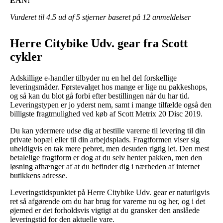
EAN:
Vurderet til
4.5
ud af 5 stjerner baseret på
12
anmeldelser
Herre Citybike Udv. gear fra Scott
cykler
Adskillige e-handler tilbyder nu en hel del forskellige
leveringsmåder. Førstevalget hos mange er lige nu pakkeshops,
og så kan du blot gå forbi efter bestillingen når du har tid.
Leveringstypen er jo yderst nem, samt i mange tilfælde også den
billigste fragtmulighed ved køb af Scott Metrix 20 Disc 2019.
Du kan ydermere udse dig at bestille varerne til levering til din
private bopæl eller til din arbejdsplads. Fragtformen viser sig
uheldigvis en tak mere pebret, men desuden rigtig let. Den mest
betalelige fragtform er dog at du selv henter pakken, men den
løsning afhænger af at du befinder dig i nærheden af internet
butikkens adresse.
Leveringstidspunktet på Herre Citybike Udv. gear er naturligvis
ret så afgørende om du har brug for varerne nu og her, og i det
øjemed er det forholdsvis vigtigt at du gransker den anslåede
leveringstid for den aktuelle vare.