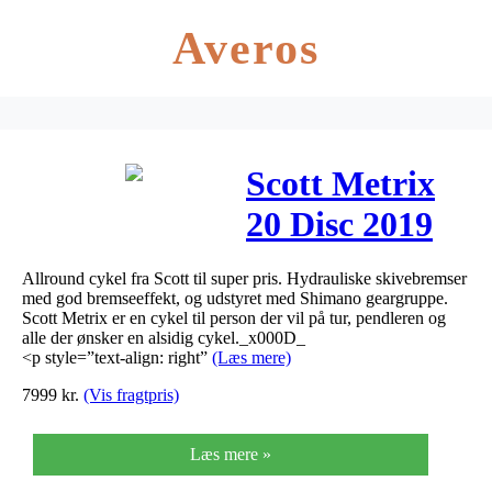
Averos
Scott Metrix
20 Disc 2019
Allround cykel fra Scott til super pris. Hydrauliske skivebremser
med god bremseeffekt, og udstyret med Shimano geargruppe.
Scott Metrix er en cykel til person der vil på tur, pendleren og
alle der ønsker en alsidig cykel._x000D_
<p style=”text-align: right”
(Læs mere)
7999
kr.
(Vis fragtpris)
Læs mere »