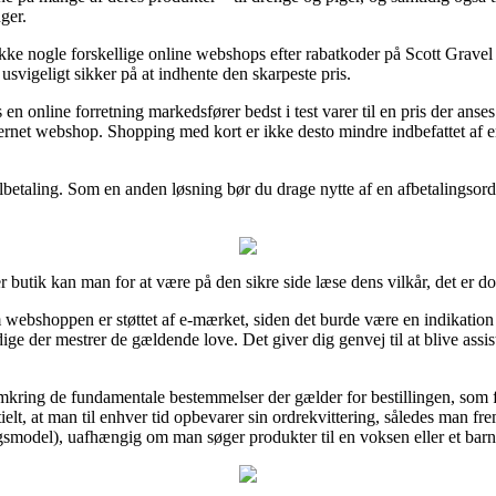
ger.
jekke nogle forskellige online webshops efter rabatkoder på Scott Gravel
usvigeligt sikker på at indhente den skarpeste pris.
 en online forretning markedsfører bedst i test varer til en pris der anse
nternet webshop. Shopping med kort er ikke desto mindre indbefattet a
lbetaling. Som en anden løsning bør du drage nytte af en afbetalingsordni
r butik kan man for at være på den sikre side læse dens vilkår, det er 
ebshoppen er støttet af e-mærket, siden det burde være en indikation 
ge der mestrer de gældende love. Det giver dig genvej til at blive assiste
 omkring de fundamentale bestemmelser der gælder for bestillingen, som
elt, at man til enhver tid opbevarer sin ordrekvittering, således man fre
ngsmodel), uafhængig om man søger produkter til en voksen eller et barn