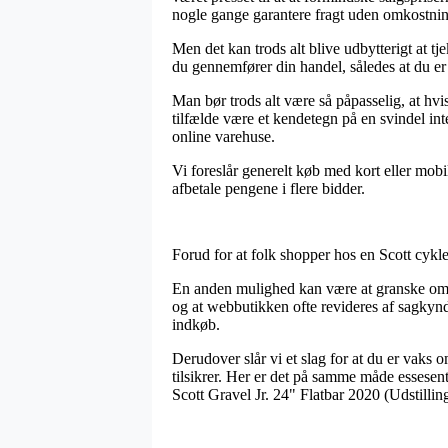
nogle gange garantere fragt uden omkostnin
Men det kan trods alt blive udbytterigt at t
du gennemfører din handel, således at du er 
Man bør trods alt være så påpasselig, at hvis
tilfælde være et kendetegn på en svindel i
online varehuse.
Vi foreslår generelt køb med kort eller mobi
afbetale pengene i flere bidder.
Forud for at folk shopper hos en Scott cykle
En anden mulighed kan være at granske om w
og at webbutikken ofte revideres af sagkyndi
indkøb.
Derudover slår vi et slag for at du er vaks
tilsikrer. Her er det på samme måde essesenti
Scott Gravel Jr. 24" Flatbar 2020 (Udstilli