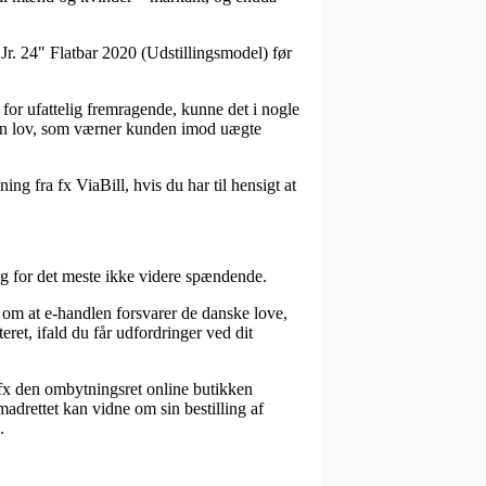
 Jr. 24" Flatbar 2020 (Udstillingsmodel) før
s for ufattelig fremragende, kunne det i nogle
f en lov, som værner kunden imod uægte
ng fra fx ViaBill, hvis du har til hensigt at
dog for det meste ikke videre spændende.
om at e-handlen forsvarer de danske love,
ret, ifald du får udfordringer ved dit
 fx den ombytningsret online butikken
madrettet kan vidne om sin bestilling af
.