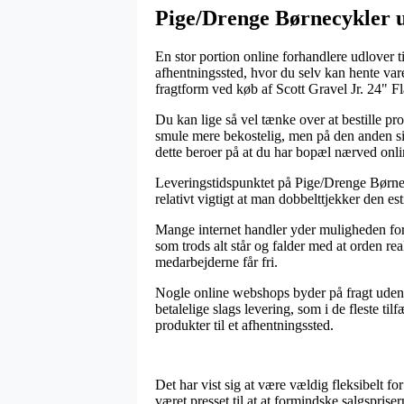
Pige/Drenge Børnecykler ud
En stor portion online forhandlere udlover ti
afhentningssted, hvor du selv kan hente var
fragtform ved køb af Scott Gravel Jr. 24" F
Du kan lige så vel tænke over at bestille pr
smule mere bekostelig, men på den anden si
dette beroer på at du har bopæl nærved onl
Leveringstidspunktet på Pige/Drenge Børnecyk
relativt vigtigt at man dobbelttjekker den e
Mange internet handler yder muligheden for
som trods alt står og falder med at orden rea
medarbejderne får fri.
Nogle online webshops byder på fragt uden b
betalelige slags levering, som i de fleste ti
produkter til et afhentningssted.
Det har vist sig at være vældig fleksibelt for
været presset til at at formindske salgspri