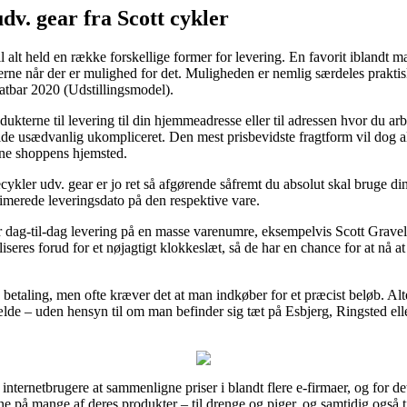
v. gear fra Scott cykler
l alt held en række forskellige former for levering. En favorit iblandt ma
erne når der er mulighed for det. Muligheden er nemlig særdeles praktis
latbar 2020 (Udstillingsmodel).
odukterne til levering til din hjemmeadresse eller til adressen hvor du a
de usædvanlig ukompliceret. Den mest prisbevidste fragtform vil dog al
ine shoppens hjemsted.
ler udv. gear er jo ret så afgørende såfremt du absolut skal bruge din 
stimerede leveringsdato på den respektive vare.
 dag-til-dag levering på en masse varenumre, eksempelvis Scott Gravel 
liseres forud for et nøjagtigt klokkeslæt, så de har en chance for at nå a
etaling, men ofte kræver det at man indkøber for et præcist beløb. Alt
lfælde – uden hensyn til om man befinder sig tæt på Esbjerg, Ringsted elle
 internetbrugere at sammenligne priser i blandt flere e-firmaer, og for det 
serne på mange af deres produkter – til drenge og piger, og samtidig ogs