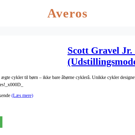
Averos
Scott Gravel Jr.
(Udstillingsmode
ægte cykler til børn – ikke bare âbørne cyklerâ. Unikke cykler design
snes!_x000D_
 kende
(Læs mere)