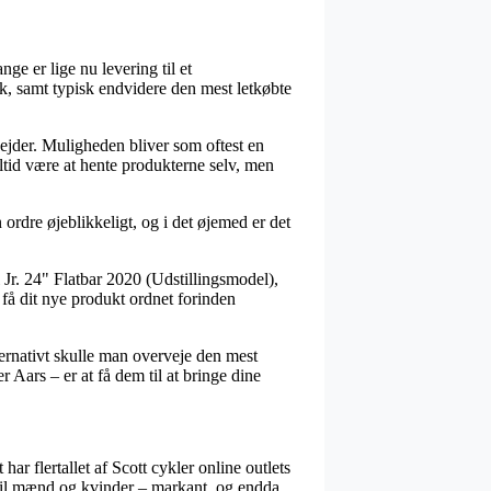
nge er lige nu levering til et
k, samt typisk endvidere den mest letkøbte
rbejder. Muligheden bliver som oftest en
tid være at hente produkterne selv, men
ordre øjeblikkeligt, og i det øjemed er det
Jr. 24" Flatbar 2020 (Udstillingsmodel),
t få dit nye produkt ordnet forinden
ernativt skulle man overveje den mest
r Aars – er at få dem til at bringe dine
har flertallet af Scott cykler online outlets
å til mænd og kvinder – markant, og endda