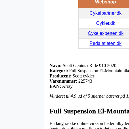
Webshop
Cykelpartner.dk
Cykler.dk
Cykelexperten.dk
Pedalatleten.dk
Navn:
Scott Genius eRide 910 2020
Kategori:
Full Suspension El-Mountainbik
Producent:
Scott cykler
Varenummer:
225743
EAN:
Array
Vurderet til
4.9
ud af 5 stjerner baseret på
1
Full Suspension El-Mountai
En lang række online virksomheder tilbyder 
henter de købte varer lige når det passer d