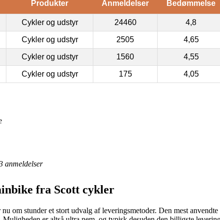
Produkter
Anmeldelser
Bedømmelse
Cykler og udstyr
24460
4,8
Cykler og udstyr
2505
4,65
Cykler og udstyr
1560
4,55
Cykler og udstyr
175
4,05
e
3
anmeldelser
nbike fra Scott cykler
nu om stunder et stort udvalg af leveringsmetoder. Den mest anvendte e
ig. Muligheden er altså ultra nem, og typisk desuden den billigste lever