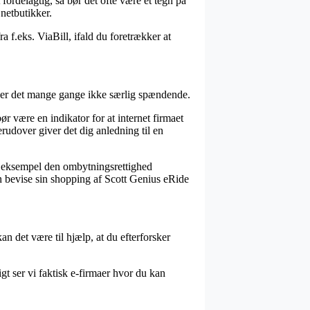
ordelagtig, så bør det ofte være et tegn på
netbutikker.
a f.eks. ViaBill, ifald du foretrækker at
og er det mange gange ikke særlig spændende.
 være en indikator for at internet firmaet
erudover giver det dig anledning til en
r eksempel den ombytningsrettighed
an bevise sin shopping af Scott Genius eRide
n det være til hjælp, at du efterforsker
gt ser vi faktisk e-firmaer hvor du kan