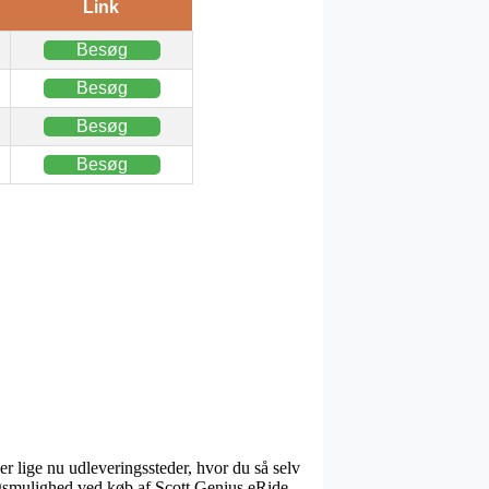
Link
Besøg
Besøg
Besøg
Besøg
r lige nu udleveringssteder, hvor du så selv
ingsmulighed ved køb af Scott Genius eRide