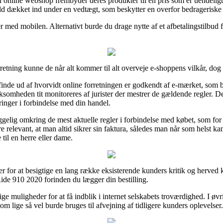
nline webshop frembyder deres produkter til en pris som er uendeligt f
ald dækket ind under en vedtægt, som beskytter en overfor bedrageriske 
r med mobilen. Alternativt burde du drage nytte af et afbetalingstilbud fr
orretning kunne de når alt kommer til alt overveje e-shoppens vilkår, d
nde ud af hvorvidt online forretningen er godkendt af e-mærket, som bør
irksomheden tit monitoreres af jurister der mestrer de gældende regler. D
inger i forbindelse med din handel.
gelig omkring de mest aktuelle regler i forbindelse med købet, som fo
 relevant, at man altid sikrer sin faktura, således man når som helst k
il en herre eller dame.
r for at besigtige en lang række eksisterende kunders kritik og herved ka
ide 910 2020 forinden du lægger din bestilling.
ge muligheder for at få indblik i internet selskabets troværdighed. I øvri
m lige så vel burde bruges til afvejning af tidligere kunders oplevelser.