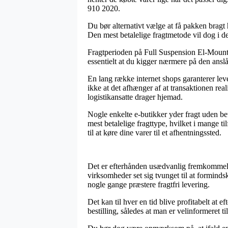
910 2020.
Du bør alternativt vælge at få pakken bragt hj
Den mest betalelige fragtmetode vil dog i d
Fragtperioden på Full Suspension El-Mountain
essentielt at du kigger nærmere på den ans
En lang række internet shops garanterer l
ikke at det afhænger af at transaktionen real
logistikansatte drager hjemad.
Nogle enkelte e-butikker yder fragt uden b
mest betalelige fragttype, hvilket i mange t
til at køre dine varer til et afhentningssted.
Det er efterhånden usædvanlig fremkommeligt
virksomheder set sig tvunget til at formindsk
nogle gange præstere fragtfri levering.
Det kan til hver en tid blive profitabelt at
bestilling, således at man er velinformeret til 