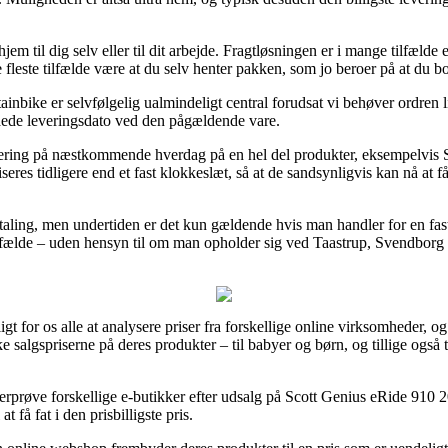
em til dig selv eller til dit arbejde. Fragtløsningen er i mange tilfælde 
e fleste tilfælde være at du selv henter pakken, som jo beroer på at du
bike er selvfølgelig ualmindeligt central forudsat vi behøver ordren lig
låede leveringsdato ved den pågældende vare.
evering på næstkommende hverdag på en hel del produkter, eksempelvis
iseres tidligere end et fast klokkeslæt, så at de sandsynligvis kan nå at f
etaling, men undertiden er det kun gældende hvis man handler for en f
ilfælde – uden hensyn til om man opholder sig ved Taastrup, Svendborg e
 for os alle at analysere priser fra forskellige online virksomheder, o
e salgspriserne på deres produkter – til babyer og børn, og tillige også 
 efterprøve forskellige e-butikker efter udsalg på Scott Genius eRide 910
at få fat i den prisbilligste pris.