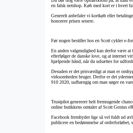
Du bør dog være opmærksom på, at ifald en o
en falsk netshop. Køb med kort er i hvert f
Generelt anbefaler vi kortkøb eller betalinge
honorere prisen senere.
Før nogen bestiller hos en Scott cykler e-f
En anden valgmulighed kan derfor være at fi
efterfølger de danske love, og at internet v
hjælpende hånd, når du udsættes for udfordr
Desuden er det prisværdigt at man er omhyg
virksomheden bruger. Derfor er det ydermere
910 2020, uafhængig om man søger en vare t
Trustpilot genererer helt fremragende chance
online butikkens omtaler af Scott Genius eR
Facebook frembyder lige så vel fuldt ud ærli
publicere en bedømmelse af ordreforløbet, so