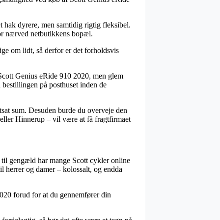
et hak dyrere, men samtidig rigtig fleksibel.
 bor nærved netbutikkens bopæl.
e om lidt, så derfor er det forholdsvis
 Scott Genius eRide 910 2020, men glem
å bestillingen på posthuset inden de
astsat sum. Desuden burde du overveje den
ller Hinnerup – vil være at få fragtfirmaet
g til gengæld har mange Scott cykler online
til herrer og damer – kolossalt, og endda
 2020 forud for at du gennemfører din