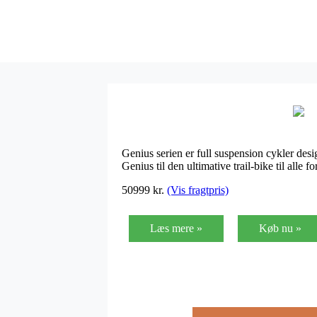
Genius serien er full suspension cykler desi
Genius til den ultimative trail-bike til all
50999
kr.
(Vis fragtpris)
Læs mere »
Køb nu »