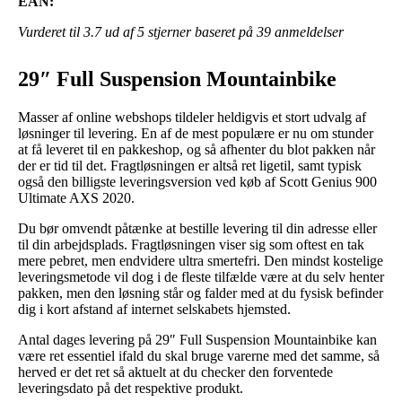
EAN:
Vurderet til
3.7
ud af 5 stjerner baseret på
39
anmeldelser
29″ Full Suspension Mountainbike
Masser af online webshops tildeler heldigvis et stort udvalg af
løsninger til levering. En af de mest populære er nu om stunder
at få leveret til en pakkeshop, og så afhenter du blot pakken når
der er tid til det. Fragtløsningen er altså ret ligetil, samt typisk
også den billigste leveringsversion ved køb af Scott Genius 900
Ultimate AXS 2020.
Du bør omvendt påtænke at bestille levering til din adresse eller
til din arbejdsplads. Fragtløsningen viser sig som oftest en tak
mere pebret, men endvidere ultra smertefri. Den mindst kostelige
leveringsmetode vil dog i de fleste tilfælde være at du selv henter
pakken, men den løsning står og falder med at du fysisk befinder
dig i kort afstand af internet selskabets hjemsted.
Antal dages levering på 29″ Full Suspension Mountainbike kan
være ret essentiel ifald du skal bruge varerne med det samme, så
herved er det ret så aktuelt at du checker den forventede
leveringsdato på det respektive produkt.