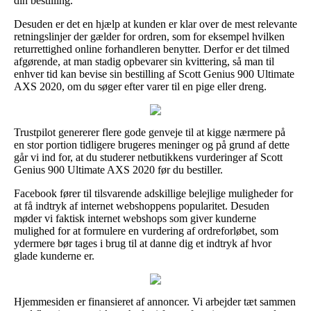
din bestilling.
Desuden er det en hjælp at kunden er klar over de mest relevante
retningslinjer der gælder for ordren, som for eksempel hvilken
returrettighed online forhandleren benytter. Derfor er det tilmed
afgørende, at man stadig opbevarer sin kvittering, så man til
enhver tid kan bevise sin bestilling af Scott Genius 900 Ultimate
AXS 2020, om du søger efter varer til en pige eller dreng.
Trustpilot genererer flere gode genveje til at kigge nærmere på
en stor portion tidligere brugeres meninger og på grund af dette
går vi ind for, at du studerer netbutikkens vurderinger af Scott
Genius 900 Ultimate AXS 2020 før du bestiller.
Facebook fører til tilsvarende adskillige belejlige muligheder for
at få indtryk af internet webshoppens popularitet. Desuden
møder vi faktisk internet webshops som giver kunderne
mulighed for at formulere en vurdering af ordreforløbet, som
ydermere bør tages i brug til at danne dig et indtryk af hvor
glade kunderne er.
Hjemmesiden er finansieret af annoncer. Vi arbejder tæt sammen