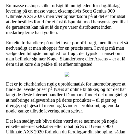
En masse e-shops stiller udsigt til muligheden for dag-til-dag
levering på en masse varer, eksempelvis Scott Genius 900
Ultimate AXS 2020, men vær opmærksom på at det er forudsat
at der bestilles forud for et fast tidspunkt, med hensynstagen til at
de garanteret kan nå at få de nye varer distribueret inden
medarbejderne har fyraften.
Enkelte forhandlere på nettet lover portofri fragt, men tit er det så
nødvendigt at man shopper for en præcis sum. I øvrigt må man
vælge den billigste mulighed for fragt, der typisk – uanset om
man befinder sig nær Køge, Skanderborg eller Assens – er at få
dem til at køre din pakke til et afhentningssted.
Det er jo efterhånden rigtig uproblematisk for internetbrugere at
finde de laveste priser på tværs af online butikker, og for det har
langt de fleste internet handler i Danmark fundet det uundgåeligt
at nedbringe salgsværdien på deres produkter – til piger og
drenge, og ligeså til mænd og kvinder – voldsomt, og endda
nogle gange tilbyde levering uden gebyr.
Det kan stadigvæk blive tiden værd at se nærmere på nogle
enkelte internet selskaber efter rabat på Scott Genius 900
Ultimate AXS 2020 forinden du færdiggør din shopping, sådan