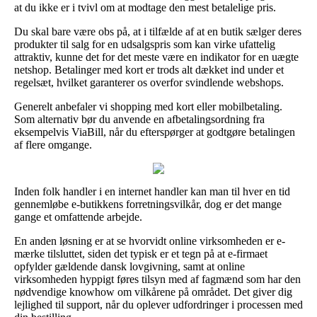
at du ikke er i tvivl om at modtage den mest betalelige pris.
Du skal bare være obs på, at i tilfælde af at en butik sælger deres
produkter til salg for en udsalgspris som kan virke ufattelig
attraktiv, kunne det for det meste være en indikator for en uægte
netshop. Betalinger med kort er trods alt dækket ind under et
regelsæt, hvilket garanterer os overfor svindlende webshops.
Generelt anbefaler vi shopping med kort eller mobilbetaling.
Som alternativ bør du anvende en afbetalingsordning fra
eksempelvis ViaBill, når du efterspørger at godtgøre betalingen
af flere omgange.
Inden folk handler i en internet handler kan man til hver en tid
gennemløbe e-butikkens forretningsvilkår, dog er det mange
gange et omfattende arbejde.
En anden løsning er at se hvorvidt online virksomheden er e-
mærke tilsluttet, siden det typisk er et tegn på at e-firmaet
opfylder gældende dansk lovgivning, samt at online
virksomheden hyppigt føres tilsyn med af fagmænd som har den
nødvendige knowhow om vilkårene på området. Det giver dig
lejlighed til support, når du oplever udfordringer i processen med