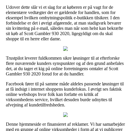
Udover dette slår vi et slag for at køberen er på vagt for de
elementære vedtægter der er gældende for handlen, som for
eksempel hvilken ombytningspolitik e-butikken tilsikrer. I den
forbindelse er det i øvrigt afgørende, at man stadigvæk bevarer
sin kvittering på e-mail, således man når som helst kan bekræfte
sit køb af Scott Gambler 930 2020, ligegyldigt om du skal
shoppe til en herre eller dame.
Trustpilot leverer fuldkommen sikre løsninger til at efterforske
flere nuværende kunders synspunkter og af den grund anbefales
det, at du tager et kig på online forretningens omtaler af Scott
Gambler 930 2020 forud for at du handler.
Facebook fører til på samme måde aldeles passende løsninger til
at få indsigt i internet shoppens kundefokus. I øvrigt ses faktisk
online webshops hvor folk kan forfatte en kritik af
virksomhedens service, hvilket desuden burde udnyttes til
afvejning af kundetilfredsheden.
Denne hjemmeside er finansieret af reklamer. Vi har samarbejder
med en gruppe af online virksomheder i form af at vi publicerer