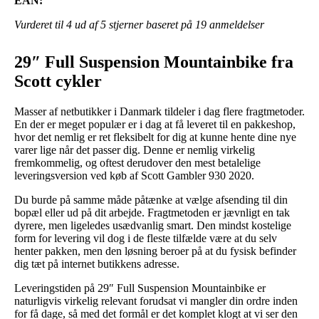
EAN:
Vurderet til
4
ud af 5 stjerner baseret på
19
anmeldelser
29″ Full Suspension Mountainbike fra
Scott cykler
Masser af netbutikker i Danmark tildeler i dag flere fragtmetoder.
En der er meget populær er i dag at få leveret til en pakkeshop,
hvor det nemlig er ret fleksibelt for dig at kunne hente dine nye
varer lige når det passer dig. Denne er nemlig virkelig
fremkommelig, og oftest derudover den mest betalelige
leveringsversion ved køb af Scott Gambler 930 2020.
Du burde på samme måde påtænke at vælge afsending til din
bopæl eller ud på dit arbejde. Fragtmetoden er jævnligt en tak
dyrere, men ligeledes usædvanlig smart. Den mindst kostelige
form for levering vil dog i de fleste tilfælde være at du selv
henter pakken, men den løsning beroer på at du fysisk befinder
dig tæt på internet butikkens adresse.
Leveringstiden på 29″ Full Suspension Mountainbike er
naturligvis virkelig relevant forudsat vi mangler din ordre inden
for få dage, så med det formål er det komplet klogt at vi ser den