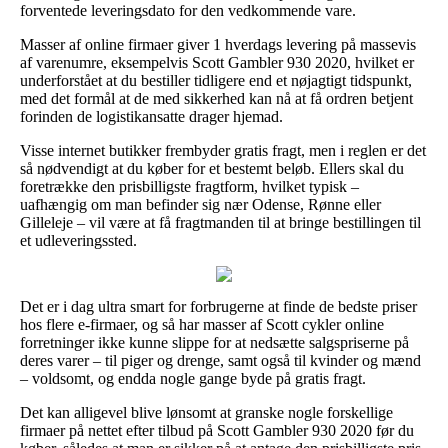
forventede leveringsdato for den vedkommende vare.
Masser af online firmaer giver 1 hverdags levering på massevis
af varenumre, eksempelvis Scott Gambler 930 2020, hvilket er
underforstået at du bestiller tidligere end et nøjagtigt tidspunkt,
med det formål at de med sikkerhed kan nå at få ordren betjent
forinden de logistikansatte drager hjemad.
Visse internet butikker frembyder gratis fragt, men i reglen er det
så nødvendigt at du køber for et bestemt beløb. Ellers skal du
foretrække den prisbilligste fragtform, hvilket typisk –
uafhængig om man befinder sig nær Odense, Rønne eller
Gilleleje – vil være at få fragtmanden til at bringe bestillingen til
et udleveringssted.
Det er i dag ultra smart for forbrugerne at finde de bedste priser
hos flere e-firmaer, og så har masser af Scott cykler online
forretninger ikke kunne slippe for at nedsætte salgspriserne på
deres varer – til piger og drenge, samt også til kvinder og mænd
– voldsomt, og endda nogle gange byde på gratis fragt.
Det kan alligevel blive lønsomt at granske nogle forskellige
firmaer på nettet efter tilbud på Scott Gambler 930 2020 før du