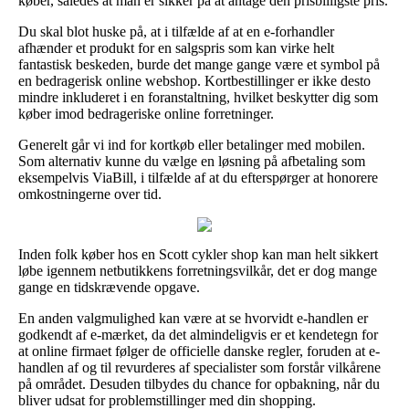
køber, således at man er sikker på at antage den prisbilligste pris.
Du skal blot huske på, at i tilfælde af at en e-forhandler
afhænder et produkt for en salgspris som kan virke helt
fantastisk beskeden, burde det mange gange være et symbol på
en bedragerisk online webshop. Kortbestillinger er ikke desto
mindre inkluderet i en foranstaltning, hvilket beskytter dig som
køber imod bedrageriske online forretninger.
Generelt går vi ind for kortkøb eller betalinger med mobilen.
Som alternativ kunne du vælge en løsning på afbetaling som
eksempelvis ViaBill, i tilfælde af at du efterspørger at honorere
omkostningerne over tid.
Inden folk køber hos en Scott cykler shop kan man helt sikkert
løbe igennem netbutikkens forretningsvilkår, det er dog mange
gange en tidskrævende opgave.
En anden valgmulighed kan være at se hvorvidt e-handlen er
godkendt af e-mærket, da det almindeligvis er et kendetegn for
at online firmaet følger de officielle danske regler, foruden at e-
handlen af og til revurderes af specialister som forstår vilkårene
på området. Desuden tilbydes du chance for opbakning, når du
bliver udsat for problemstillinger med din shopping.