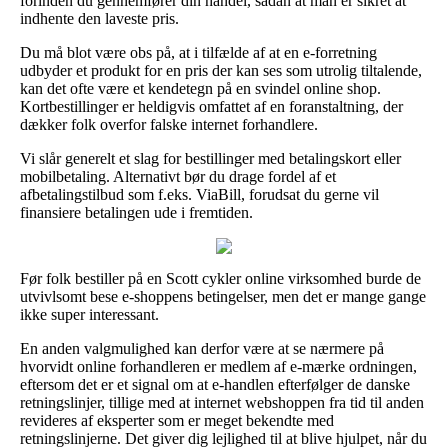
forinden du gennemfører din handel, sådan at man er sikret at
indhente den laveste pris.
Du må blot være obs på, at i tilfælde af at en e-forretning
udbyder et produkt for en pris der kan ses som utrolig tiltalende,
kan det ofte være et kendetegn på en svindel online shop.
Kortbestillinger er heldigvis omfattet af en foranstaltning, der
dækker folk overfor falske internet forhandlere.
Vi slår generelt et slag for bestillinger med betalingskort eller
mobilbetaling. Alternativt bør du drage fordel af et
afbetalingstilbud som f.eks. ViaBill, forudsat du gerne vil
finansiere betalingen ude i fremtiden.
Før folk bestiller på en Scott cykler online virksomhed burde de
utvivlsomt bese e-shoppens betingelser, men det er mange gange
ikke super interessant.
En anden valgmulighed kan derfor være at se nærmere på
hvorvidt online forhandleren er medlem af e-mærke ordningen,
eftersom det er et signal om at e-handlen efterfølger de danske
retningslinjer, tillige med at internet webshoppen fra tid til anden
revideres af eksperter som er meget bekendte med
retningslinjerne. Det giver dig lejlighed til at blive hjulpet, når du