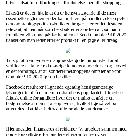
bliver udsat for udfordringer i forbindelse med din shopping.
Ligeså er det en hjælp at du er hensynstagende til de mest
essentielle reglementer der kan influere på handlen, eksempelvis
den ombytningspolitik e-butikken bruger. Her er det desuden
relevant, at man når som helst sikrer ens ordremail, så man i
fremtiden vil kunne påvise handlen af Scott Gambler 910 2020,
uanset om man leder efter et produkt til en pige eller dreng.
Trustpilot frembyder en lang række gode muligheder for at
verificere en lang række øvrige kunders anmeldelser og herved
er det fornuftigt, at du sonderer netshoppens omtaler af Scott
Gambler 910 2020 før du bestiller.
Facebook resulterer i lignende egentlig hensigtsmæssige
løsninger til at få en idé om e-handlens popularitet. Tilmed ses
faktisk online forhandlere hvor det er muligt at afgive en
bedømmelse af deres købsoplevelse, hvilket lige så vel bør
anvendes til at få et indtryk af hvor glade kunderne er.
Hjemmesiden finansieres af reklamer. Vi arbejder sammen med
nogle forskellige e-forhandlere eftersom vi fremviser