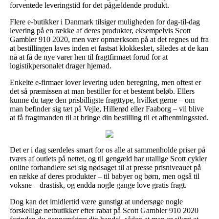
forventede leveringstid for det pågældende produkt.
Flere e-butikker i Danmark tilsiger muligheden for dag-til-dag
levering på en række af deres produkter, eksempelvis Scott
Gambler 910 2020, men vær opmærksom på at det regnes ud fra
at bestillingen laves inden et fastsat klokkeslæt, således at de kan
nå at få de nye varer hen til fragtfirmaet forud for at
logistikpersonalet drager hjemad.
Enkelte e-firmaer lover levering uden beregning, men oftest er
det så præmissen at man bestiller for et bestemt beløb. Ellers
kunne du tage den prisbilligste fragttype, hvilket gerne – om
man befinder sig tæt på Vejle, Hillerød eller Faaborg – vil blive
at få fragtmanden til at bringe din bestilling til et afhentningssted.
Det er i dag særdeles smart for os alle at sammenholde priser på
tværs af outlets på nettet, og til gengæld har utallige Scott cykler
online forhandlere set sig nødsaget til at presse prisniveauet på
en række af deres produkter – til babyer og børn, men også til
voksne – drastisk, og endda nogle gange love gratis fragt.
Dog kan det imidlertid være gunstigt at undersøge nogle
forskellige netbutikker efter rabat på Scott Gambler 910 2020