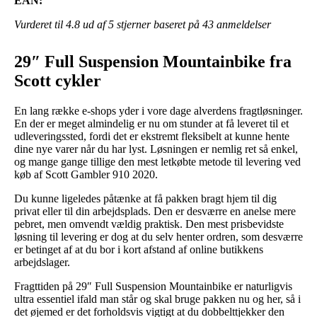
EAN:
Vurderet til
4.8
ud af 5 stjerner baseret på
43
anmeldelser
29″ Full Suspension Mountainbike fra
Scott cykler
En lang række e-shops yder i vore dage alverdens fragtløsninger.
En der er meget almindelig er nu om stunder at få leveret til et
udleveringssted, fordi det er ekstremt fleksibelt at kunne hente
dine nye varer når du har lyst. Løsningen er nemlig ret så enkel,
og mange gange tillige den mest letkøbte metode til levering ved
køb af Scott Gambler 910 2020.
Du kunne ligeledes påtænke at få pakken bragt hjem til dig
privat eller til din arbejdsplads. Den er desværre en anelse mere
pebret, men omvendt vældig praktisk. Den mest prisbevidste
løsning til levering er dog at du selv henter ordren, som desværre
er betinget af at du bor i kort afstand af online butikkens
arbejdslager.
Fragttiden på 29″ Full Suspension Mountainbike er naturligvis
ultra essentiel ifald man står og skal bruge pakken nu og her, så i
det øjemed er det forholdsvis vigtigt at du dobbelttjekker den