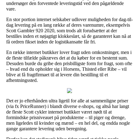
undersøger den forventede leveringstid ved den pågældende
vare.
En stor portion internet selskaber udlover muligheden for dag-til-
dag levering på en lang række af deres varenumre, eksempelvis
Scott Gambler 920 2020, som trods alt forudsætter at der
bestilles inden et nøjagtigt klokkeslæt, så de garanteret kan nå at
få ordren fikset inden de logistikansatte får fri.
En række internet butikker lover fragt uden omkostninger, men i
de fleste tilfælde påkræves det at du køber for en bestemt sum.
Desuden burde du gribe den prisbilligste form for fragt, som ofte
– hvad end du opholder sig i Horsens, Thisted eller Ribe – vil
blive at få fragtfirmaet til at levere din bestilling til et
afhentningssted.
Det er jo efterhånden ultra ligetil for alle at sammenligne priser
(via fx PriceRunner) i blandt diverse e-shops, og altså har langt
de fleste Scott cykler internet butikker været nødt til at
formindske prisniveauet på produkterne – til piger og drenge,
men ligeledes til kvinder og mænd – en hel del, og endda nogle
gange garantere levering uden beregning.