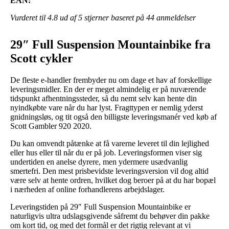
EAN:
Vurderet til
4.8
ud af 5 stjerner baseret på
44
anmeldelser
29″ Full Suspension Mountainbike fra
Scott cykler
De fleste e-handler frembyder nu om dage et hav af forskellige
leveringsmidler. En der er meget almindelig er på nuværende
tidspunkt afhentningssteder, så du nemt selv kan hente din
nyindkøbte vare når du har lyst. Fragttypen er nemlig yderst
gnidningsløs, og tit også den billigste leveringsmanér ved køb af
Scott Gambler 920 2020.
Du kan omvendt påtænke at få varerne leveret til din lejlighed
eller hus eller til når du er på job. Leveringsformen viser sig
undertiden en anelse dyrere, men ydermere usædvanlig
smertefri. Den mest prisbevidste leveringsversion vil dog altid
være selv at hente ordren, hvilket dog beroer på at du har bopæl
i nærheden af online forhandlerens arbejdslager.
Leveringstiden på 29″ Full Suspension Mountainbike er
naturligvis ultra udslagsgivende såfremt du behøver din pakke
om kort tid, og med det formål er det rigtig relevant at vi