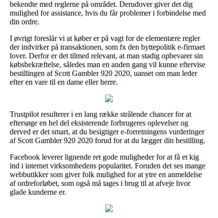
bekendte med reglerne på området. Derudover giver det dig
mulighed for assistance, hvis du får problemer i forbindelse med
din ordre.
I øvrigt foreslår vi at køber er på vagt for de elementære regler
der indvirker på transaktionen, som fx den byttepolitik e-firmaet
lover. Derfor er det tilmed relevant, at man stadig opbevarer sin
købsbekræftelse, således man en anden gang vil kunne eftervise
bestillingen af Scott Gambler 920 2020, uanset om man leder
efter en vare til en dame eller herre.
Trustpilot resulterer i en lang række strålende chancer for at
eftersøge en hel del eksisterende forbrugeres oplevelser og
derved er det smart, at du besigtiger e-forretningens vurderinger
af Scott Gambler 920 2020 forud for at du lægger din bestilling.
Facebook leverer lignende ret gode muligheder for at få et kig
ind i internet virksomhedens popularitet. Foruden det ses mange
webbutikker som giver folk mulighed for at ytre en anmeldelse
af ordreforløbet, som også må tages i brug til at afveje hvor
glade kunderne er.