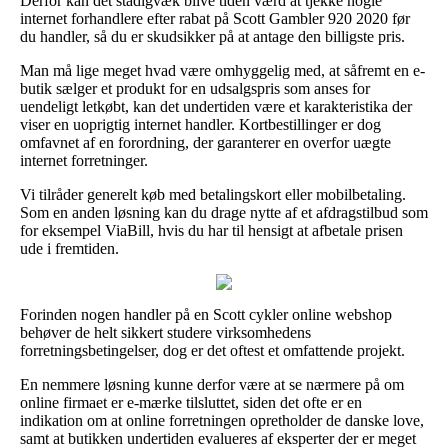
Derfor kan det stadigvæk blive tiden værd at tjekke nogle
internet forhandlere efter rabat på Scott Gambler 920 2020 før
du handler, så du er skudsikker på at antage den billigste pris.
Man må lige meget hvad være omhyggelig med, at såfremt en e-
butik sælger et produkt for en udsalgspris som anses for
uendeligt letkøbt, kan det undertiden være et karakteristika der
viser en uoprigtig internet handler. Kortbestillinger er dog
omfavnet af en forordning, der garanterer en overfor uægte
internet forretninger.
Vi tilråder generelt køb med betalingskort eller mobilbetaling.
Som en anden løsning kan du drage nytte af et afdragstilbud som
for eksempel ViaBill, hvis du har til hensigt at afbetale prisen
ude i fremtiden.
Forinden nogen handler på en Scott cykler online webshop
behøver de helt sikkert studere virksomhedens
forretningsbetingelser, dog er det oftest et omfattende projekt.
En nemmere løsning kunne derfor være at se nærmere på om
online firmaet er e-mærke tilsluttet, siden det ofte er en
indikation om at online forretningen opretholder de danske love,
samt at butikken undertiden evalueres af eksperter der er meget