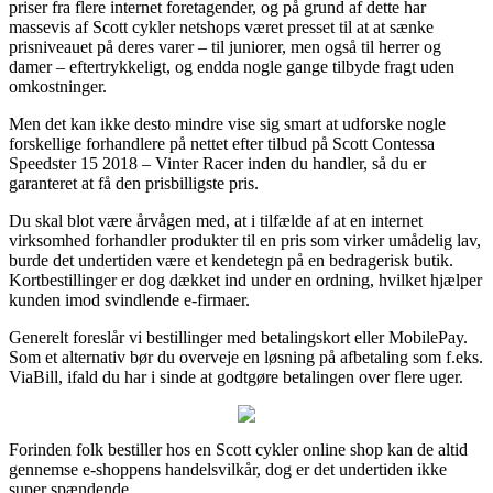
priser fra flere internet foretagender, og på grund af dette har
massevis af Scott cykler netshops været presset til at at sænke
prisniveauet på deres varer – til juniorer, men også til herrer og
damer – eftertrykkeligt, og endda nogle gange tilbyde fragt uden
omkostninger.
Men det kan ikke desto mindre vise sig smart at udforske nogle
forskellige forhandlere på nettet efter tilbud på Scott Contessa
Speedster 15 2018 – Vinter Racer inden du handler, så du er
garanteret at få den prisbilligste pris.
Du skal blot være årvågen med, at i tilfælde af at en internet
virksomhed forhandler produkter til en pris som virker umådelig lav,
burde det undertiden være et kendetegn på en bedragerisk butik.
Kortbestillinger er dog dækket ind under en ordning, hvilket hjælper
kunden imod svindlende e-firmaer.
Generelt foreslår vi bestillinger med betalingskort eller MobilePay.
Som et alternativ bør du overveje en løsning på afbetaling som f.eks.
ViaBill, ifald du har i sinde at godtgøre betalingen over flere uger.
Forinden folk bestiller hos en Scott cykler online shop kan de altid
gennemse e-shoppens handelsvilkår, dog er det undertiden ikke
super spændende.