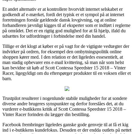
Et andet alternativ er at kontrollere hvorvidt internet selskabet er
godkendt af e-mærket, fordi det typisk er et sympol på at internet
forretningen forstår gældende dansk lovgivning, og at online
forhandleren jævnligt kigges til af eksperter som er indført i reglerne
på området. Det er en rigtig god mulighed for at få hjælp, ifald du
udsættes for udfordringer i forbindelse med din handel.
Tillige er det klogt at køber er på vagt for de vigtigste vedtægter der
indvirker på ordren, for eksempel den ombytningspolitik online
shoppen kører med. I den relation er det ligeledes essesentielt, at
man stadig opbevarer ens e-mail kvittering, så man når som helst
kan bevidne sit køb af Scott Contessa Speedster 15 2018 – Vinter
Racer, ligegyldigt om du efterspørger produkter til en voksen eller et
barn.
Trustpilot resulterer i nogenlunde stabile muligheder for at sondere
diverse andre brugeres synspunkter og derfor foreslåes det, at du
vurderer e-butikkens kritik af Scott Contessa Speedster 15 2018 –
Vinter Racer forinden du lægger din bestilling.
Facebook frembringer ligeledes ganske gode genveje til at få et kig
ind i e-butikkens kundefokus. Desuden er der endda outlets på nettet