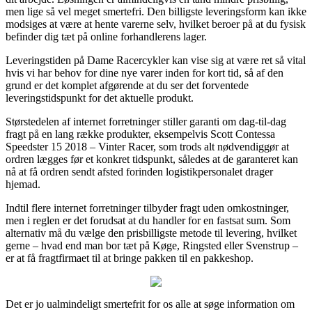
men lige så vel meget smertefri. Den billigste leveringsform kan ikke
modsiges at være at hente varerne selv, hvilket beroer på at du fysisk
befinder dig tæt på online forhandlerens lager.
Leveringstiden på Dame Racercykler kan vise sig at være ret så vital
hvis vi har behov for dine nye varer inden for kort tid, så af den
grund er det komplet afgørende at du ser det forventede
leveringstidspunkt for det aktuelle produkt.
Størstedelen af internet forretninger stiller garanti om dag-til-dag
fragt på en lang række produkter, eksempelvis Scott Contessa
Speedster 15 2018 – Vinter Racer, som trods alt nødvendiggør at
ordren lægges før et konkret tidspunkt, således at de garanteret kan
nå at få ordren sendt afsted forinden logistikpersonalet drager
hjemad.
Indtil flere internet forretninger tilbyder fragt uden omkostninger,
men i reglen er det forudsat at du handler for en fastsat sum. Som
alternativ må du vælge den prisbilligste metode til levering, hvilket
gerne – hvad end man bor tæt på Køge, Ringsted eller Svenstrup –
er at få fragtfirmaet til at bringe pakken til en pakkeshop.
Det er jo ualmindeligt smertefrit for os alle at søge information om