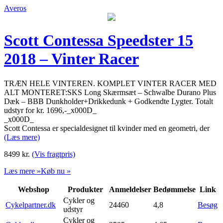
Averos
Scott Contessa Speedster 15
2018 – Vinter Racer
TRÆN HELE VINTEREN. KOMPLET VINTER RACER MED
ALT MONTERET:SKS Long Skærmsæt – Schwalbe Durano Plus
Dæk – BBB Dunkholder+Drikkedunk + Godkendte Lygter. Totalt
udstyr for kr. 1696,-_x000D_
_x000D_
Scott Contessa er specialdesignet til kvinder med en geometri, der
(Læs mere)
8499
kr.
(Vis fragtpris)
Læs mere »
Køb nu »
Webshop
Produkter
Anmeldelser
Bedømmelse
Link
Cykler og
Cykelpartner.dk
24460
4,8
Besøg
udstyr
Cykler og