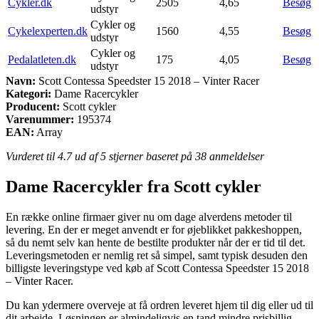
Cykler.dk
2505
4,65
Besøg
udstyr
Cykler og
Cykelexperten.dk
1560
4,55
Besøg
udstyr
Cykler og
Pedalatleten.dk
175
4,05
Besøg
udstyr
Navn:
Scott Contessa Speedster 15 2018 – Vinter Racer
Kategori:
Dame Racercykler
Producent:
Scott cykler
Varenummer:
195374
EAN:
Array
Vurderet til
4.7
ud af 5 stjerner baseret på
38
anmeldelser
Dame Racercykler fra Scott cykler
En række online firmaer giver nu om dage alverdens metoder til
levering. En der er meget anvendt er for øjeblikket pakkeshoppen,
så du nemt selv kan hente de bestilte produkter når der er tid til det.
Leveringsmetoden er nemlig ret så simpel, samt typisk desuden den
billigste leveringstype ved køb af Scott Contessa Speedster 15 2018
– Vinter Racer.
Du kan ydermere overveje at få ordren leveret hjem til dig eller ud til
dit arbejde. Løsningen er almindeligvis en tand mindre prisbillig,