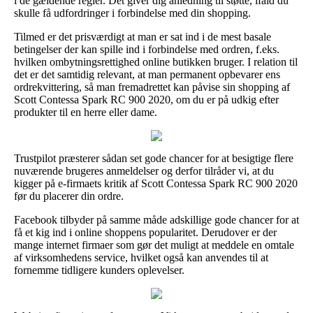
i de gældende regler. Det giver dig anledning til støtte, ifald du
skulle få udfordringer i forbindelse med din shopping.
Tilmed er det prisværdigt at man er sat ind i de mest basale
betingelser der kan spille ind i forbindelse med ordren, f.eks.
hvilken ombytningsrettighed online butikken bruger. I relation til
det er det samtidig relevant, at man permanent opbevarer ens
ordrekvittering, så man fremadrettet kan påvise sin shopping af
Scott Contessa Spark RC 900 2020, om du er på udkig efter
produkter til en herre eller dame.
Trustpilot præsterer sådan set gode chancer for at besigtige flere
nuværende brugeres anmeldelser og derfor tilråder vi, at du
kigger på e-firmaets kritik af Scott Contessa Spark RC 900 2020
før du placerer din ordre.
Facebook tilbyder på samme måde adskillige gode chancer for at
få et kig ind i online shoppens popularitet. Derudover er der
mange internet firmaer som gør det muligt at meddele en omtale
af virksomhedens service, hvilket også kan anvendes til at
fornemme tidligere kunders oplevelser.