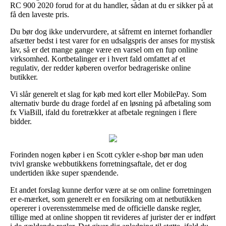
RC 900 2020 forud for at du handler, sådan at du er sikker på at
få den laveste pris.
Du bør dog ikke undervurdere, at såfremt en internet forhandler
afsætter bedst i test varer for en udsalgspris der anses for mystisk
lav, så er det mange gange være en varsel om en fup online
virksomhed. Kortbetalinger er i hvert fald omfattet af et
regulativ, der redder køberen overfor bedrageriske online
butikker.
Vi slår generelt et slag for køb med kort eller MobilePay. Som
alternativ burde du drage fordel af en løsning på afbetaling som
fx ViaBill, ifald du foretrækker at afbetale regningen i flere
bidder.
Forinden nogen køber i en Scott cykler e-shop bør man uden
tvivl granske webbutikkens forretningsaftale, det er dog
undertiden ikke super spændende.
Et andet forslag kunne derfor være at se om online forretningen
er e-mærket, som generelt er en forsikring om at netbutikken
opererer i overensstemmelse med de officielle danske regler,
tillige med at online shoppen tit revideres af jurister der er indført