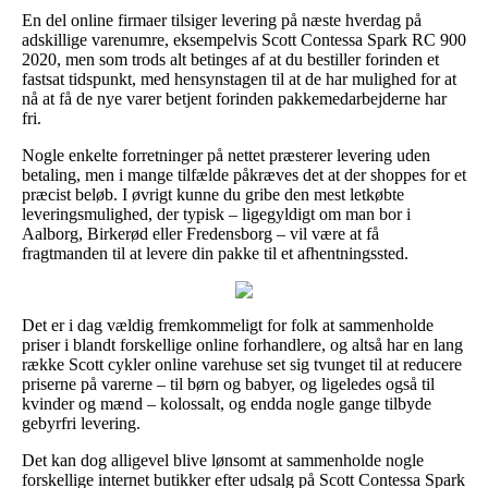
En del online firmaer tilsiger levering på næste hverdag på
adskillige varenumre, eksempelvis Scott Contessa Spark RC 900
2020, men som trods alt betinges af at du bestiller forinden et
fastsat tidspunkt, med hensynstagen til at de har mulighed for at
nå at få de nye varer betjent forinden pakkemedarbejderne har
fri.
Nogle enkelte forretninger på nettet præsterer levering uden
betaling, men i mange tilfælde påkræves det at der shoppes for et
præcist beløb. I øvrigt kunne du gribe den mest letkøbte
leveringsmulighed, der typisk – ligegyldigt om man bor i
Aalborg, Birkerød eller Fredensborg – vil være at få
fragtmanden til at levere din pakke til et afhentningssted.
Det er i dag vældig fremkommeligt for folk at sammenholde
priser i blandt forskellige online forhandlere, og altså har en lang
række Scott cykler online varehuse set sig tvunget til at reducere
priserne på varerne – til børn og babyer, og ligeledes også til
kvinder og mænd – kolossalt, og endda nogle gange tilbyde
gebyrfri levering.
Det kan dog alligevel blive lønsomt at sammenholde nogle
forskellige internet butikker efter udsalg på Scott Contessa Spark