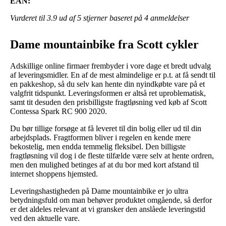
EAN:
Vurderet til
3.9
ud af 5 stjerner baseret på
4
anmeldelser
Dame mountainbike fra Scott cykler
Adskillige online firmaer frembyder i vore dage et bredt udvalg
af leveringsmidler. En af de mest almindelige er p.t. at få sendt til
en pakkeshop, så du selv kan hente din nyindkøbte vare på et
valgfrit tidspunkt. Leveringsformen er altså ret uproblematisk,
samt tit desuden den prisbilligste fragtløsning ved køb af Scott
Contessa Spark RC 900 2020.
Du bør tillige forsøge at få leveret til din bolig eller ud til din
arbejdsplads. Fragtformen bliver i regelen en kende mere
bekostelig, men endda temmelig fleksibel. Den billigste
fragtløsning vil dog i de fleste tilfælde være selv at hente ordren,
men den mulighed betinges af at du bor med kort afstand til
internet shoppens hjemsted.
Leveringshastigheden på Dame mountainbike er jo ultra
betydningsfuld om man behøver produktet omgående, så derfor
er det aldeles relevant at vi gransker den anslåede leveringstid
ved den aktuelle vare.