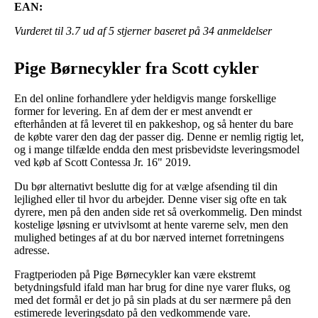
EAN:
Vurderet til
3.7
ud af 5 stjerner baseret på
34
anmeldelser
Pige Børnecykler fra Scott cykler
En del online forhandlere yder heldigvis mange forskellige
former for levering. En af dem der er mest anvendt er
efterhånden at få leveret til en pakkeshop, og så henter du bare
de købte varer den dag der passer dig. Denne er nemlig rigtig let,
og i mange tilfælde endda den mest prisbevidste leveringsmodel
ved køb af Scott Contessa Jr. 16" 2019.
Du bør alternativt beslutte dig for at vælge afsending til din
lejlighed eller til hvor du arbejder. Denne viser sig ofte en tak
dyrere, men på den anden side ret så overkommelig. Den mindst
kostelige løsning er utvivlsomt at hente varerne selv, men den
mulighed betinges af at du bor nærved internet forretningens
adresse.
Fragtperioden på Pige Børnecykler kan være ekstremt
betydningsfuld ifald man har brug for dine nye varer fluks, og
med det formål er det jo på sin plads at du ser nærmere på den
estimerede leveringsdato på den vedkommende vare.