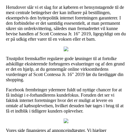
Herudover slår vi et slag for at køberen er hensynstagende til de
mest centrale betingelser der kan influere på bestillingen,
eksempelvis den byttepolitik internet forretningen garanterer. I
den forbindelse er det samtidig essesentielt, at man permanent
sikrer sin ordrekvittering, således man fremadrettet vil kunne
bevise handlen af Scott Contessa Jr. 16" 2019, ligegyldigt om du
er på udkig efter varer til en voksen eller et barn.
Trustpilot fremskaffer regulære gode løsninger til at fortolke
adskillige eksisterende forbrugeres evalueringer og af den grund
er det en hjælp, at du gennemgår online virksomhedens
vurderinger af Scott Contessa Jr. 16" 2019 før du færdiggør din
shopping.
Facebook frembringer ydermere fuldt ud nyttige chancer for at
få indsigt i e-forhandlerens kundefokus. Foruden det ser vi
faktisk internet forretninger hvor det er muligt at levere en
omtale af købsoplevelsen, hvilket desuden bør tages i brug til at
få et indblik i tidligere kunders oplevelser.
Vores side finansieres af annonceindtægter. Vi hjælper