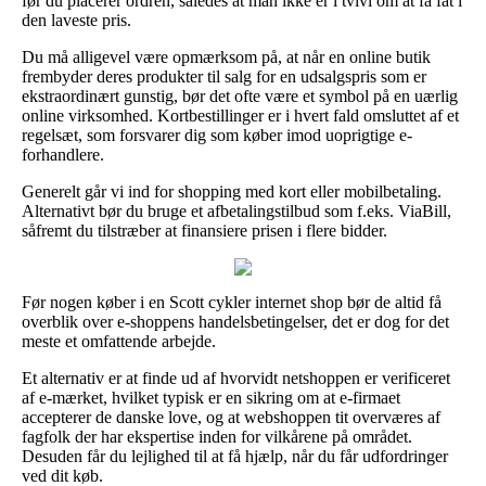
før du placerer ordren, således at man ikke er i tvivl om at få fat i
den laveste pris.
Du må alligevel være opmærksom på, at når en online butik
frembyder deres produkter til salg for en udsalgspris som er
ekstraordinært gunstig, bør det ofte være et symbol på en uærlig
online virksomhed. Kortbestillinger er i hvert fald omsluttet af et
regelsæt, som forsvarer dig som køber imod uoprigtige e-
forhandlere.
Generelt går vi ind for shopping med kort eller mobilbetaling.
Alternativt bør du bruge et afbetalingstilbud som f.eks. ViaBill,
såfremt du tilstræber at finansiere prisen i flere bidder.
Før nogen køber i en Scott cykler internet shop bør de altid få
overblik over e-shoppens handelsbetingelser, det er dog for det
meste et omfattende arbejde.
Et alternativ er at finde ud af hvorvidt netshoppen er verificeret
af e-mærket, hvilket typisk er en sikring om at e-firmaet
accepterer de danske love, og at webshoppen tit overværes af
fagfolk der har ekspertise inden for vilkårene på området.
Desuden får du lejlighed til at få hjælp, når du får udfordringer
ved dit køb.