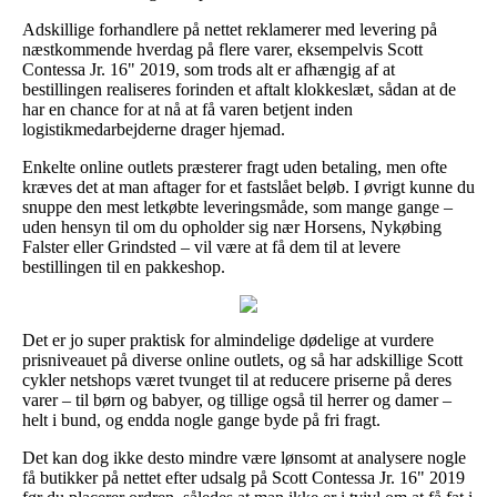
Adskillige forhandlere på nettet reklamerer med levering på
næstkommende hverdag på flere varer, eksempelvis Scott
Contessa Jr. 16" 2019, som trods alt er afhængig af at
bestillingen realiseres forinden et aftalt klokkeslæt, sådan at de
har en chance for at nå at få varen betjent inden
logistikmedarbejderne drager hjemad.
Enkelte online outlets præsterer fragt uden betaling, men ofte
kræves det at man aftager for et fastslået beløb. I øvrigt kunne du
snuppe den mest letkøbte leveringsmåde, som mange gange –
uden hensyn til om du opholder sig nær Horsens, Nykøbing
Falster eller Grindsted – vil være at få dem til at levere
bestillingen til en pakkeshop.
Det er jo super praktisk for almindelige dødelige at vurdere
prisniveauet på diverse online outlets, og så har adskillige Scott
cykler netshops været tvunget til at reducere priserne på deres
varer – til børn og babyer, og tillige også til herrer og damer –
helt i bund, og endda nogle gange byde på fri fragt.
Det kan dog ikke desto mindre være lønsomt at analysere nogle
få butikker på nettet efter udsalg på Scott Contessa Jr. 16" 2019