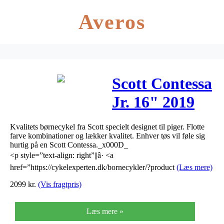
Averos
Scott Contessa
Jr. 16" 2019
Kvalitets børnecykel fra Scott specielt designet til piger. Flotte
farve kombinationer og lækker kvalitet. Enhver tøs vil føle sig
hurtig på en Scott Contessa._x000D_
<p style=”text-align: right”||â· <a
href=”https://cykelexperten.dk/bornecykler/?product
(Læs mere)
2099
kr.
(Vis fragtpris)
Læs mere »