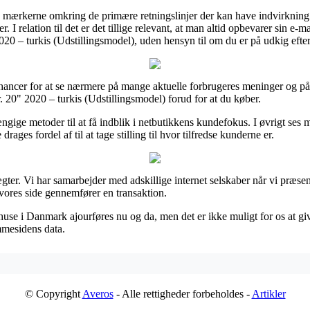
 mærkerne omkring de primære retningslinjer der kan have indvirkning 
. I relation til det er det tillige relevant, at man altid opbevarer sin e-m
20 – turkis (Udstillingsmodel), uden hensyn til om du er på udkig efter 
chancer for at se nærmere på mange aktuelle forbrugeres meninger og på g
 20" 2020 – turkis (Udstillingsmodel) forud for at du køber.
gige metoder til at få indblik i netbutikkens kundefokus. I øvrigt ses 
rages fordel af til at tage stilling til hvor tilfredse kunderne er.
gter. Vi har samarbejder med adskillige internet selskaber når vi præse
 vores side gennemfører en transaktion.
use i Danmark ajourføres nu og da, men det er ikke muligt for os at gi
mmesidens data.
© Copyright
Averos
- Alle rettigheder forbeholdes -
Artikler