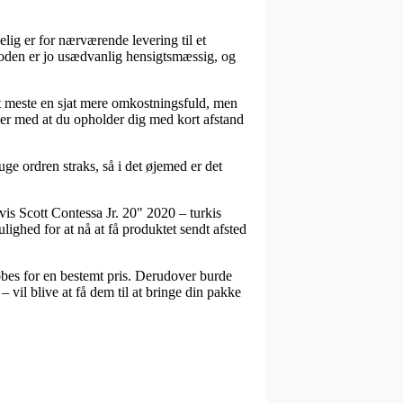
elig er for nærværende levering til et
etoden er jo usædvanlig hensigtsmæssig, og
det meste en sjat mere omkostningsfuld, men
lder med at du opholder dig med kort afstand
ge ordren straks, så i det øjemed er det
is Scott Contessa Jr. 20" 2020 – turkis
lighed for at nå at få produktet sendt afsted
øbes for en bestemt pris. Derudover burde
 vil blive at få dem til at bringe din pakke