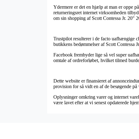
Ydermere er det en hjælp at man er oppe på
returneringsret internet virksomheden tilbyder
om sin shopping af Scott Contessa Jr. 20" 20
Trustpilot resulterer i de facto uafhængige 
butikkens bedømmelser af Scott Contessa Jr.
Facebook frembyder lige så vel super uafhæn
omtale af ordreforløbet, hvilket tilmed burde d
Dette website er finansieret af annonceindtæ
provision for så vidt en af de besøgende på
Oplysninger omkring varer og internet vareh
være lavet efter at vi senest opdaterede hje