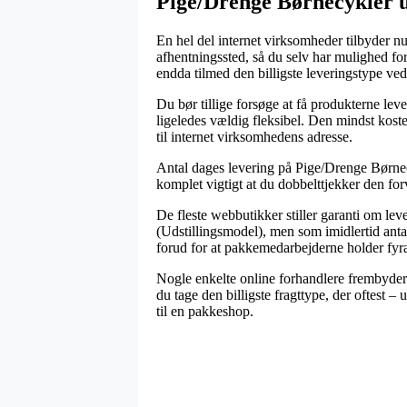
Pige/Drenge Børnecykler ud
En hel del internet virksomheder tilbyder nu
afhentningssted, så du selv har mulighed fo
endda tilmed den billigste leveringstype ved
Du bør tillige forsøge at få produkterne lev
ligeledes vældig fleksibel. Den mindst kost
til internet virksomhedens adresse.
Antal dages levering på Pige/Drenge Børnecyk
komplet vigtigt at du dobbelttjekker den for
De fleste webbutikker stiller garanti om l
(Udstillingsmodel), men som imidlertid antag
forud for at pakkemedarbejderne holder fyra
Nogle enkelte online forhandlere frembyder 
du tage den billigste fragttype, der oftest –
til en pakkeshop.