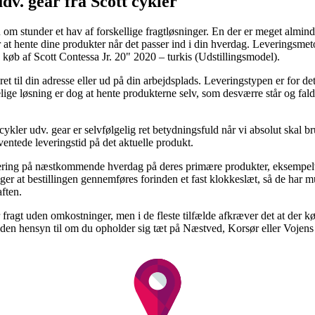
v. gear fra Scott cykler
 om stunder et hav af forskellige fragtløsninger. En der er meget almind
r at hente dine produkter når det passer ind i din hverdag. Leveringsm
 køb af Scott Contessa Jr. 20" 2020 – turkis (Udstillingsmodel).
eret til din adresse eller ud på din arbejdsplads. Leveringstypen er for 
elige løsning er dog at hente produkterne selv, som desværre står og fa
ler udv. gear er selvfølgelig ret betydningsfuld når vi absolut skal bru
ventede leveringstid på det aktuelle produkt.
evering på næstkommende hverdag på deres primære produkter, eksempelv
er at bestillingen gennemføres forinden et fast klokkeslæt, så de har mu
ften.
fragt uden omkostninger, men i de fleste tilfælde afkræver det at der k
 uden hensyn til om du opholder sig tæt på Næstved, Korsør eller Vojens –