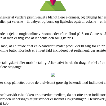
nnesker at vurdere prisniveauet i blandt flere e-firmaer, og følgelig har
en på varerne – til babyer og børn, og ligeledes også til voksne – en he
ende at tjekke nogle online virksomheder efter tilbud på Scott Contessa 
 at man er tryg ved at indhente den billigste pris.
, at i tilfælde af at en e-handler tilbyder produkter til salg for en p
nline butik. Kortkøb er i hvert fald inkluderet i et reglement, der assi
 betalingskort eller mobilbetaling. Alternativt burde du drage fordel af en
f flere omgange.
er shop på nettet burde de utvivlsomt gøre sig bekendt med indholdet af
rse hvorvidt e-butikken er e-mærket medlem, da det ofte er en indikator 
ndertiden undersøges af jurister der er indført i lovgivningen. Derudover 
it køb.