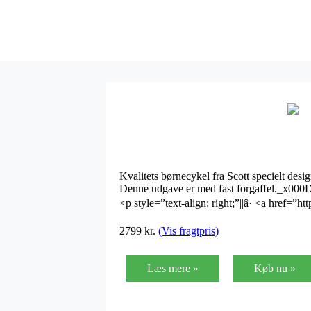
Kvalitets børnecykel fra Scott specielt desig
Denne udgave er med fast forgaffel._x000
<p style=”text-align: right;”||â· <a href=”htt
2799
kr.
(Vis fragtpris)
Læs mere »
Køb nu »