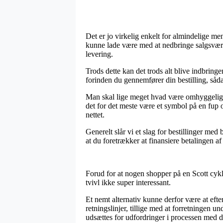
Det er jo virkelig enkelt for almindelige me
kunne lade være med at nedbringe salgsværdi
levering.
Trods dette kan det trods alt blive indbring
forinden du gennemfører din bestilling, sådan
Man skal lige meget hvad være omhyggelig med
det for det meste være et symbol på en fup o
nettet.
Generelt slår vi et slag for bestillinger med
at du foretrækker at finansiere betalingen a
Forud for at nogen shopper på en Scott cykl
tvivl ikke super interessant.
Et nemt alternativ kunne derfor være at efte
retningslinjer, tillige med at forretningen u
udsættes for udfordringer i processen med d