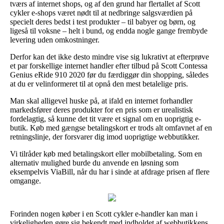
tværs af internet shops, og af den grund har flertallet af Scott
cykler e-shops været nødt til at nedbringe salgsværdien på
specielt deres bedst i test produkter – til babyer og børn, og
ligeså til voksne – helt i bund, og endda nogle gange frembyde
levering uden omkostninger.
Derfor kan det ikke desto mindre vise sig lukrativt at efterprøve
et par forskellige internet handler efter tilbud på Scott Contessa
Genius eRide 910 2020 før du færdiggør din shopping, således
at du er velinformeret til at opnå den mest betalelige pris.
Man skal alligevel huske på, at ifald en internet forhandler
markedsfører deres produkter for en pris som er urealistisk
fordelagtig, så kunne det tit være et signal om en uoprigtig e-
butik. Køb med gængse betalingskort er trods alt omfavnet af en
retningslinje, der forsvarer dig imod uoprigtige webbutikker.
Vi tilråder køb med betalingskort eller mobilbetaling. Som en
alternativ mulighed burde du anvende en løsning som
eksempelvis ViaBill, når du har i sinde at afdrage prisen af flere
omgange.
Forinden nogen køber i en Scott cykler e-handler kan man i
virkeligheden gøre sig bekendt med indholdet af webbutikkens