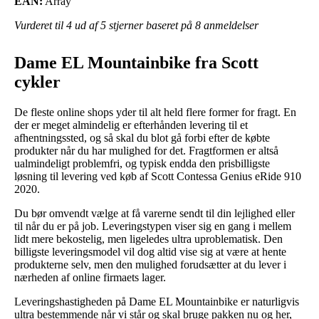
EAN:
Array
Vurderet til
4
ud af 5 stjerner baseret på
8
anmeldelser
Dame EL Mountainbike fra Scott
cykler
De fleste online shops yder til alt held flere former for fragt. En
der er meget almindelig er efterhånden levering til et
afhentningssted, og så skal du blot gå forbi efter de købte
produkter når du har mulighed for det. Fragtformen er altså
ualmindeligt problemfri, og typisk endda den prisbilligste
løsning til levering ved køb af Scott Contessa Genius eRide 910
2020.
Du bør omvendt vælge at få varerne sendt til din lejlighed eller
til når du er på job. Leveringstypen viser sig en gang i mellem
lidt mere bekostelig, men ligeledes ultra uproblematisk. Den
billigste leveringsmodel vil dog altid vise sig at være at hente
produkterne selv, men den mulighed forudsætter at du lever i
nærheden af online firmaets lager.
Leveringshastigheden på Dame EL Mountainbike er naturligvis
ultra bestemmende når vi står og skal bruge pakken nu og her,