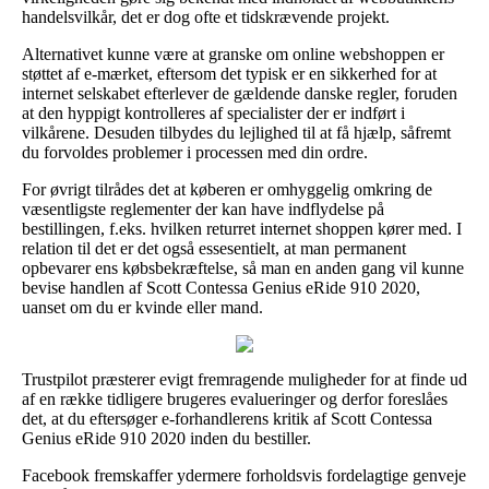
handelsvilkår, det er dog ofte et tidskrævende projekt.
Alternativet kunne være at granske om online webshoppen er
støttet af e-mærket, eftersom det typisk er en sikkerhed for at
internet selskabet efterlever de gældende danske regler, foruden
at den hyppigt kontrolleres af specialister der er indført i
vilkårene. Desuden tilbydes du lejlighed til at få hjælp, såfremt
du forvoldes problemer i processen med din ordre.
For øvrigt tilrådes det at køberen er omhyggelig omkring de
væsentligste reglementer der kan have indflydelse på
bestillingen, f.eks. hvilken returret internet shoppen kører med. I
relation til det er det også essesentielt, at man permanent
opbevarer ens købsbekræftelse, så man en anden gang vil kunne
bevise handlen af Scott Contessa Genius eRide 910 2020,
uanset om du er kvinde eller mand.
Trustpilot præsterer evigt fremragende muligheder for at finde ud
af en række tidligere brugeres evalueringer og derfor foreslåes
det, at du eftersøger e-forhandlerens kritik af Scott Contessa
Genius eRide 910 2020 inden du bestiller.
Facebook fremskaffer ydermere forholdsvis fordelagtige genveje