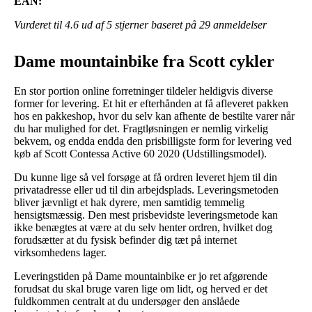
EAN:
Vurderet til
4.6
ud af 5 stjerner baseret på
29
anmeldelser
Dame mountainbike fra Scott cykler
En stor portion online forretninger tildeler heldigvis diverse
former for levering. Et hit er efterhånden at få afleveret pakken
hos en pakkeshop, hvor du selv kan afhente de bestilte varer når
du har mulighed for det. Fragtløsningen er nemlig virkelig
bekvem, og endda endda den prisbilligste form for levering ved
køb af Scott Contessa Active 60 2020 (Udstillingsmodel).
Du kunne lige så vel forsøge at få ordren leveret hjem til din
privatadresse eller ud til din arbejdsplads. Leveringsmetoden
bliver jævnligt et hak dyrere, men samtidig temmelig
hensigtsmæssig. Den mest prisbevidste leveringsmetode kan
ikke benægtes at være at du selv henter ordren, hvilket dog
forudsætter at du fysisk befinder dig tæt på internet
virksomhedens lager.
Leveringstiden på Dame mountainbike er jo ret afgørende
forudsat du skal bruge varen lige om lidt, og herved er det
fuldkommen centralt at du undersøger den anslåede