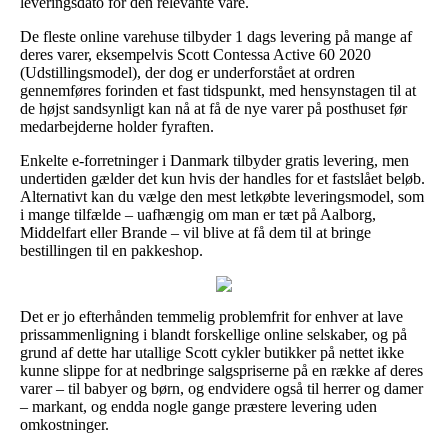
leveringsdato for den relevante vare.
De fleste online varehuse tilbyder 1 dags levering på mange af
deres varer, eksempelvis Scott Contessa Active 60 2020
(Udstillingsmodel), der dog er underforstået at ordren
gennemføres forinden et fast tidspunkt, med hensynstagen til at
de højst sandsynligt kan nå at få de nye varer på posthuset før
medarbejderne holder fyraften.
Enkelte e-forretninger i Danmark tilbyder gratis levering, men
undertiden gælder det kun hvis der handles for et fastslået beløb.
Alternativt kan du vælge den mest letkøbte leveringsmodel, som
i mange tilfælde – uafhængig om man er tæt på Aalborg,
Middelfart eller Brande – vil blive at få dem til at bringe
bestillingen til en pakkeshop.
Det er jo efterhånden temmelig problemfrit for enhver at lave
prissammenligning i blandt forskellige online selskaber, og på
grund af dette har utallige Scott cykler butikker på nettet ikke
kunne slippe for at nedbringe salgspriserne på en række af deres
varer – til babyer og børn, og endvidere også til herrer og damer
– markant, og endda nogle gange præstere levering uden
omkostninger.