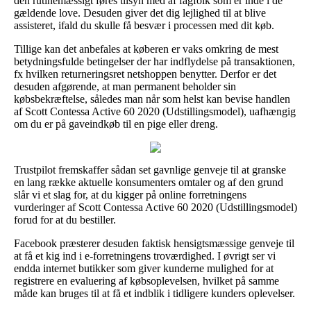
den rutinemæssigt føres tilsyn med af fagfolk som er inde i de
gældende love. Desuden giver det dig lejlighed til at blive
assisteret, ifald du skulle få besvær i processen med dit køb.
Tillige kan det anbefales at køberen er vaks omkring de mest
betydningsfulde betingelser der har indflydelse på transaktionen,
fx hvilken returneringsret netshoppen benytter. Derfor er det
desuden afgørende, at man permanent beholder sin
købsbekræftelse, således man når som helst kan bevise handlen
af Scott Contessa Active 60 2020 (Udstillingsmodel), uafhængig
om du er på gaveindkøb til en pige eller dreng.
Trustpilot fremskaffer sådan set gavnlige genveje til at granske
en lang række aktuelle konsumenters omtaler og af den grund
slår vi et slag for, at du kigger på online forretningens
vurderinger af Scott Contessa Active 60 2020 (Udstillingsmodel)
forud for at du bestiller.
Facebook præsterer desuden faktisk hensigtsmæssige genveje til
at få et kig ind i e-forretningens troværdighed. I øvrigt ser vi
endda internet butikker som giver kunderne mulighed for at
registrere en evaluering af købsoplevelsen, hvilket på samme
måde kan bruges til at få et indblik i tidligere kunders oplevelser.