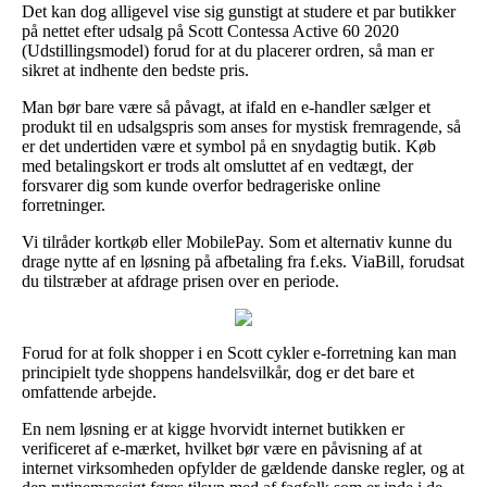
Det kan dog alligevel vise sig gunstigt at studere et par butikker
på nettet efter udsalg på Scott Contessa Active 60 2020
(Udstillingsmodel) forud for at du placerer ordren, så man er
sikret at indhente den bedste pris.
Man bør bare være så påvagt, at ifald en e-handler sælger et
produkt til en udsalgspris som anses for mystisk fremragende, så
er det undertiden være et symbol på en snydagtig butik. Køb
med betalingskort er trods alt omsluttet af en vedtægt, der
forsvarer dig som kunde overfor bedrageriske online
forretninger.
Vi tilråder kortkøb eller MobilePay. Som et alternativ kunne du
drage nytte af en løsning på afbetaling fra f.eks. ViaBill, forudsat
du tilstræber at afdrage prisen over en periode.
Forud for at folk shopper i en Scott cykler e-forretning kan man
principielt tyde shoppens handelsvilkår, dog er det bare et
omfattende arbejde.
En nem løsning er at kigge hvorvidt internet butikken er
verificeret af e-mærket, hvilket bør være en påvisning af at
internet virksomheden opfylder de gældende danske regler, og at