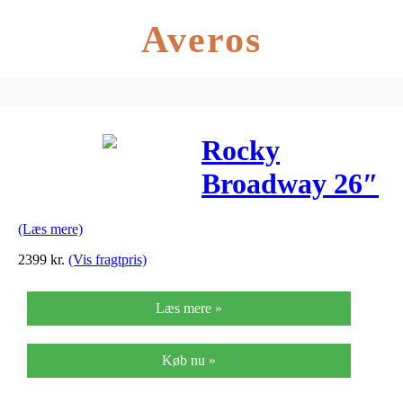
Averos
Rocky
Broadway 26″
drengecykel
(Læs mere)
med 3 gear –
2399
kr.
(Vis fragtpris)
Sølv
Læs mere »
Køb nu »