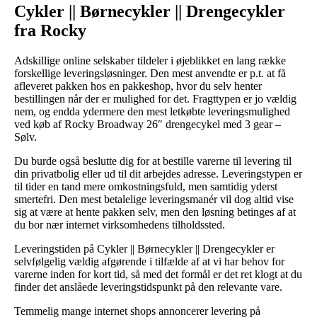
Cykler || Børnecykler || Drengecykler
fra Rocky
Adskillige online selskaber tildeler i øjeblikket en lang række
forskellige leveringsløsninger. Den mest anvendte er p.t. at få
afleveret pakken hos en pakkeshop, hvor du selv henter
bestillingen når der er mulighed for det. Fragttypen er jo vældig
nem, og endda ydermere den mest letkøbte leveringsmulighed
ved køb af Rocky Broadway 26″ drengecykel med 3 gear –
Sølv.
Du burde også beslutte dig for at bestille varerne til levering til
din privatbolig eller ud til dit arbejdes adresse. Leveringstypen er
til tider en tand mere omkostningsfuld, men samtidig yderst
smertefri. Den mest betalelige leveringsmanér vil dog altid vise
sig at være at hente pakken selv, men den løsning betinges af at
du bor nær internet virksomhedens tilholdssted.
Leveringstiden på Cykler || Børnecykler || Drengecykler er
selvfølgelig vældig afgørende i tilfælde af at vi har behov for
varerne inden for kort tid, så med det formål er det ret klogt at du
finder det anslåede leveringstidspunkt på den relevante vare.
Temmelig mange internet shops annoncerer levering på