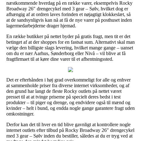
næstkommende hverdag på en række varer, eksempelvis Rocky
Broadway 26″ drengecykel med 3 gear – Sølv, hvilket dog er
afhængig af at ordren laves forinden et nøjagtigt klokkeslæt, så
at de sandsynligvis kan nå at få de nye varer på posthuset inden
lagermedarbejderne drager hjemad.
En række butikker på nettet byder på gratis fragt, men tit er det
betinget af at der shoppes for en fastsat sum. Alternativt skal man
vælge den billigste slags levering, hvilket mange gange – uanset
om du er nær Aarhus, Sønderborg eller Nivå – vil blive at få
fragtfirmaet til at køre dine varer til et afhentningssted.
Det er efterhånden i høj grad overkommeligt for alle og enhver
at sammenholde priser fra diverse internet virksomheder, og af
den grund har langt de fleste Rocky outlets på nettet været
presset til at at tvinge priserne på specielt deres bedst i test
produkter – til piger og drenge, og endvidere også til mænd og
kvinder – helt i bund, og endda nogle gange garantere fragt uden
omkostninger.
Derfor kan det til hver en tid blive gavnligt at kontrollere nogle
internet outlets efter tilbud på Rocky Broadway 26″ drengecykel
med 3 gear – Sølv inden du bestiller, således at du er tryg ved at