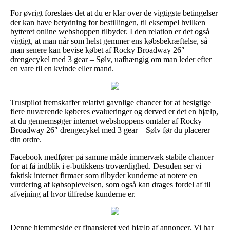
For øvrigt foreslåes det at du er klar over de vigtigste betingelser
der kan have betydning for bestillingen, til eksempel hvilken
bytteret online webshoppen tilbyder. I den relation er det også
vigtigt, at man når som helst gemmer ens købsbekræftelse, så
man senere kan bevise købet af Rocky Broadway 26″
drengecykel med 3 gear – Sølv, uafhængig om man leder efter
en vare til en kvinde eller mand.
Trustpilot fremskaffer relativt gavnlige chancer for at besigtige
flere nuværende køberes evalueringer og derved er det en hjælp,
at du gennemsøger internet webshoppens omtaler af Rocky
Broadway 26″ drengecykel med 3 gear – Sølv før du placerer
din ordre.
Facebook medfører på samme måde immervæk stabile chancer
for at få indblik i e-butikkens troværdighed. Desuden ser vi
faktisk internet firmaer som tilbyder kunderne at notere en
vurdering af købsoplevelsen, som også kan drages fordel af til
afvejning af hvor tilfredse kunderne er.
Denne hjemmeside er finansieret ved hjælp af annoncer. Vi har