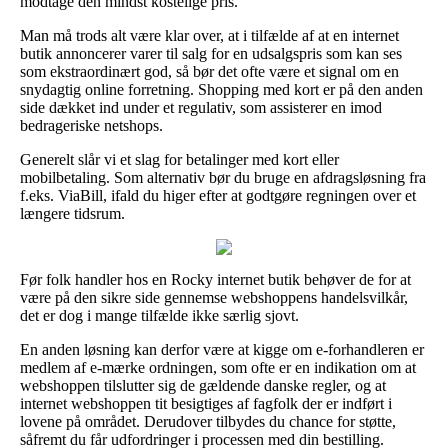
modtage den mindst kostelige pris.
Man må trods alt være klar over, at i tilfælde af at en internet
butik annoncerer varer til salg for en udsalgspris som kan ses
som ekstraordinært god, så bør det ofte være et signal om en
snydagtig online forretning. Shopping med kort er på den anden
side dækket ind under et regulativ, som assisterer en imod
bedrageriske netshops.
Generelt slår vi et slag for betalinger med kort eller
mobilbetaling. Som alternativ bør du bruge en afdragsløsning fra
f.eks. ViaBill, ifald du higer efter at godtgøre regningen over et
længere tidsrum.
Før folk handler hos en Rocky internet butik behøver de for at
være på den sikre side gennemse webshoppens handelsvilkår,
det er dog i mange tilfælde ikke særlig sjovt.
En anden løsning kan derfor være at kigge om e-forhandleren er
medlem af e-mærke ordningen, som ofte er en indikation om at
webshoppen tilslutter sig de gældende danske regler, og at
internet webshoppen tit besigtiges af fagfolk der er indført i
lovene på området. Derudover tilbydes du chance for støtte,
såfremt du får udfordringer i processen med din bestilling.