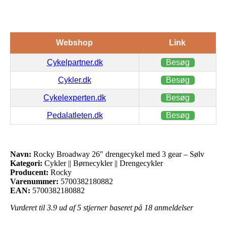
Webshop
Link
Cykelpartner.dk
Besøg
Cykler.dk
Besøg
Cykelexperten.dk
Besøg
Pedalatleten.dk
Besøg
Navn:
Rocky Broadway 26″ drengecykel med 3 gear – Sølv
Kategori:
Cykler || Børnecykler || Drengecykler
Producent:
Rocky
Varenummer:
5700382180882
EAN:
5700382180882
Vurderet til
3.9
ud af 5 stjerner baseret på
18
anmeldelser