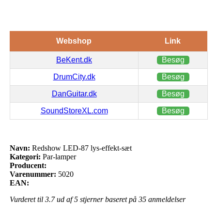
Webshop
Link
BeKent.dk
Besøg
DrumCity.dk
Besøg
DanGuitar.dk
Besøg
SoundStoreXL.com
Besøg
Navn:
Redshow LED-87 lys-effekt-sæt
Kategori:
Par-lamper
Producent:
Varenummer:
5020
EAN:
Vurderet til
3.7
ud af 5 stjerner baseret på
35
anmeldelser