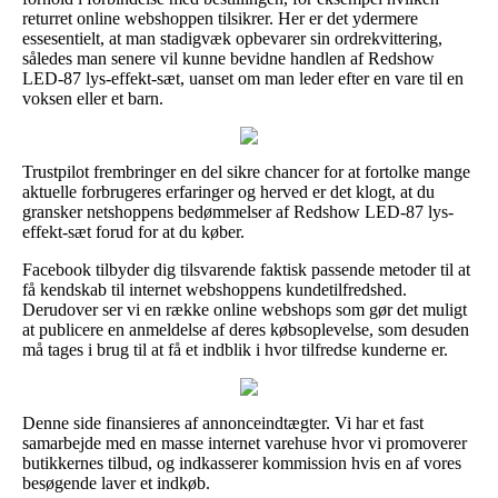
returret online webshoppen tilsikrer. Her er det ydermere
essesentielt, at man stadigvæk opbevarer sin ordrekvittering,
således man senere vil kunne bevidne handlen af Redshow
LED-87 lys-effekt-sæt, uanset om man leder efter en vare til en
voksen eller et barn.
Trustpilot frembringer en del sikre chancer for at fortolke mange
aktuelle forbrugeres erfaringer og herved er det klogt, at du
gransker netshoppens bedømmelser af Redshow LED-87 lys-
effekt-sæt forud for at du køber.
Facebook tilbyder dig tilsvarende faktisk passende metoder til at
få kendskab til internet webshoppens kundetilfredshed.
Derudover ser vi en række online webshops som gør det muligt
at publicere en anmeldelse af deres købsoplevelse, som desuden
må tages i brug til at få et indblik i hvor tilfredse kunderne er.
Denne side finansieres af annonceindtægter. Vi har et fast
samarbejde med en masse internet varehuse hvor vi promoverer
butikkernes tilbud, og indkasserer kommission hvis en af vores
besøgende laver et indkøb.