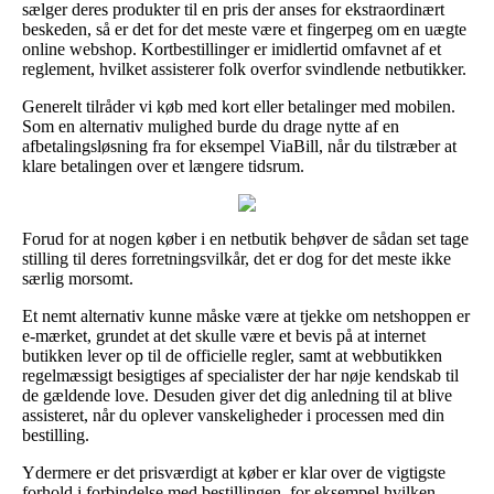
sælger deres produkter til en pris der anses for ekstraordinært
beskeden, så er det for det meste være et fingerpeg om en uægte
online webshop. Kortbestillinger er imidlertid omfavnet af et
reglement, hvilket assisterer folk overfor svindlende netbutikker.
Generelt tilråder vi køb med kort eller betalinger med mobilen.
Som en alternativ mulighed burde du drage nytte af en
afbetalingsløsning fra for eksempel ViaBill, når du tilstræber at
klare betalingen over et længere tidsrum.
Forud for at nogen køber i en netbutik behøver de sådan set tage
stilling til deres forretningsvilkår, det er dog for det meste ikke
særlig morsomt.
Et nemt alternativ kunne måske være at tjekke om netshoppen er
e-mærket, grundet at det skulle være et bevis på at internet
butikken lever op til de officielle regler, samt at webbutikken
regelmæssigt besigtiges af specialister der har nøje kendskab til
de gældende love. Desuden giver det dig anledning til at blive
assisteret, når du oplever vanskeligheder i processen med din
bestilling.
Ydermere er det prisværdigt at køber er klar over de vigtigste
forhold i forbindelse med bestillingen, for eksempel hvilken