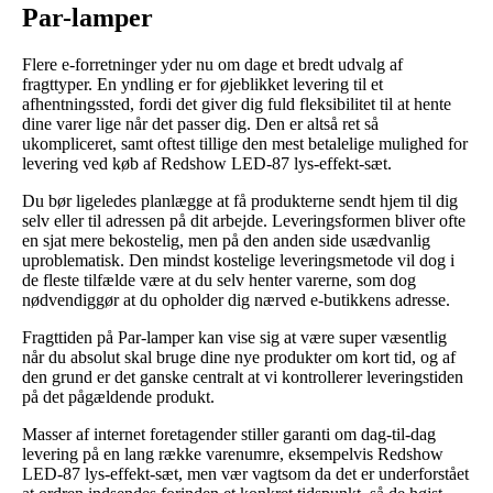
Par-lamper
Flere e-forretninger yder nu om dage et bredt udvalg af
fragttyper. En yndling er for øjeblikket levering til et
afhentningssted, fordi det giver dig fuld fleksibilitet til at hente
dine varer lige når det passer dig. Den er altså ret så
ukompliceret, samt oftest tillige den mest betalelige mulighed for
levering ved køb af Redshow LED-87 lys-effekt-sæt.
Du bør ligeledes planlægge at få produkterne sendt hjem til dig
selv eller til adressen på dit arbejde. Leveringsformen bliver ofte
en sjat mere bekostelig, men på den anden side usædvanlig
uproblematisk. Den mindst kostelige leveringsmetode vil dog i
de fleste tilfælde være at du selv henter varerne, som dog
nødvendiggør at du opholder dig nærved e-butikkens adresse.
Fragttiden på Par-lamper kan vise sig at være super væsentlig
når du absolut skal bruge dine nye produkter om kort tid, og af
den grund er det ganske centralt at vi kontrollerer leveringstiden
på det pågældende produkt.
Masser af internet foretagender stiller garanti om dag-til-dag
levering på en lang række varenumre, eksempelvis Redshow
LED-87 lys-effekt-sæt, men vær vagtsom da det er underforstået