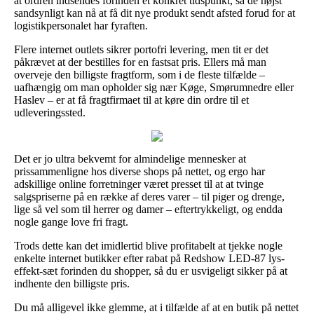
at ordren indsendes forinden et konkret tidspunkt, så de højst
sandsynligt kan nå at få dit nye produkt sendt afsted forud for at
logistikpersonalet har fyraften.
Flere internet outlets sikrer portofri levering, men tit er det
påkrævet at der bestilles for en fastsat pris. Ellers må man
overveje den billigste fragtform, som i de fleste tilfælde –
uafhængig om man opholder sig nær Køge, Smørumnedre eller
Haslev – er at få fragtfirmaet til at køre din ordre til et
udleveringssted.
Det er jo ultra bekvemt for almindelige mennesker at
prissammenligne hos diverse shops på nettet, og ergo har
adskillige online forretninger været presset til at at tvinge
salgspriserne på en række af deres varer – til piger og drenge,
lige så vel som til herrer og damer – eftertrykkeligt, og endda
nogle gange love fri fragt.
Trods dette kan det imidlertid blive profitabelt at tjekke nogle
enkelte internet butikker efter rabat på Redshow LED-87 lys-
effekt-sæt forinden du shopper, så du er usvigeligt sikker på at
indhente den billigste pris.
Du må alligevel ikke glemme, at i tilfælde af at en butik på nettet