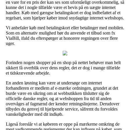
en vare for en pris der kan ses som uforståeligt overkommelig, så
kunne det i nogle tilfælde være et bevis på en uægte internet
handler. Køb med gængse betalingskort er dog indbefattet af et
regelsæt, som hjælper køber imod snydagtige internet webshops.
Vi anbefaler køb med betalingskort eller betalinger med mobilen.
Som en alternativ mulighed bør du anvende et tilbud som fx
ViaBill, ifald du efterspørger at honorere regningen over flere
uger.
Forinden nogen shopper på en shop på nettet behøver man helt
sikkert få overblik over dens regler, det er dog i mange tilfælde
et tidskrævende arbejde.
En anden løsning kan være at undersøge om internet
forhandleren er medlem af e-mærke ordningen, grundet at det
burde være en sikring om at webbutikken tilslutter sig de
officielle danske regler, og at webshoppen fra tid til anden
overvåges af fagmænd der kender retningslinjerne. Derudover
tilbydes du genvej til hjælpende service, såfremt du forvoldes
vanskeligheder med dit indkøb.
Ligeså foreslår vi at køberen er oppe på mærkerne omkring de
mest vedkommende reglementer der kan influere på købet, som