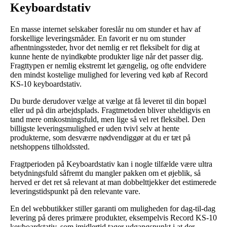
Keyboardstativ
En masse internet selskaber foreslår nu om stunder et hav af
forskellige leveringsmåder. En favorit er nu om stunder
afhentningssteder, hvor det nemlig er ret fleksibelt for dig at
kunne hente de nyindkøbte produkter lige når det passer dig.
Fragttypen er nemlig ekstremt let gængelig, og ofte endvidere
den mindst kostelige mulighed for levering ved køb af Record
KS-10 keyboardstativ.
Du burde derudover vælge at vælge at få leveret til din bopæl
eller ud på din arbejdsplads. Fragtmetoden bliver uheldigvis en
tand mere omkostningsfuld, men lige så vel ret fleksibel. Den
billigste leveringsmulighed er uden tvivl selv at hente
produkterne, som desværre nødvendiggør at du er tæt på
netshoppens tilholdssted.
Fragtperioden på Keyboardstativ kan i nogle tilfælde være ultra
betydningsfuld såfremt du mangler pakken om et øjeblik, så
herved er det ret så relevant at man dobbelttjekker det estimerede
leveringstidspunkt på den relevante vare.
En del webbutikker stiller garanti om muligheden for dag-til-dag
levering på deres primære produkter, eksempelvis Record KS-10
keyboardstativ, som imidlertid tager udgangspunkt i at der