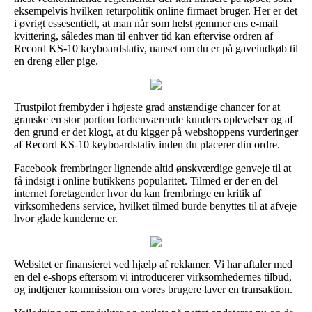
eksempelvis hvilken returpolitik online firmaet bruger. Her er det
i øvrigt essesentielt, at man når som helst gemmer ens e-mail
kvittering, således man til enhver tid kan eftervise ordren af
Record KS-10 keyboardstativ, uanset om du er på gaveindkøb til
en dreng eller pige.
Trustpilot frembyder i højeste grad anstændige chancer for at
granske en stor portion forhenværende kunders oplevelser og af
den grund er det klogt, at du kigger på webshoppens vurderinger
af Record KS-10 keyboardstativ inden du placerer din ordre.
Facebook frembringer lignende altid ønskværdige genveje til at
få indsigt i online butikkens popularitet. Tilmed er der en del
internet foretagender hvor du kan frembringe en kritik af
virksomhedens service, hvilket tilmed burde benyttes til at afveje
hvor glade kunderne er.
Websitet er finansieret ved hjælp af reklamer. Vi har aftaler med
en del e-shops eftersom vi introducerer virksomhedernes tilbud,
og indtjener kommission om vores brugere laver en transaktion.