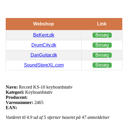
Webshop
Link
BeKent.dk
Besøg
DrumCity.dk
Besøg
DanGuitar.dk
Besøg
SoundStoreXL.com
Besøg
Navn:
Record KS-10 keyboardstativ
Kategori:
Keyboardstativ
Producent:
Varenummer:
2465
EAN:
Vurderet til
4.9
ud af 5 stjerner baseret på
47
anmeldelser