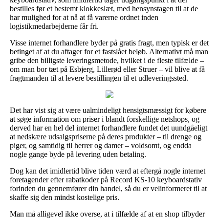
bestilles før et bestemt klokkeslæt, med hensynstagen til at de
har mulighed for at nå at få varerne ordnet inden
logistikmedarbejderne får fri.
Visse internet forhandlere byder på gratis fragt, men typisk er det
betinget af at du aftager for et fastslået beløb. Alternativt må man
gribe den billigste leveringsmetode, hvilket i de fleste tilfælde –
om man bor tæt på Esbjerg, Lillerød eller Struer – vil blive at få
fragtmanden til at levere bestillingen til et udleveringssted.
Det har vist sig at være ualmindeligt hensigtsmæssigt for købere
at søge information om priser i blandt forskellige netshops, og
derved har en hel del internet forhandlere fundet det uundgåeligt
at nedskære udsalgspriserne på deres produkter – til drenge og
piger, og samtidig til herrer og damer – voldsomt, og endda
nogle gange byde på levering uden betaling.
Dog kan det imidlertid blive tiden værd at eftergå nogle internet
foretagender efter rabatkoder på Record KS-10 keyboardstativ
forinden du gennemfører din handel, så du er velinformeret til at
skaffe sig den mindst kostelige pris.
Man må alligevel ikke overse, at i tilfælde af at en shop tilbyder