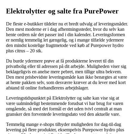
Elektrolytter og salte fra PurePower
De fleste e-butikker tildeler nu et bredt udvalg af leveringsmåder.
Den mest moderne er i dag afhentningssteder, hvor du selv kan
hente ordren når det passer ind i din kalender. Leveringsformen
er nemlig temmelig let gængelig, og i mange tilfælde ydermere
den mindst kostelige fragtmetode ved køb af Purepower hydro
plus citrus – 20 stk.
Du burde ydermere prøve at få produkterne leveret til din
privatbolig eller til adressen på dit arbejde. Muligheden viser sig
beklageligvis en anelse mere pebret, men tillige ultra bekvem.
Den mest prisbevidste leveringsmåde kan ikke benægtes at være
at hente pakken selv, som desværre kræver at du lever med kort
afstand til online forhandlerens arbejdslager.
Leveringstidspunktet på Elektrolytter og salte kan vise sig at
være ualmindeligt bestemmende forudsat vi har brug for varen
omgående, så med det formål er det uden tvivl centralt at man
gransker den forventede leveringsdato ved den aktuelle vare.
Temmelig mange e-shops tilbyder muligheden for dag-til-dag
levering på flere produkter, eksempelvis Purepower hydro plus