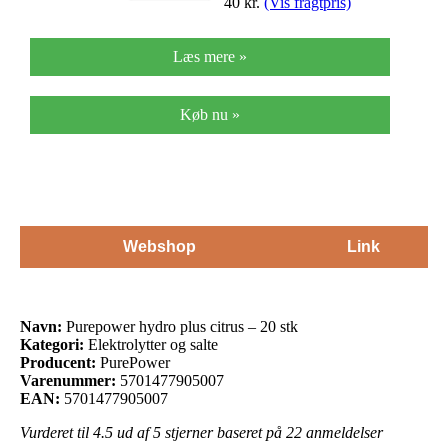
40
kr.
(Vis fragtpris)
Læs mere »
Køb nu »
Webshop
Link
Navn:
Purepower hydro plus citrus – 20 stk
Kategori:
Elektrolytter og salte
Producent:
PurePower
Varenummer:
5701477905007
EAN:
5701477905007
Vurderet til
4.5
ud af 5 stjerner baseret på
22
anmeldelser