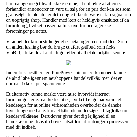
Du må lige meget hvad ikke glemme, at i tilfælde af at en e-
forhandler annoncerer en vare til salg for en pris der kan ses som
grænseløst tiltalende, er det i nogle tilfælde være et faresignal om
en uoprigtig shop. Handler med kort er heldigvis omsluttet af en
forordning, hvilket passer på folk overfor bedrageriske
forretninger på nettet.
Vi anbefaler kortbestillinger eller betalinger med mobilen. Som
en anden løsning bør du bruge et afdragstilbud som f.eks.
ViaBill, i tilfælde af at du higer efter at afbetale beløbet senere.
Inden folk bestiller i en PurePower internet virksomhed kunne
de altid løbe igennem netshoppens handelsvilkår, men det er
normalt ikke super spændende.
Et alternativ kunne måske være at se hvorvidt internet
forretningen er e-mærke tilsluttet, hvilket længe har været et
kendetegn for at online virksomheden overholder de danske
love, tillige med at e-firmaet løbende undersøges af fagfolk som
kender vilkårene. Derudover giver det dig lejlighed til en
håndsrækning, hvis du bliver udsat for udfordringer i processen
med dit indkøb.