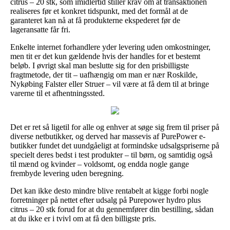
citrus – 20 stk, som imidlertid stiller krav om at transaktionen
realiseres før et konkret tidspunkt, med det formål at de
garanteret kan nå at få produkterne ekspederet før de
lageransatte får fri.
Enkelte internet forhandlere yder levering uden omkostninger,
men tit er det kun gældende hvis der handles for et bestemt
beløb. I øvrigt skal man beslutte sig for den prisbilligste
fragtmetode, der tit – uafhængig om man er nær Roskilde,
Nykøbing Falster eller Struer – vil være at få dem til at bringe
varerne til et afhentningssted.
Det er ret så ligetil for alle og enhver at søge sig frem til priser på
diverse netbutikker, og derved har massevis af PurePower e-
butikker fundet det uundgåeligt at formindske udsalgspriserne på
specielt deres bedst i test produkter – til børn, og samtidig også
til mænd og kvinder – voldsomt, og endda nogle gange
frembyde levering uden beregning.
Det kan ikke desto mindre blive rentabelt at kigge forbi nogle
forretninger på nettet efter udsalg på Purepower hydro plus
citrus – 20 stk forud for at du gennemfører din bestilling, sådan
at du ikke er i tvivl om at få den billigste pris.