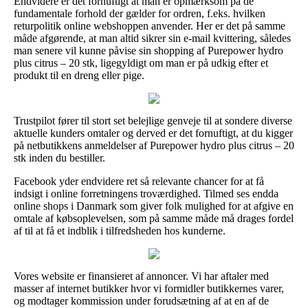
Endvidere er det fornuftigt at man er opmærksom på de
fundamentale forhold der gælder for ordren, f.eks. hvilken
returpolitik online webshoppen anvender. Her er det på samme
måde afgørende, at man altid sikrer sin e-mail kvittering, således
man senere vil kunne påvise sin shopping af Purepower hydro
plus citrus – 20 stk, ligegyldigt om man er på udkig efter et
produkt til en dreng eller pige.
Trustpilot fører til stort set belejlige genveje til at sondere diverse
aktuelle kunders omtaler og derved er det fornuftigt, at du kigger
på netbutikkens anmeldelser af Purepower hydro plus citrus – 20
stk inden du bestiller.
Facebook yder endvidere ret så relevante chancer for at få
indsigt i online forretningens troværdighed. Tilmed ses endda
online shops i Danmark som giver folk mulighed for at afgive en
omtale af købsoplevelsen, som på samme måde må drages fordel
af til at få et indblik i tilfredsheden hos kunderne.
Vores website er finansieret af annoncer. Vi har aftaler med
masser af internet butikker hvor vi formidler butikkernes varer,
og modtager kommission under forudsætning af at en af de