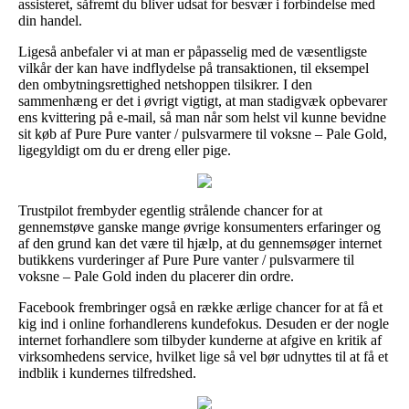
assisteret, såfremt du bliver udsat for besvær i forbindelse med
din handel.
Ligeså anbefaler vi at man er påpasselig med de væsentligste
vilkår der kan have indflydelse på transaktionen, til eksempel
den ombytningsrettighed netshoppen tilsikrer. I den
sammenhæng er det i øvrigt vigtigt, at man stadigvæk opbevarer
ens kvittering på e-mail, så man når som helst vil kunne bevidne
sit køb af Pure Pure vanter / pulsvarmere til voksne – Pale Gold,
ligegyldigt om du er dreng eller pige.
Trustpilot frembyder egentlig strålende chancer for at
gennemstøve ganske mange øvrige konsumenters erfaringer og
af den grund kan det være til hjælp, at du gennemsøger internet
butikkens vurderinger af Pure Pure vanter / pulsvarmere til
voksne – Pale Gold inden du placerer din ordre.
Facebook frembringer også en række ærlige chancer for at få et
kig ind i online forhandlerens kundefokus. Desuden er der nogle
internet forhandlere som tilbyder kunderne at afgive en kritik af
virksomhedens service, hvilket lige så vel bør udnyttes til at få et
indblik i kundernes tilfredshed.