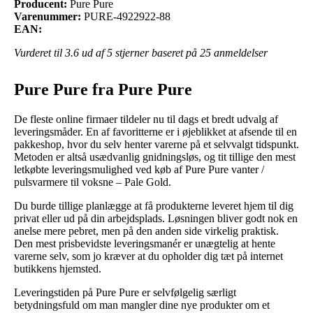
Producent:
Pure Pure
Varenummer:
PURE-4922922-88
EAN:
Vurderet til
3.6
ud af 5 stjerner baseret på
25
anmeldelser
Pure Pure fra Pure Pure
De fleste online firmaer tildeler nu til dags et bredt udvalg af
leveringsmåder. En af favoritterne er i øjeblikket at afsende til en
pakkeshop, hvor du selv henter varerne på et selvvalgt tidspunkt.
Metoden er altså usædvanlig gnidningsløs, og tit tillige den mest
letkøbte leveringsmulighed ved køb af Pure Pure vanter /
pulsvarmere til voksne – Pale Gold.
Du burde tillige planlægge at få produkterne leveret hjem til dig
privat eller ud på din arbejdsplads. Løsningen bliver godt nok en
anelse mere pebret, men på den anden side virkelig praktisk.
Den mest prisbevidste leveringsmanér er unægtelig at hente
varerne selv, som jo kræver at du opholder dig tæt på internet
butikkens hjemsted.
Leveringstiden på Pure Pure er selvfølgelig særligt
betydningsfuld om man mangler dine nye produkter om et