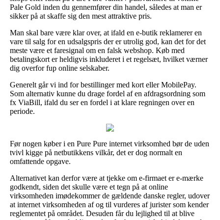
Pale Gold inden du gennemfører din handel, således at man er
sikker på at skaffe sig den mest attraktive pris.
Man skal bare være klar over, at ifald en e-butik reklamerer en
vare til salg for en udsalgspris der er utrolig god, kan det for det
meste være et faresignal om en falsk webshop. Køb med
betalingskort er heldigvis inkluderet i et regelsæt, hvilket værner
dig overfor fup online selskaber.
Generelt går vi ind for bestillinger med kort eller MobilePay.
Som alternativ kunne du drage fordel af en afdragsordning som
fx ViaBill, ifald du ser en fordel i at klare regningen over en
periode.
Før nogen køber i en Pure Pure internet virksomhed bør de uden
tvivl kigge på netbutikkens vilkår, det er dog normalt en
omfattende opgave.
Alternativet kan derfor være at tjekke om e-firmaet er e-mærke
godkendt, siden det skulle være et tegn på at online
virksomheden imødekommer de gældende danske regler, udover
at internet virksomheden af og til vurderes af jurister som kender
reglementet på området. Desuden får du lejlighed til at blive