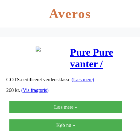
Averos
Pure Pure
vanter /
pulsvarmere
GOTS-certificeret verdensklasse
(Læs mere)
til voksne –
260
kr.
(Vis fragtpris)
Pale Gold
Læs mere »
Køb nu »