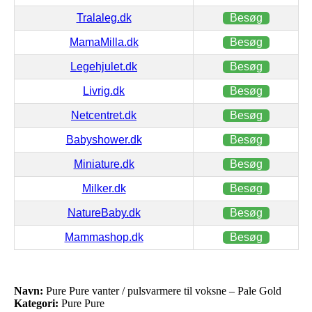
Tralaleg.dk
Besøg
MamaMilla.dk
Besøg
Legehjulet.dk
Besøg
Livrig.dk
Besøg
Netcentret.dk
Besøg
Babyshower.dk
Besøg
Miniature.dk
Besøg
Milker.dk
Besøg
NatureBaby.dk
Besøg
Mammashop.dk
Besøg
Navn:
Pure Pure vanter / pulsvarmere til voksne – Pale Gold
Kategori:
Pure Pure