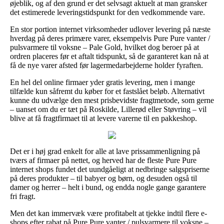
øjeblik, og af den grund er det selvsagt aktuelt at man gransker
det estimerede leveringstidspunkt for den vedkommende vare.
En stor portion internet virksomheder udlover levering på næste
hverdag på deres primære varer, eksempelvis Pure Pure vanter /
pulsvarmere til voksne – Pale Gold, hvilket dog beroer på at
ordren placeres før et aftalt tidspunkt, så de garanteret kan nå at
få de nye varer afsted før lagermedarbejderne holder fyraften.
En hel del online firmaer yder gratis levering, men i mange
tilfælde kun såfremt du køber for et fastslået beløb. Alternativt
kunne du udvælge den mest prisbevidste fragtmetode, som gerne
– uanset om du er tæt på Roskilde, Lillerød eller Støvring – vil
blive at få fragtfirmaet til at levere varerne til en pakkeshop.
Det er i høj grad enkelt for alle at lave prissammenligning på
tværs af firmaer på nettet, og herved har de fleste Pure Pure
internet shops fundet det uundgåeligt at nedbringe salgspriserne
på deres produkter – til babyer og børn, og desuden også til
damer og herrer – helt i bund, og endda nogle gange garantere
fri fragt.
Men det kan immervæk være profitabelt at tjekke indtil flere e-
shops efter rabat på Pure Pure vanter / pulsvarmere til voksne –