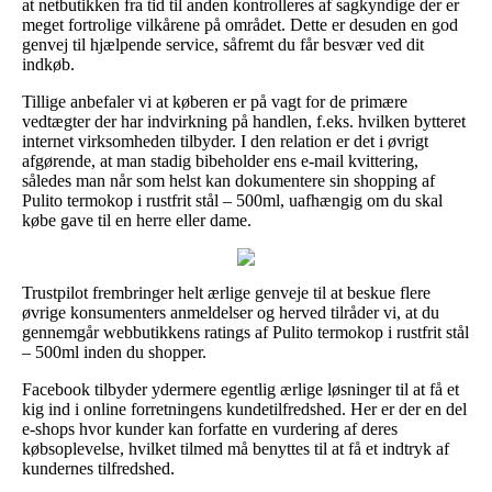
at netbutikken fra tid til anden kontrolleres af sagkyndige der er
meget fortrolige vilkårene på området. Dette er desuden en god
genvej til hjælpende service, såfremt du får besvær ved dit
indkøb.
Tillige anbefaler vi at køberen er på vagt for de primære
vedtægter der har indvirkning på handlen, f.eks. hvilken bytteret
internet virksomheden tilbyder. I den relation er det i øvrigt
afgørende, at man stadig bibeholder ens e-mail kvittering,
således man når som helst kan dokumentere sin shopping af
Pulito termokop i rustfrit stål – 500ml, uafhængig om du skal
købe gave til en herre eller dame.
Trustpilot frembringer helt ærlige genveje til at beskue flere
øvrige konsumenters anmeldelser og herved tilråder vi, at du
gennemgår webbutikkens ratings af Pulito termokop i rustfrit stål
– 500ml inden du shopper.
Facebook tilbyder ydermere egentlig ærlige løsninger til at få et
kig ind i online forretningens kundetilfredshed. Her er der en del
e-shops hvor kunder kan forfatte en vurdering af deres
købsoplevelse, hvilket tilmed må benyttes til at få et indtryk af
kundernes tilfredshed.