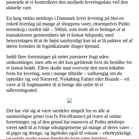
passende at vi kontrollerer den anslåede leveringsdato ved den
aktuelle vare.
En lang række netshops i Danmark lover levering på blot en
enkelt hverdag på mange af shoppens varer, eksempelvis Pulito
termokop i rustfrit stål – 500ml, som trods alt er betinget af at
transaktionen gennemføres før et fastsat tidspunkt, med
hensynstagen til at de højst sandsynligt kan nå at få pakken ud af
døren forinden de logistikansatte drager hjemad.
Indtil flere forretninger på nettet præsterer fragt uden
omkostninger, men ofte er det kun gældende hvis du bestiller for
et fastsat beløb. Ellers skulle man overveje den mest letkøbte
form for levering, som i mange tilfælde – uafhængig om du
opholder sig ved Næstved, Nykøbing Falster eller Brande – vil
være at få fragtmanden til at bringe din ordre til et
udleveringssted.
Det har vist sig at være særdeles simpelt for os alle at
sammenligne priser (via fx PriceRunner) på tværs af online
forretninger, og af den grund har massevis af Pulito netshops
været nødt til at tvinge udsalgspriserne på mange af deres varer –
til piger og drenge, og ligeledes også til voksne – eftertrykkeligt,
og endda nogle gange frembyde fragt uden betaling.