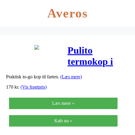
Averos
Pulito
termokop i
rustfrit stål –
Praktisk to-go kop til farten.
(Læs mere)
500ml
170
kr.
(Vis fragtpris)
Læs mere »
Køb nu »