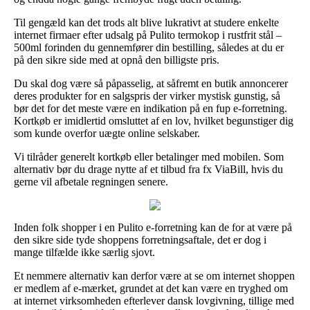
Til gengæld kan det trods alt blive lukrativt at studere enkelte
internet firmaer efter udsalg på Pulito termokop i rustfrit stål –
500ml forinden du gennemfører din bestilling, således at du er
på den sikre side med at opnå den billigste pris.
Du skal dog være så påpasselig, at såfremt en butik annoncerer
deres produkter for en salgspris der virker mystisk gunstig, så
bør det for det meste være en indikation på en fup e-forretning.
Kortkøb er imidlertid omsluttet af en lov, hvilket begunstiger dig
som kunde overfor uægte online selskaber.
Vi tilråder generelt kortkøb eller betalinger med mobilen. Som
alternativ bør du drage nytte af et tilbud fra fx ViaBill, hvis du
gerne vil afbetale regningen senere.
Inden folk shopper i en Pulito e-forretning kan de for at være på
den sikre side tyde shoppens forretningsaftale, det er dog i
mange tilfælde ikke særlig sjovt.
Et nemmere alternativ kan derfor være at se om internet shoppen
er medlem af e-mærket, grundet at det kan være en tryghed om
at internet virksomheden efterlever dansk lovgivning, tillige med