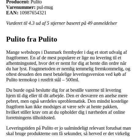
Producent:
Pulito
Varenummer:
pul-mug
EAN:
10987654321
Vurderet til
4.3
ud af 5 stjerner baseret på
49
anmeldelser
Pulito fra Pulito
Mange webshops i Danmark frembyder i dag et stort udvalg af
fragtformer. En af de mest populære er lige nu levering til et
afhentningssted, hvor det er nemt for dig at hente din ordre når
du har lyst. Fragtmetoden er nemlig temmelig fremkommelig, og
oftest desuden den mest betalelige leveringsversion ved køb af
Pulito termokop i rustfrit stål – 500ml.
Du burde også beslutte dig for at bestille varerne til levering
hjem til dig eller til dit arbejde. Den er desværre en anelse mere
pebret, men også særdeles uproblematisk. Den mindst kostelige
fragtform kan ikke modsiges at være selv at hente pakken,
hvilket stiller krav om at du opholder dig i nærheden af online
forretningens tilholdssted.
Leveringstiden på Pulito er jo ualmindeligt relevant forudsat man
skal bruge produkterne om få sekunder, så herved er det virkelig