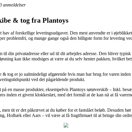
0
anmeldelser
 skibe & tog fra Plantoys
et hav af forskellige leveringsudgaver. Den mest anvendte er i øjeblikk
uper problemfri, og mange gange også den billigste form for levering ve
 til din privatadresse eller ud til dit arbejdes adresse. Den bliver typi
sning kan ikke modsiges at være at du selv henter pakken, hvilket beti
ibe & tog er jo ualmindeligt afgørende hvis man har brug for varen inden 
leveringstidspunkt ved det pågældende produkt.
på en masse produkter, eksempelvis Plantoys sørøverskib – Inkl. besæ
es inden et givent klokkeslæt, med det formål at de kan nå at få varerne 
t, men tit er det påkrævet at du køber for et fastslået beløb. Desuden bø
ng, Holbæk eller Aars – vil være at få fragtfirmaet til at bringe din ordr