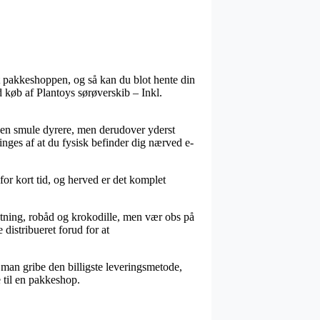
et pakkeshoppen, og så kan du blot hente din
d køb af Plantoys sørøverskib – Inkl.
sk en smule dyrere, men derudover yderst
nges af at du fysisk befinder dig nærved e-
for kort tid, og herved er det komplet
tning, robåd og krokodille, men vær obs på
distribueret forud for at
r man gribe den billigste leveringsmetode,
e til en pakkeshop.