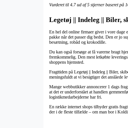
Vurderet til
4.7
ud af 5 stjerner baseret på
1
Legetøj || Indeleg || Biler,
En hel del online firmaer giver i vore dage 
pakke når det passer dig bedst. Den er jo s
besætning, robåd og krokodille.
Du kan også forsøge at få varerne bragt hjem
fremkommelig. Den mest letkøbte leveringslø
shoppens hjemsted.
Fragttiden på Legetøj || Indeleg || Biler, sk
meningsfuldt at vi besigtiger det anslåede 
Mange webbutikker annoncerer 1 dags fragt 
at det er underforstået at handlen gemmenfør
logistikmedarbejderne har fri.
En række internet shops tilbyder gratis frag
der i de fleste tilfælde – om man bor i Koldi