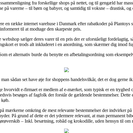
 prissammenligning fra forskellige shops på nettet, og til gengæld har ma
erne på varerne – til børn og babyer, og samtidig til voksne – drastisk, 
udere en række internet varehuse i Danmark efter rabatkoder på Plantoys 
linformeret til at modtage den skarpeste pris.
 webshop sælger deres varer til en pris der er uforståeligt fordelagtig, 
ngskort er trods alt inkluderet i en anordning, som skærmer dig imod fu
. Som et alternativ burde du benytte en afbetalingsordning som eksempelvi
 man sådan set have øje for shoppens handelsvilkår, det er dog gerne i
e hvorvidt e-firmaet er medlem af e-mærket, som typisk er en tryghed om
hedsvis besøges af fagfolk der forstår de gældende bestemmelser. Dette er
 køb.
e på mærkerne omkring de mest relevante bestemmelser der indvirker på
yder. På grund af dette er det ydermere relevant, at man permanent bib
ørøverskib – Inkl. besætning, robåd og krokodille, uden hensyn til om 