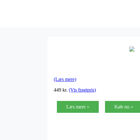
(Læs mere)
449
kr.
(Vis fragtpris)
Læs mere »
Køb nu »