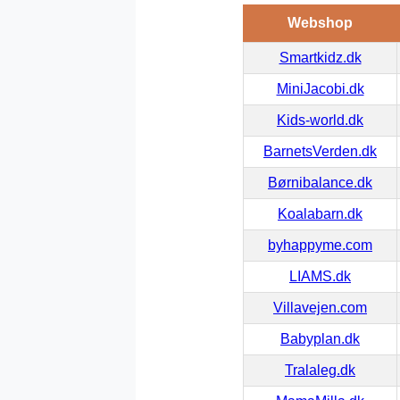
Webshop
Smartkidz.dk
MiniJacobi.dk
Kids-world.dk
BarnetsVerden.dk
Børnibalance.dk
Koalabarn.dk
byhappyme.com
LIAMS.dk
Villavejen.com
Babyplan.dk
Tralaleg.dk