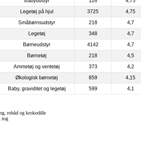
Babyudstyr
126
4,75
Legetøj på hjul
3725
4,75
Småbørnsudstyr
218
4,7
Legetøj
348
4,7
Børneudstyr
4142
4,7
Børnetøj
218
4,5
Ammetøj og ventetøj
373
4,2
Økologisk børnetøj
859
4,15
Baby, graviditet og legetøj
599
4,1
ng, robåd og krokodille
& tog