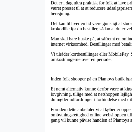
Det er i dag ultra praktisk for folk at lave
været presset til at at reducere udsalgspris
beregning.
Det kan til hver en tid være gunstigt at st
krokodille før du bestiller, sådan at du er ve
Man skal bare huske på, at såfremt en online
internet virksomhed. Bestillinger med betali
Vi tilråder kortbestillinger eller MobilePay
omkostningerne over en periode.
Inden folk shopper på en Plantoys butik bør
Et nemt alternativ kunne derfor være at kigg
lovgivning, tillige med at netshoppen lejlig
du møder udfordringer i forbindelse med dit
Foruden dette anbefaler vi at køber er opp
ombytningsrettighed online webshoppen tilb
gang vil kunne påvise handlen af Plantoys s