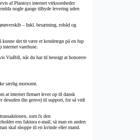
ssevis af Plantoys internet virksomheder
og endda nogle gange tilbyde levering uden
sørøverskib – Inkl. besætning, robåd og
så kunne det tit være et kendetegn på en fup
p internet varehuse.
s ViaBill, når du har til hensigt at honorere
kke særlig morsomt.
 at internet firmaet lever op til dansk
 desuden din genvej til support, for så vidt
 transaktionen, som fx den
eholder ens faktura e-mail, så man en anden
man skal shoppe til en kvinde eller mand.