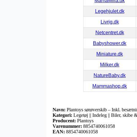
MamaMilla.dk
Legehjulet.dk
Livrig.dk
Netcentret.dk
Babyshower.dk
Miniature.dk
Milker.dk
NatureBaby.dk
Mammashop.dk
Navn:
Plantoys sørøverskib – Inkl. besætni
Kategori:
Legetøj || Indeleg || Biler, skibe 
Producent:
Plantoys
Varenummer:
8854740061058
EAN:
8854740061058