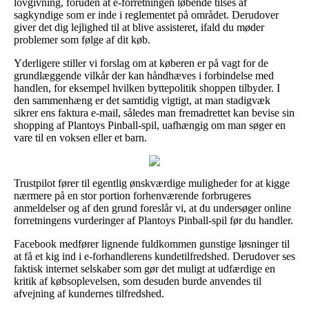
lovgivning, foruden at e-forretningen løbende tilses af
sagkyndige som er inde i reglementet på området. Derudover
giver det dig lejlighed til at blive assisteret, ifald du møder
problemer som følge af dit køb.
Yderligere stiller vi forslag om at køberen er på vagt for de
grundlæggende vilkår der kan håndhæves i forbindelse med
handlen, for eksempel hvilken byttepolitik shoppen tilbyder. I
den sammenhæng er det samtidig vigtigt, at man stadigvæk
sikrer ens faktura e-mail, således man fremadrettet kan bevise sin
shopping af Plantoys Pinball-spil, uafhængig om man søger en
vare til en voksen eller et barn.
Trustpilot fører til egentlig ønskværdige muligheder for at kigge
nærmere på en stor portion forhenværende forbrugeres
anmeldelser og af den grund foreslår vi, at du undersøger online
forretningens vurderinger af Plantoys Pinball-spil før du handler.
Facebook medfører lignende fuldkommen gunstige løsninger til
at få et kig ind i e-forhandlerens kundetilfredshed. Derudover ses
faktisk internet selskaber som gør det muligt at udfærdige en
kritik af købsoplevelsen, som desuden burde anvendes til
afvejning af kundernes tilfredshed.