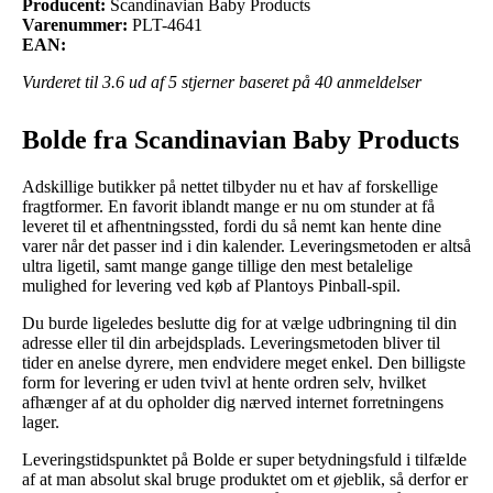
Producent:
Scandinavian Baby Products
Varenummer:
PLT-4641
EAN:
Vurderet til
3.6
ud af 5 stjerner baseret på
40
anmeldelser
Bolde fra Scandinavian Baby Products
Adskillige butikker på nettet tilbyder nu et hav af forskellige
fragtformer. En favorit iblandt mange er nu om stunder at få
leveret til et afhentningssted, fordi du så nemt kan hente dine
varer når det passer ind i din kalender. Leveringsmetoden er altså
ultra ligetil, samt mange gange tillige den mest betalelige
mulighed for levering ved køb af Plantoys Pinball-spil.
Du burde ligeledes beslutte dig for at vælge udbringning til din
adresse eller til din arbejdsplads. Leveringsmetoden bliver til
tider en anelse dyrere, men endvidere meget enkel. Den billigste
form for levering er uden tvivl at hente ordren selv, hvilket
afhænger af at du opholder dig nærved internet forretningens
lager.
Leveringstidspunktet på Bolde er super betydningsfuld i tilfælde
af at man absolut skal bruge produktet om et øjeblik, så derfor er