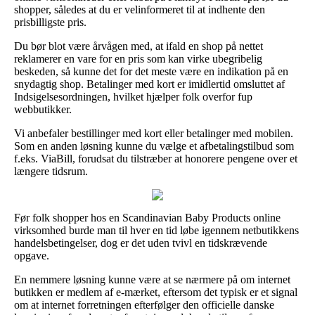
shopper, således at du er velinformeret til at indhente den
prisbilligste pris.
Du bør blot være årvågen med, at ifald en shop på nettet
reklamerer en vare for en pris som kan virke ubegribelig
beskeden, så kunne det for det meste være en indikation på en
snydagtig shop. Betalinger med kort er imidlertid omsluttet af
Indsigelsesordningen, hvilket hjælper folk overfor fup
webbutikker.
Vi anbefaler bestillinger med kort eller betalinger med mobilen.
Som en anden løsning kunne du vælge et afbetalingstilbud som
f.eks. ViaBill, forudsat du tilstræber at honorere pengene over et
længere tidsrum.
Før folk shopper hos en Scandinavian Baby Products online
virksomhed burde man til hver en tid løbe igennem netbutikkens
handelsbetingelser, dog er det uden tvivl en tidskrævende
opgave.
En nemmere løsning kunne være at se nærmere på om internet
butikken er medlem af e-mærket, eftersom det typisk er et signal
om at internet forretningen efterfølger den officielle danske