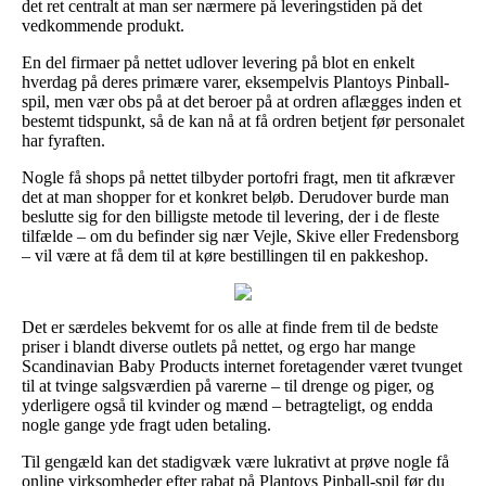
det ret centralt at man ser nærmere på leveringstiden på det
vedkommende produkt.
En del firmaer på nettet udlover levering på blot en enkelt
hverdag på deres primære varer, eksempelvis Plantoys Pinball-
spil, men vær obs på at det beroer på at ordren aflægges inden et
bestemt tidspunkt, så de kan nå at få ordren betjent før personalet
har fyraften.
Nogle få shops på nettet tilbyder portofri fragt, men tit afkræver
det at man shopper for et konkret beløb. Derudover burde man
beslutte sig for den billigste metode til levering, der i de fleste
tilfælde – om du befinder sig nær Vejle, Skive eller Fredensborg
– vil være at få dem til at køre bestillingen til en pakkeshop.
Det er særdeles bekvemt for os alle at finde frem til de bedste
priser i blandt diverse outlets på nettet, og ergo har mange
Scandinavian Baby Products internet foretagender været tvunget
til at tvinge salgsværdien på varerne – til drenge og piger, og
yderligere også til kvinder og mænd – betragteligt, og endda
nogle gange yde fragt uden betaling.
Til gengæld kan det stadigvæk være lukrativt at prøve nogle få
online virksomheder efter rabat på Plantoys Pinball-spil før du