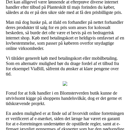
Det kan alligevel være lønnende at efterprøve diverse internet
handler efter tilbud på Planteskilt til majs forinden du køber,
således at du er på den sikre side med at få den prisbilligste pris.
Man må dog huske på, at ifald en forhandler på nettet forhandler
deres produkter til salg for en pris som anses for kolossalt
beskeden, så burde det ofte være et bevis på en bedragerisk
internet shop. Køb med betalingskort er heldigvis omfavnet af en
lovbestemmelse, som passer på køberen overfor snydagtige
online virksomheder.
Vi tilråder generelt køb med betalingskort eller mobilbetaling.
Som en alternativ mulighed bør du drage fordel af et tilbud fra
for eksempel ViaBill, såfremt du ønsker at klare pengene over
tid.
Forud for at folk handler i en Blomsterverden butik kunne de
utvivlsomt kigge på shoppens handelsvilkår, dog er det gerne et
tidskrævende projekt.
En anden mulighed er at finde ud af hvorvidt online forretningen
er verificeret af e-mærket, siden det længe har været en garanti
for at e-forretningen understøtter de opstillede regler, samt at e-
firmaet jævnligt gennemses af eksperter som har den nødvendige