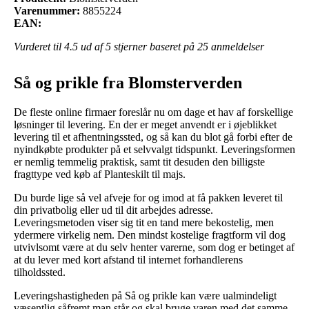
Varenummer:
8855224
EAN:
Vurderet til
4.5
ud af 5 stjerner baseret på
25
anmeldelser
Så og prikle fra Blomsterverden
De fleste online firmaer foreslår nu om dage et hav af forskellige
løsninger til levering. En der er meget anvendt er i øjeblikket
levering til et afhentningssted, og så kan du blot gå forbi efter de
nyindkøbte produkter på et selvvalgt tidspunkt. Leveringsformen
er nemlig temmelig praktisk, samt tit desuden den billigste
fragttype ved køb af Planteskilt til majs.
Du burde lige så vel afveje for og imod at få pakken leveret til
din privatbolig eller ud til dit arbejdes adresse.
Leveringsmetoden viser sig tit en tand mere bekostelig, men
ydermere virkelig nem. Den mindst kostelige fragtform vil dog
utvivlsomt være at du selv henter varerne, som dog er betinget af
at du lever med kort afstand til internet forhandlerens
tilholdssted.
Leveringshastigheden på Så og prikle kan være ualmindeligt
væsentlig såfremt man står og skal bruge varen med det samme,