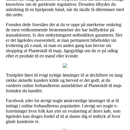
knowhow om de gældende regulativer. Desuden tilbydes du
anledning til en hjælpende hånd, når du skulle få dilemmaer med
din ordre.
Foruden dette foreslåes det at du er oppe på mærkerne omkring
de mest vedkommende bestemmelser der har indflydelse på
transaktionen, fx den ombytningsret netbutikken garanterer. Her
er det ligeledes essesentielt, at man permanent bibeholder sin
kvittering på e-mail, så man en anden gang kan bevise sin
shopping af Planteskilt til majs, ligegyldigt om du er på udkig
efter et produkt til en mand eller kvinde.
Trustpilot fører til evigt nyttige løsninger til at dechifrere en lang
række aktuelle kunders kritik og herved er det godt, at du
vurderer online forhandlerens anmeldelser af Planteskilt til majs
forinden du handler.
Facebook yder for øvrigt nogle ønskværdige løsninger til at få
indsigt i online forhandlerens popularitet. I øvrigt ses nogle e-
forretninger hvor folk kan ytre en evaluering af deres køb, som
ligeledes kan drages fordel af til at danne dig et indtryk af hvor
glade kunderne er.