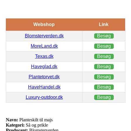
Webshop
Link
Blomsterverden.dk
Besøg
MoreLand.dk
Besøg
Texas.dk
Besøg
Haveglad.dk
Besøg
Plantetorvet.dk
Besøg
HaveHandel.dk
Besøg
Luxury-outdoor.dk
Besøg
Navn:
Planteskilt til majs
Kategori:
Så og prikle
Producent:
Blomsterverden