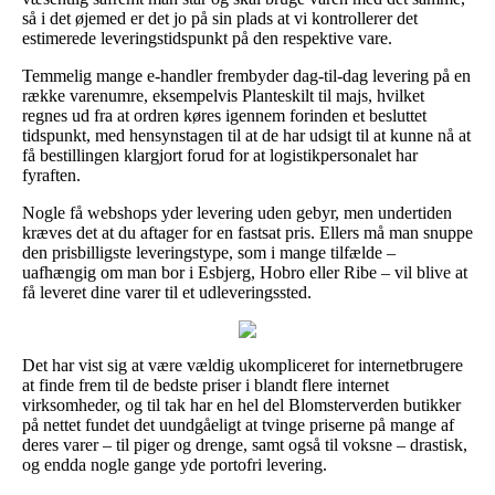
så i det øjemed er det jo på sin plads at vi kontrollerer det
estimerede leveringstidspunkt på den respektive vare.
Temmelig mange e-handler frembyder dag-til-dag levering på en
række varenumre, eksempelvis Planteskilt til majs, hvilket
regnes ud fra at ordren køres igennem forinden et besluttet
tidspunkt, med hensynstagen til at de har udsigt til at kunne nå at
få bestillingen klargjort forud for at logistikpersonalet har
fyraften.
Nogle få webshops yder levering uden gebyr, men undertiden
kræves det at du aftager for en fastsat pris. Ellers må man snuppe
den prisbilligste leveringstype, som i mange tilfælde –
uafhængig om man bor i Esbjerg, Hobro eller Ribe – vil blive at
få leveret dine varer til et udleveringssted.
Det har vist sig at være vældig ukompliceret for internetbrugere
at finde frem til de bedste priser i blandt flere internet
virksomheder, og til tak har en hel del Blomsterverden butikker
på nettet fundet det uundgåeligt at tvinge priserne på mange af
deres varer – til piger og drenge, samt også til voksne – drastisk,
og endda nogle gange yde portofri levering.